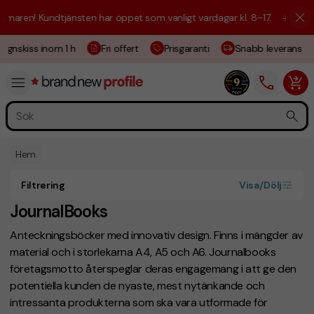
aren! Kundtjänsten har öppet som vanligt vardagar kl. 8–17.
☀️ Vi är h
ignskiss inom 1 h
Fri offert
Prisgaranti
Snabb leverans
Hem
Filtrering
Visa/Dölj
JournalBooks
Anteckningsböcker med innovativ design. Finns i mängder av
material och i storlekarna A4, A5 och A6. Journalbooks
företagsmotto återspeglar deras engagemang i att ge den
potentiella kunden de nyaste, mest nytänkande och
intressanta produkterna som ska vara utformade för