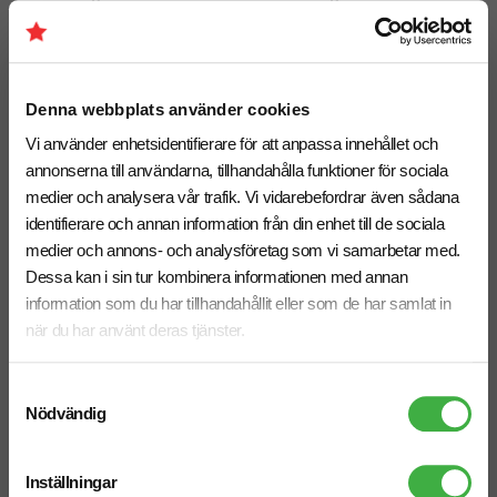
Executive A4
fr. 54,00 kr inkl. moms
fr. 127,50 kr inkl. moms
Antal från: 10 st
Antal från: 10 st
6 arbetsdagar
6 arbetsdagar
Denna webbplats använder cookies
Vi använder enhetsidentifierare för att anpassa innehållet och
annonserna till användarna, tillhandahålla funktioner för sociala
medier och analysera vår trafik. Vi vidarebefordrar även sådana
identifierare och annan information från din enhet till de sociala
medier och annons- och analysföretag som vi samarbetar med.
Dessa kan i sin tur kombinera informationen med annan
information som du har tillhandahållit eller som de har samlat in
när du har använt deras tjänster.
Samtyckesval
Nödvändig
Inställningar
Anteckningsbok Klassisk A5,