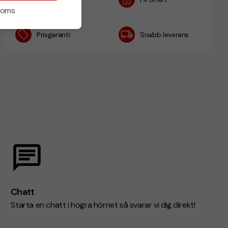
h
 moms
Prisgaranti
Snabb leverans
Chatt
Starta en chatt i högra hörnet så svarar vi dig direkt!