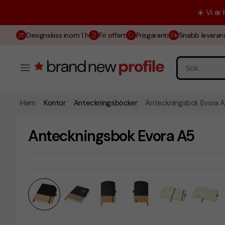
☀️ Vi är
Designskiss inom 1 h
Fri offert
Prisgaranti
Snabb leveran
Hem
Kontor
Anteckningsböcker
Anteckningsbok Evora 
Anteckningsbok Evora A5