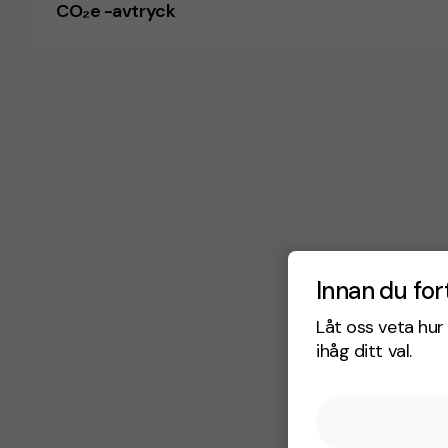
CO₂e -avtryck
Innan du for
Låt oss veta hur 
ihåg ditt val.