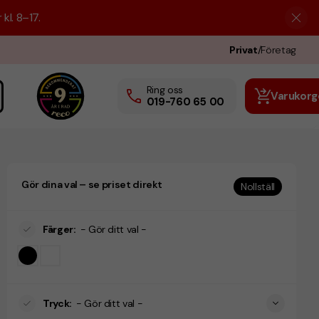
kl. 8–17.
Privat
/
Företag
Ring oss
Varukorg
019-760 65 00
Gör dina val – se priset direkt
Nollställ
Färger
:
- Gör ditt val -
Tryck
:
- Gör ditt val -