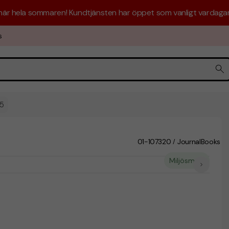
 här hela sommaren! Kundtjänsten har öppet som vanligt vardagar 
s
A5
01-107320
JournalBooks
/
Miljösmart