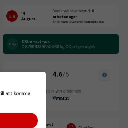
Beräknad leveranstid:
6
14
arbetsdagar
Augusti
Snabbare leverans? Kontakta oss.
CO₂e -avtryck:
0,87896339550469 kg CO₂e / per styck
till att komma
Designskiss inom 1
Fri offert