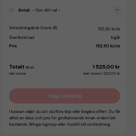
Antal
:
- Gör ditt val -
Anteckningsbok Evora A5
152,50 kr/st
Startkostnad
Ingår
Pris
152,50 kr/st
Totalt
1 525,00 kr
10
st
inkl. moms
exkl. moms 1 220,00 kr
Lägg i varukorg
I kassan väljer du att slutföra köp eller begära offert. Du får
alltid en skiss och pris för godkännande innan ordern blir
bindande. Bifoga logotyp eller tryckfil vid utcheckning.