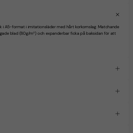
k i A5-format i imitationsläder med hårt korkomslag. Matchande
ärgade blad (80g/m²) och expanderbar ficka på baksidan för att