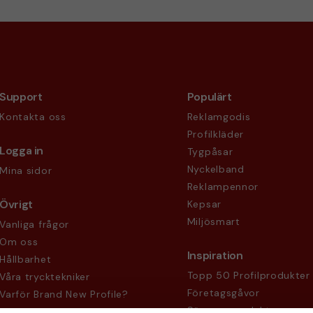
Support
Populärt
Kontakta oss
Reklamgodis
Profilkläder
Logga in
Tygpåsar
Nyckelband
Mina sidor
Reklampennor
Övrigt
Kepsar
Miljösmart
Vanliga frågor
Om oss
Inspiration
Hållbarhet
Topp 50 Profilprodukter
Våra trycktekniker
Företagsgåvor
Varför Brand New Profile?
Säsongsprodukter
Köpvillkor