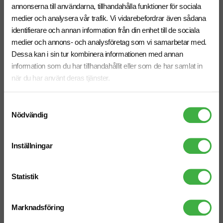
annonserna till användarna, tillhandahålla funktioner för sociala
medier och analysera vår trafik. Vi vidarebefordrar även sådana
identifierare och annan information från din enhet till de sociala
medier och annons- och analysföretag som vi samarbetar med.
Dessa kan i sin tur kombinera informationen med annan
information som du har tillhandahållit eller som de har samlat in
Pappersmugg Smart Mellan
Pappersmugg Smart Espresso
350 ml
100 ml
när du har använt deras tjänster.
fr. 2,00 kr inkl. moms
fr. 1,12 kr inkl. moms
Lägre pris via samproduktion |
Lägre pris via samproduktion |
Samtyckesval
15-20 arbetsdagar
15-20 arbetsdagar
Nödvändig
Antal från: 500 st
Antal från: 500 st
15 arbetsdagar
15 arbetsdagar
Inställningar
Ekologisk
Ekologisk
Statistik
Marknadsföring