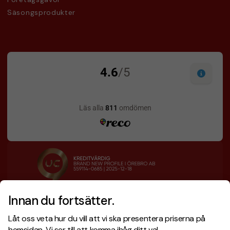
Säsongsprodukter
Innan du fortsätter.
Designskiss inom 1 h
Prisgaranti
Låt oss veta hur du vill att vi ska presentera priserna på
Fri offert
Snabb leverans
hemsidan. Vi ser till att komma ihåg ditt val.