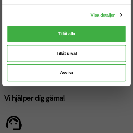
Visa detaljer
Tillåt alla
Pappersmugg Dubbelvägg
Pappersmugg Mellan 350 ml
Standard 230 ml
fr. 1,38 kr inkl. moms
Tillåt urval
fr. 1,88 kr inkl. moms
Snabb leverans | 8 arbetsdagar
Antal från: 500 st
Antal från: 500 st
8 arbetsdagar
8 arbetsdagar
Avvisa
<
1
2
>
Vi hjälper dig gärna!