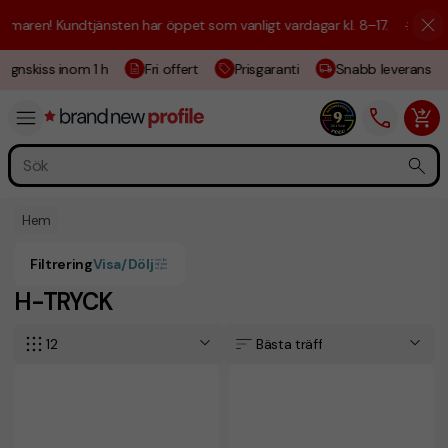
aren! Kundtjänsten har öppet som vanligt vardagar kl. 8–17.
☀️ Vi är h
gnskiss inom 1 h
Fri offert
Prisgaranti
Snabb leverans
Hem
Filtrering
Visa/Dölj
H-TRYCK
12
Bästa träff