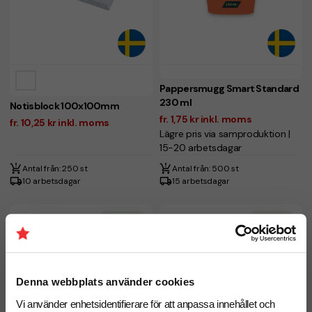
Pappersmugg Smart Standard
230 ml
Notisblock 100x100mm
fr. 1,75 kr inkl. moms
fr. 10,25 kr inkl. moms
Lägre pris via samproduktion |
15-20 arbetsdagar
Antal från: 250 st
Antal från: 500 st
10 arbetsdagar
15 arbetsdagar
Ekologisk
Ekologisk
Denna webbplats använder cookies
Vi använder enhetsidentifierare för att anpassa innehållet och