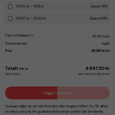
2000
st
-
11,88 kr
Spara
76
%
5000
st
-
10,00 kr
Spara
80
%
Popcornbägare 1 L
48,88 kr/st
Startkostnad
Ingår
Pris
48,88 kr/st
Totalt
4 887,50 kr
100
st
inkl. moms
exkl. moms 3 910,00 kr
Lägg i varukorg
I kassan väljer du att slutföra köp eller begära offert. Du får alltid
en skiss och pris för godkännande innan ordern blir bindande.