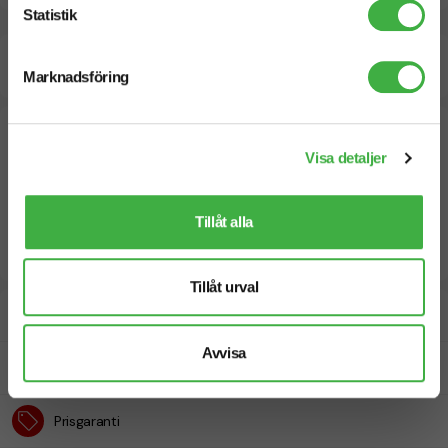
Statistik
Beräknad leveranstid:
8 arbetsdagar
20 Augusti
Snabbare leverans? Kontakta oss.
Marknadsföring
Visa detaljer
Tillåt alla
Tillåt urval
Designskiss inom 1 h
Avvisa
Fri offert
Prisgaranti