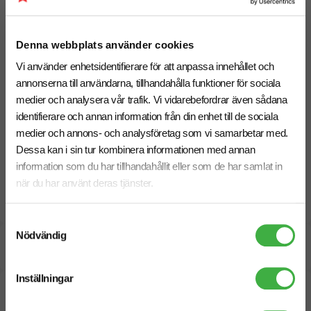
så hjälper vi dig hitta rätt upplägg.
Denna webbplats använder cookies
Vill du jämföra fler engångsartiklar?
Vi använder enhetsidentifierare för att anpassa innehållet och
annonserna till användarna, tillhandahålla funktioner för sociala
Vill du se glassbägare, hamburgerbox, servetter, eller
medier och analysera vår trafik. Vi vidarebefordrar även sådana
pappersmuggar innan du bestämmer dig? I kategorin
identifierare och annan information från din enhet till de sociala
Matförpackningar och engångsartiklar med tryck
medier och annons- och analysföretag som vi samarbetar med.
, och
Pappersmuggar med tryck
hittar du fler
Dessa kan i sin tur kombinera informationen med annan
alternativ för företag, event och kampanjer med
information som du har tillhandahållit eller som de har samlat in
logotyp.
när du har använt deras tjänster.
Samtyckesval
Nödvändig
Specifikationer
Inställningar
Pristabell