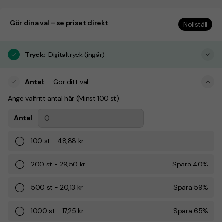
Gör dina val – se priset direkt
Nollställ
Tryck
:
Digitaltryck (ingår)
Antal
:
- Gör ditt val -
Ange valfritt antal här (Minst 100 st)
Antal
100
st
-
48,88 kr
200
st
-
29,50 kr
Spara
40
%
500
st
-
20,13 kr
Spara
59
%
1000
st
-
17,25 kr
Spara
65
%