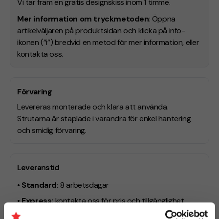
Vi tar fram en gratis designskiss inom 1 timme.
Mer information om tryckmetoden
: Öppna
artikelväljaren på produktsidan och klicka på info-
ikonen (”i”) bredvid en metod för mer information, eller
kontakta oss.
Förvaring
Levereras monterade och klara att använda.
Strutarna är staplade i varandra för enkel hantering
och smidig förvaring.
Leveranstid
• Standard:
8 arbetsdagar
• Express:
kontakta oss för pris och tillgänglighet
Behöver du leverans till ett specifikt datum? Hör av dig