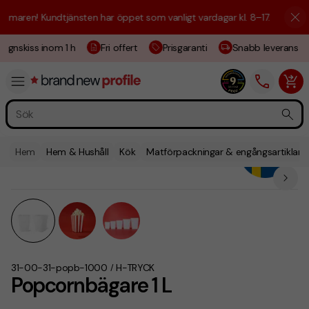
maren! Kundtjänsten har öppet som vanligt vardagar kl. 8–17.
☀️ Vi är 
ignskiss inom 1 h
Fri offert
Prisgaranti
Snabb leverans
Hem
Hem & Hushåll
Kök
Matförpackningar & engångsartiklar
31-00-31-popb-1000
H-TRYCK
/
Popcornbägare 1 L