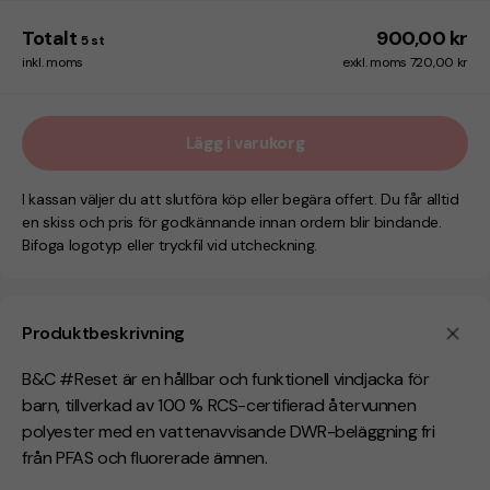
Totalt
900,00 kr
5
st
inkl. moms
exkl. moms 720,00 kr
Lägg i varukorg
I kassan väljer du att slutföra köp eller begära offert. Du får alltid
en skiss och pris för godkännande innan ordern blir bindande.
Bifoga logotyp eller tryckfil vid utcheckning.
Produktbeskrivning
B&C #Reset är en hållbar och funktionell vindjacka för
barn, tillverkad av 100 % RCS-certifierad återvunnen
polyester med en vattenavvisande DWR-beläggning fri
från PFAS och fluorerade ämnen.