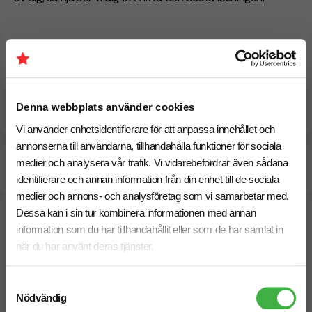
Specifikationer
Pristabell
Denna webbplats använder cookies
Vi använder enhetsidentifierare för att anpassa innehållet och
annonserna till användarna, tillhandahålla funktioner för sociala
medier och analysera vår trafik. Vi vidarebefordrar även sådana
Beräknad leveranstid:
10 arbetsdagar
24 Augusti
Snabbare leverans? Kontakta oss.
identifierare och annan information från din enhet till de sociala
medier och annons- och analysföretag som vi samarbetar med.
Dessa kan i sin tur kombinera informationen med annan
information som du har tillhandahållit eller som de har samlat in
när du har använt deras tjänster.
Samtyckesval
Nödvändig