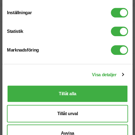
Inställningar
Designskiss inom 1 h
Fri offert
Statistik
Prisgaranti
Marknadsföring
Snabb leverans
Visa detaljer
Vi hjälper dig gärna!
Tillåt alla
Tillåt urval
Telefon: 019-760 65 00
Avvisa