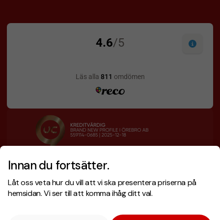
Innan du fortsätter.
Designskiss inom 1 h
Prisgaranti
Låt oss veta hur du vill att vi ska presentera priserna på
Fri offert
Snabb leverans
hemsidan. Vi ser till att komma ihåg ditt val.