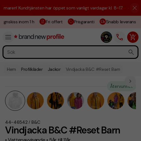
maren! Kundtjänsten har öppet som vanligt vardagar kl. 8–17.
☀️ Vi är 
ignskiss inom 1 h
Fri offert
Prisgaranti
Snabb leverans
Hem
Profilkläder
Jackor
Vindjacka B&C #Reset Barn
Återvunnet
44-46542
B&C
/
Vindjacka B&C #Reset Barn
• Vattenavvisande • 5år till 11år