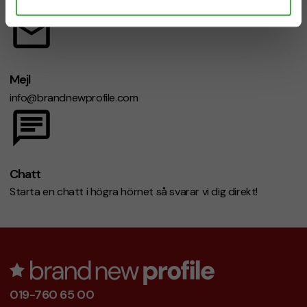
Mån-fre 08.30 - 17.00
Mejl
info@brandnewprofile.com
Chatt
Starta en chatt i högra hörnet så svarar vi dig direkt!
019-760 65 00