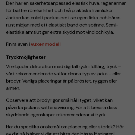
Den har en säkerhetsanpassad elastisk huva, raglanärmar
för bättre rörelsefrihet och två praktiska framfickor.
Jackan kan enkelt packas ner i sin egen ficka och bäras
runt midjan med ett elastiskt band och spänne. Semi-
elastiska ärmslut ger extra skydd mot vind och kyla.
Finns även i
vuxenmodell
Tryckmöjligheter
Vi erbjuder dekoration med digitaltryck i fullfärg, tryck –
vårt rekommenderade val för denna typ av jacka – eller
brodyr. Vanliga placeringar är på bröstet, ryggen eller
armen.
Observera att brodyr gör små hål i tyget, vilket kan
påverka jackans vattenavvisning. För att bevara dess
skyddande egenskaper rekommenderar vi tryck.
Har du specifika önskemål om placering eller storlek? Hör
av dig, så hjälper vi dig att hitta den bästa lösningen!