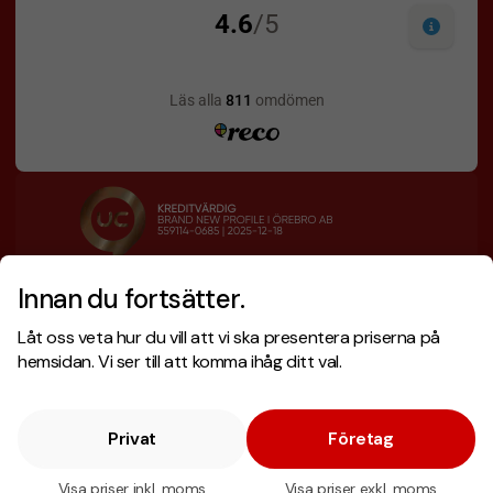
Innan du fortsätter.
Designskiss inom 1 h
Prisgaranti
Låt oss veta hur du vill att vi ska presentera priserna på
Fri offert
Snabb leverans
hemsidan. Vi ser till att komma ihåg ditt val.
Privat
Företag
Copyright © 2026 . Brand New Profile AB
E-handel
av Wombit.
Visa priser inkl. moms
Visa priser exkl. moms