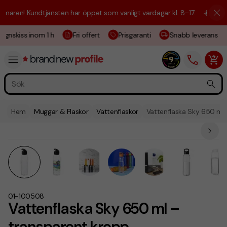
aren! Kundtjänsten har öppet som vanligt vardagar kl. 8–17.
☀️ Vi är h
ignskiss inom 1 h
Fri offert
Prisgaranti
Snabb leverans
Hem
Muggar & Flaskor
Vattenflaskor
Vattenflaska Sky 650 ml 
01-100508
Vattenflaska Sky 650 ml –
transparent kropp