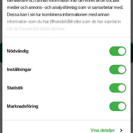
identifierare och annan information från din enhet till de sociala
CO₂e -avtryck
medier och annons- och analysföretag som vi samarbetar med.
Dessa kan i sin tur kombinera informationen med annan
information som du har tillhandahållit eller som de har samlat in
Beräknad leveranstid:
6 arbetsdagar
när du har använt deras tjänster.
17 Augusti
Snabbare leverans? Kontakta oss.
Samtyckesval
CO₂e -avtryck:
Nödvändig
0,832035756829983 kg CO₂e / per styck
Inställningar
Statistik
Marknadsföring
Designskiss inom 1 h
Visa detaljer