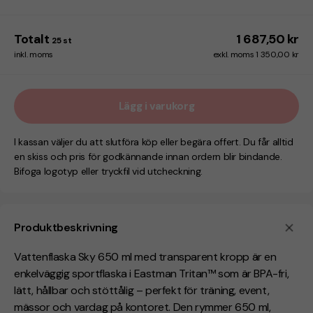
Totalt
1 687,50 kr
25
st
inkl. moms
exkl. moms 1 350,00 kr
Lägg i varukorg
I kassan väljer du att slutföra köp eller begära offert. Du får alltid
en skiss och pris för godkännande innan ordern blir bindande.
Bifoga logotyp eller tryckfil vid utcheckning.
Produktbeskrivning
Vattenflaska Sky 650 ml med transparent kropp är en
enkelväggig sportflaska i Eastman Tritan™ som är BPA-fri,
lätt, hållbar och stöttålig – perfekt för träning, event,
mässor och vardag på kontoret. Den rymmer 650 ml,