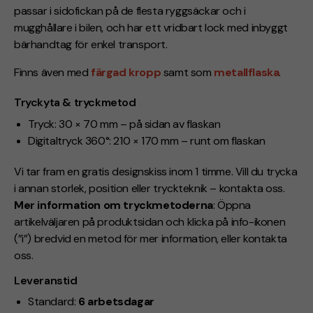
passar i sidofickan på de flesta ryggsäckar och i
mugghållare i bilen, och har ett vridbart lock med inbyggt
bärhandtag för enkel transport.
Finns även med
färgad kropp
samt som
metallflaska
.
Tryckyta & tryckmetod
Tryck: 30 × 70 mm – på sidan av flaskan
Digitaltryck 360°: 210 × 170 mm – runt om flaskan
Vi tar fram en gratis designskiss inom 1 timme. Vill du trycka
i annan storlek, position eller tryckteknik – kontakta oss.
Mer information om tryckmetoderna
: Öppna
artikelväljaren på produktsidan och klicka på info-ikonen
(”i”) bredvid en metod för mer information, eller kontakta
oss.
Leveranstid
Standard:
6 arbetsdagar