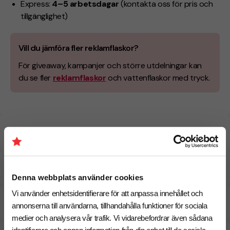
Express:
4–5 arbetsdagar
(kontakta oss för pris och
tillgänglighet)
Vill du jämföra fler reklamflaskor?
För giveaway, kampanjer och större utdelningar kan
du se fler
reklamflaskor
och vattenflaskor med tryck.
Specifikationer
Tryckmetoder
Denna webbplats använder cookies
Vi använder enhetsidentifierare för att anpassa innehållet och
Pristabell
annonserna till användarna, tillhandahålla funktioner för sociala
medier och analysera vår trafik. Vi vidarebefordrar även sådana