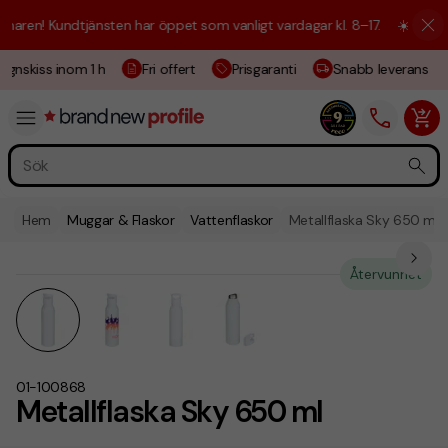
ren! Kundtjänsten har öppet som vanligt vardagar kl. 8–17.
☀️ Vi är hä
gnskiss inom 1 h
Fri offert
Prisgaranti
Snabb leverans
Hem
Muggar & Flaskor
Vattenflaskor
Metallflaska Sky 650 ml
Återvunnet
01-100868
Metallflaska Sky 650 ml