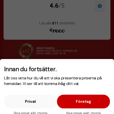
Innan du fortsätter.
Designskiss inom 1 h
Prisgaranti
Låt oss veta hur du vill att vi ska presentera priserna på
Fri offert
Snabb leverans
hemsidan. Vi ser till att komma ihåg ditt val.
Privat
Företag
Copyright © 2026 . Brand New Profile AB
E-handel
av Wombit.
Visa priser inkl. moms
Visa priser exkl. moms