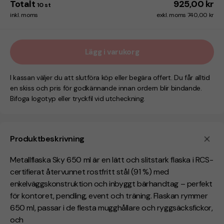
Totalt
925,00 kr
10
st
inkl. moms
exkl. moms 740,00 kr
Lägg i varukorg
I kassan väljer du att slutföra köp eller begära offert. Du får alltid
en skiss och pris för godkännande innan ordern blir bindande.
Bifoga logotyp eller tryckfil vid utcheckning.
Produktbeskrivning
Metallflaska Sky 650 ml är en lätt och slitstark flaska i RCS-
certifierat återvunnet rostfritt stål (91 %) med
enkelväggskonstruktion och inbyggt bärhandtag – perfekt
för kontoret, pendling, event och träning. Flaskan rymmer
650 ml, passar i de flesta mugghållare och ryggsäcksfickor,
och