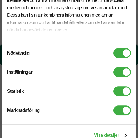
identifierare och annan information från din enhet till de sociala
CO₂e -avtryck
medier och annons- och analysföretag som vi samarbetar med.
Dessa kan i sin tur kombinera informationen med annan
information som du har tillhandahållit eller som de har samlat in
Beräknad leveranstid:
6 arbetsdagar
när du har använt deras tjänster.
18 Augusti
Snabbare leverans? Kontakta oss.
Samtyckesval
CO₂e -avtryck:
Nödvändig
1,290598694652 kg CO₂e / per styck
Inställningar
Statistik
Marknadsföring
Designskiss inom 1 h
Visa detaljer