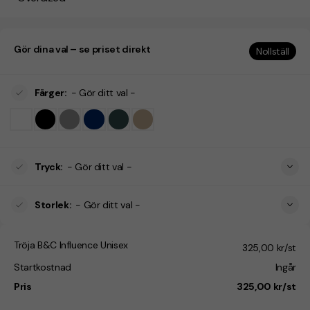
Gör dina val – se priset direkt
Nollställ
Färger
:
- Gör ditt val -
Tryck
:
- Gör ditt val -
Storlek
:
- Gör ditt val -
Tröja B&C Influence Unisex
325,00 kr/st
Startkostnad
Ingår
Pris
325,00 kr/st