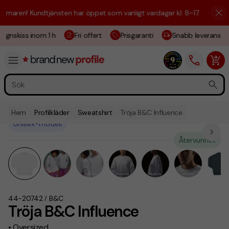
aren! Kundtjänsten har öppet som vanligt vardagar kl. 8–17.
☀️ Vi är h
ignskiss inom 1 h
Fri offert
Prisgaranti
Snabb leverans
Hem
Profilkläder
Sweatshirt
Tröja B&C Influence
Unisex-modell
Återvunnet
44-20742
B&C
/
Tröja B&C Influence
• Oversized