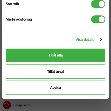
Statistik
Beräknad leveranstid:
10 arbetsdagar
20 Augusti
Marknadsföring
Snabbare leverans? Kontakta oss.
Visa detaljer
Tillåt alla
Tillåt urval
Designskiss inom 1 h
Avvisa
Fri offert
Prisgaranti