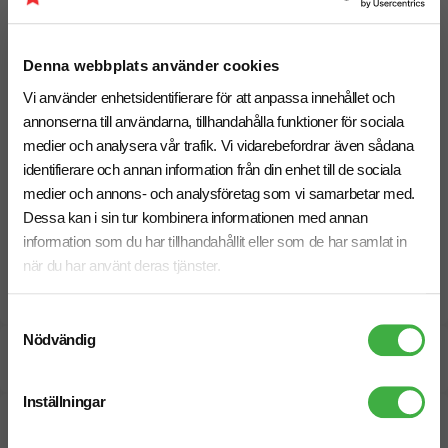
• Standard:
10 arbetsdagar
• Express:
6–8 arbetsdagar
(välj “Express” som tillval)
Denna webbplats använder cookies
Behöver du leverans till ett specifikt datum? Hör av dig
så hjälper vi dig hitta rätt upplägg.
Vi använder enhetsidentifierare för att anpassa innehållet och
annonserna till användarna, tillhandahålla funktioner för sociala
medier och analysera vår trafik. Vi vidarebefordrar även sådana
identifierare och annan information från din enhet till de sociala
Hitta rätt sweatshirt för er profilering
medier och annons- och analysföretag som vi samarbetar med.
Jämför fler modeller med ekologisk bomull,
Dessa kan i sin tur kombinera informationen med annan
premiumkänsla, och olika passformer. Se fler
information som du har tillhandahållit eller som de har samlat in
sweatshirts med tryck
när du har använt deras tjänster.
Samtyckesval
Nödvändig
Specifikationer
Inställningar
Pristabell