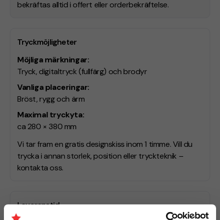
bekräftas alltid i offert eller orderbekräftelse.
Tryckmöjligheter
Möjliga märkningar:
Tryck, digitaltryck (fullfärg) och brodyr
Vanliga placeringar:
Bröst, rygg och ärm
Maximal tryckyta:
ca 280 × 380 mm
Vi tar fram en gratis designskiss inom 1 timme. Vill du
trycka i annan storlek, position eller tryckteknik –
kontakta oss.
Leveranstid