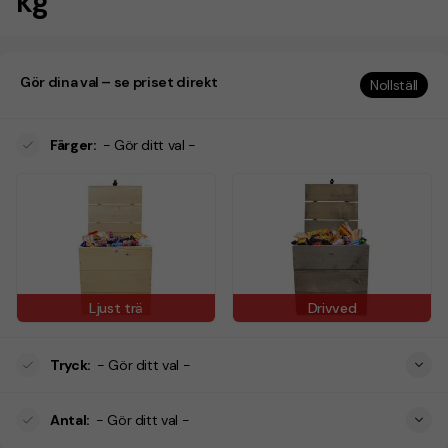
kg
Gör dina val – se priset direkt
Nollställ
Färger
:
- Gör ditt val -
Ljust trä
Drivved
Tryck
:
- Gör ditt val -
Antal
:
- Gör ditt val -