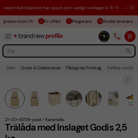
en! Kundtjänsten har öppet som vanligt vardagar kl. 8–17.
☀️ Vi är här
gnskiss inom 1 h
Fri offert
Prisgaranti
Snabb leverans
Hem
Godis & Delikatesser
Påskgodis Företag
Trälåda med Insl
21-00-61738-pask
Karamello
/
Trälåda med Inslaget Godis 2,5