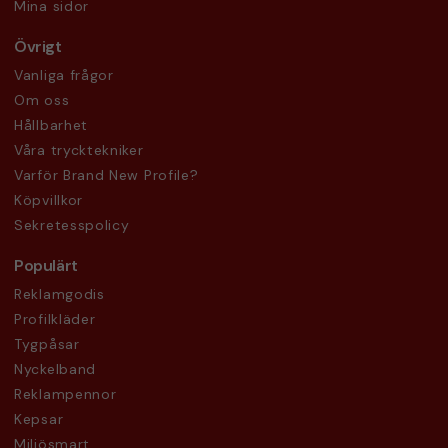
Mina sidor
Övrigt
Vanliga frågor
Om oss
Hållbarhet
Våra trycktekniker
Varför Brand New Profile?
Köpvillkor
Sekretesspolicy
Populärt
Reklamgodis
Profilkläder
Tygpåsar
Nyckelband
Reklampennor
Kepsar
Miljösmart