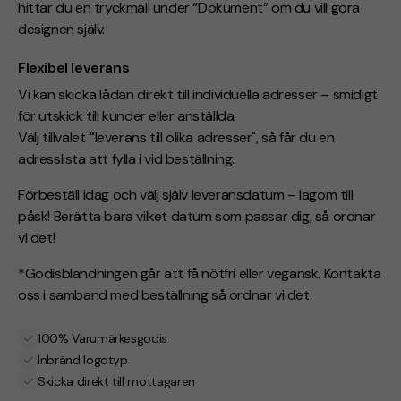
hittar du en tryckmall under “Dokument” om du vill göra
designen själv.
Flexibel leverans
Vi kan skicka lådan direkt till individuella adresser – smidigt
för utskick till kunder eller anställda.
Välj tillvalet
"
leverans till olika adresser", så får du en
adresslista att fylla i vid beställning.
Förbeställ idag och välj själv leveransdatum – lagom till
påsk! Berätta bara vilket datum som passar dig, så ordnar
vi det!
*Godisblandningen går att få nötfri eller vegansk. Kontakta
oss i samband med beställning så ordnar vi
det.
100% Varumärkesgodis
Inbränd logotyp
Skicka direkt till mottagaren