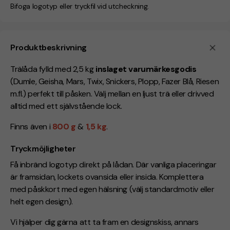
Bifoga logotyp eller tryckfil vid utcheckning.
Produktbeskrivning
Trälåda fylld med 2,5 kg
inslaget varumärkesgodis
(Dumle, Geisha, Mars, Twix, Snickers, Plopp, Fazer Blå, Riesen
m.fl.) perfekt till påsken. Välj mellan en ljust trä eller drivved
alltid med ett självstående lock.
Finns även i
800 g
&
1,5 kg
.
Tryckmöjligheter
Få inbränd logotyp direkt på lådan. Där vanliga placeringar
är framsidan, lockets ovansida eller insida.
Komplettera
med påskkort med egen hälsning (välj standardmotiv eller
helt egen design).
Vi hjälper dig gärna att ta fram en designskiss, annars