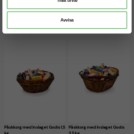
Tillåt urval
Avvisa
Påskägg med Inslaget Godis 3
Påskkorg med Inslaget Godis
kg
2,5 kg
Påskkorg med Inslaget Godis 1,5
Påskkorg med Inslaget Godis
kg
3,5 kg