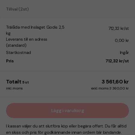
Tillval (2st)
Trälåda med Inslaget Godis 2,5
712,32 kr/st
kg
Leverans till en adress
0,00 kr
(standard)
Startkostnad
Ingår
Pris
712,32 kr/st
Totalt
3 561,60 kr
5
st
inkl. moms
exkl. moms 3 360,00 kr
Lägg i varukorg
I kassan väljer du att slutföra köp eller begära offert. Du får alltid
en skiss och pris för godkännande innan ordern blir bindande.