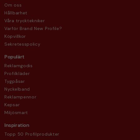
Om oss
Hållbarhet
Våra trycktekniker
Varför Brand New Profile?
Köpvillkor
Sekretesspolicy
Populärt
Reklamgodis
Profilkläder
Tygpåsar
Nyckelband
Reklampennor
Kepsar
Miljösmart
Inspiration
Topp 50 Profilprodukter