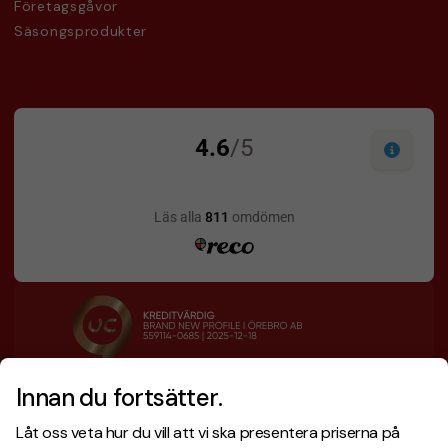
Företagsgåvor
Säsongsprodukter
Innan du fortsätter.
Designskiss inom 1 h
Prisgaranti
Låt oss veta hur du vill att vi ska presentera priserna på
Fri offert
Snabb leverans