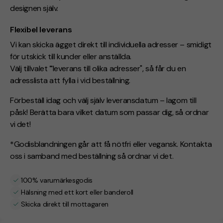
designen själv.
Flexibel leverans
Vi kan skicka ägget direkt till individuella adresser – smidigt
för utskick till kunder eller anställda.
Välj tillvalet
"
leverans till olika adresser", så får du en
adresslista att fylla i vid beställning.
Förbeställ idag och välj själv leveransdatum – lagom till
påsk! Berätta bara vilket datum som passar dig, så ordnar
vi det!
*Godisblandningen går att få nötfri eller vegansk. Kontakta
oss i samband med beställning så ordnar vi
det.
100% varumärkesgodis
Hälsning med ett kort eller banderoll
Skicka direkt till mottagaren