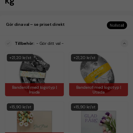
kg
Gör dina val – se priset direkt
Nollställ
Tillbehör
:
- Gör ditt val -
+
21,20 kr/st
+
21,20 kr/st
Banderoll med logotyp |
Banderoll med logotyp |
Insida
Utsida
+
15,90 kr/st
+
15,90 kr/st