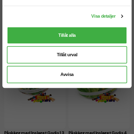
Visa detaljer
Påskägg med Inslaget Godis
Påskägg med Inslaget Godis
Tillåt alla
300 g
500 g
Tillåt urval
Avvisa
Påskägg med Inslaget Godis 1,3
Påskägg med Inslaget Godis 4