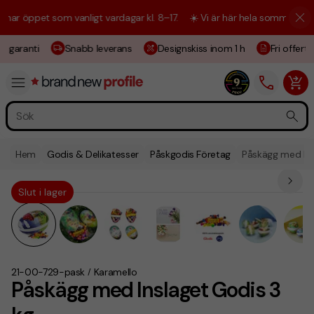
öppet som vanligt vardagar kl. 8–17.
☀️ Vi är här hela sommaren! Kundt
sgaranti
Snabb leverans
Designskiss inom 1 h
Fri offert
Hem
Godis & Delikatesser
Påskgodis Företag
Påskägg med Ins
Slut i lager
21-00-729-pask
Karamello
/
Påskägg med Inslaget Godis 3