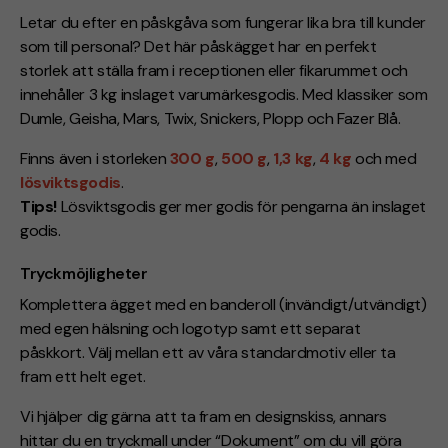
Letar du efter en påskgåva som fungerar lika bra till kunder
som till personal? Det här påskägget har en perfekt
storlek att ställa fram i receptionen eller fikarummet och
innehåller 3 kg inslaget varumärkesgodis. Med klassiker som
Dumle, Geisha, Mars, Twix, Snickers, Plopp och Fazer Blå.
Finns även i storleken
300 g
,
500 g
,
1,3 kg
,
4 kg
och med
lösviktsgodis
.
Tips!
Lösviktsgodis ger mer godis för pengarna än inslaget
godis.
Tryckmöjligheter
Komplettera ägget med en banderoll (invändigt/utvändigt)
med egen hälsning och logotyp samt ett separat
påskkort. Välj mellan ett av våra standardmotiv eller ta
fram ett helt eget.
Vi hjälper dig gärna att ta fram en designskiss, annars
hittar du en tryckmall under “Dokument” om du vill göra