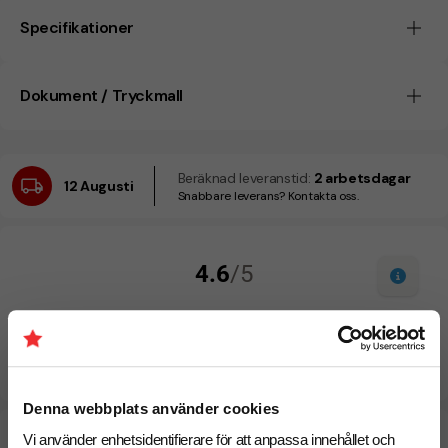
Specifikationer
Dokument / Tryckmall
Beräknad leveranstid:
2 arbetsdagar
12 Augusti
Snabbare leverans? Kontakta oss.
Denna webbplats använder cookies
Designskiss inom 1 h
Vi använder enhetsidentifierare för att anpassa innehållet och