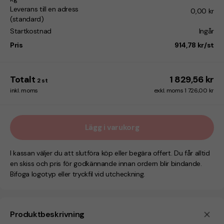
Leverans till en adress
0,00 kr
(standard)
Startkostnad
Ingår
Pris
914,78 kr/st
Totalt
1 829,56 kr
2
st
inkl. moms
exkl. moms 1 726,00 kr
Lägg i varukorg
I kassan väljer du att slutföra köp eller begära offert. Du får alltid
en skiss och pris för godkännande innan ordern blir bindande.
Bifoga logotyp eller tryckfil vid utcheckning.
Produktbeskrivning