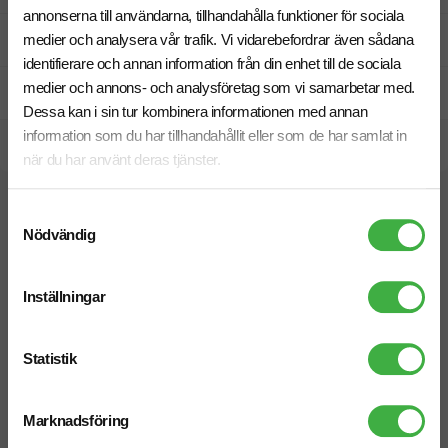
annonserna till användarna, tillhandahålla funktioner för sociala
Fri offert
medier och analysera vår trafik. Vi vidarebefordrar även sådana
identifierare och annan information från din enhet till de sociala
medier och annons- och analysföretag som vi samarbetar med.
Prisgaranti
Dessa kan i sin tur kombinera informationen med annan
information som du har tillhandahållit eller som de har samlat in
Snabb leverans
när du har använt deras tjänster.
Samtyckesval
Relaterade produkter
Nödvändig
Inställningar
Statistik
Marknadsföring