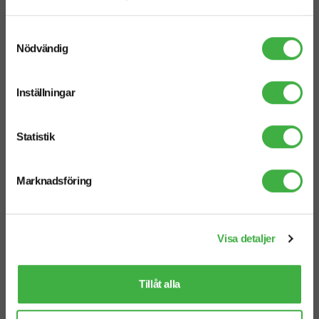
Samtyckesval
Nödvändig
Inställningar
Statistik
Påskägg med Lösviktsgodis
Påskägg med Lösviktsgodis
400 g
680 g
Marknadsföring
Visa detaljer
Tillåt alla