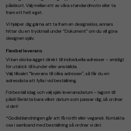
påskkort. Välj mellan ett av våra standardmotiv eller ta
fram ett helt eget.
Vi hjälper dig gärna att ta fram en designskiss, annars
hittar du en tryckmall under “Dokument” om du vill göra
designen själv.
Flexibel leverans
Vi kan skicka ägget direkt till individuella adresser – smidigt
för utskick till kunder eller anställda.
Välj tillvalet
"
leverans till olika adresser", så får du en
adresslista att fylla i vid beställning.
Förbeställ idag och välj själv leveransdatum – lagom till
påsk! Berätta bara vilket datum som passar dig, så ordnar
vi det!
*Godisblandningen går att få nötfri eller vegansk. Kontakta
oss i samband med beställning så ordnar vi
det.