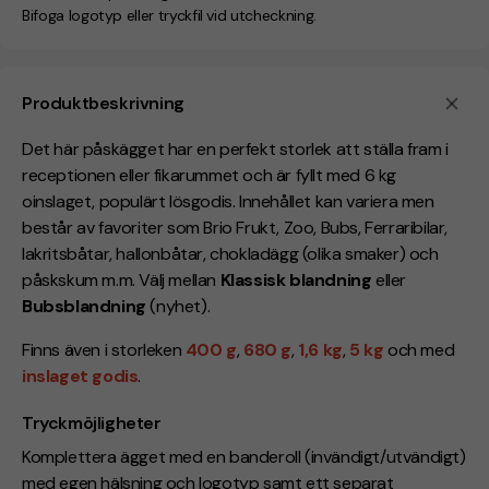
Bifoga logotyp eller tryckfil vid utcheckning.
Produktbeskrivning
Det här påskägget har en perfekt storlek att ställa fram i
receptionen eller fikarummet och är fyllt med 6 kg
oinslaget, populärt lösgodis. Innehållet kan variera men
består av favoriter som Brio Frukt, Zoo, Bubs, Ferraribilar,
lakritsbåtar, hallonbåtar, chokladägg (olika smaker) och
påskskum m.m. Välj mellan
Klassisk blandning
eller
Bubsblandning
(nyhet).
Finns även i storleken
400 g
,
680 g
,
1,6 kg
,
5 kg
och med
inslaget godis
.
Tryckmöjligheter
Komplettera ägget med en banderoll (invändigt/utvändigt)
med egen hälsning och logotyp samt ett separat