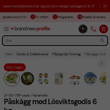
en! Kundtjänsten har öppet som vanligt vardagar kl. 8–17.
☀️ Vi är här
gnskiss inom 1 h
Fri offert
Prisgaranti
Snabb leverans
Hem
Godis & Delikatesser
Påskgodis Företag
Påskägg med Lös
Slut i lager
21-00-739-pask
Karamello
/
Påskägg med Lösviktsgodis 6