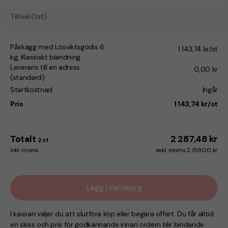
Tillval (1st)
Påskägg med Lösviktsgodis 6
1 143,74 kr/st
kg, Klassiskt blandning
Leverans till en adress
0,00 kr
(standard)
Startkostnad
Ingår
Pris
1 143,74 kr/st
Totalt
2 287,48 kr
2
st
inkl. moms
exkl. moms 2 158,00 kr
Lägg i varukorg
I kassan väljer du att slutföra köp eller begära offert. Du får alltid
en skiss och pris för godkännande innan ordern blir bindande.