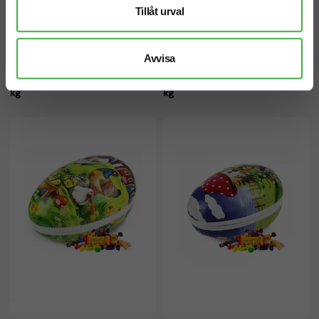
Tillåt urval
Avvisa
Påskägg med Lösviktsgodis 1,6
Påskägg med Lösviktsgodis 5
kg
kg