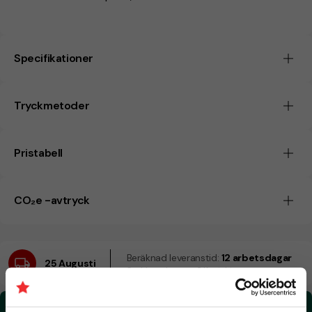
Specifikationer
Tryckmetoder
Pristabell
CO₂e -avtryck
Beräknad leveranstid:
12 arbetsdagar
25 Augusti
Snabbare leverans? Kontakta oss.
CO₂e -avtryck: