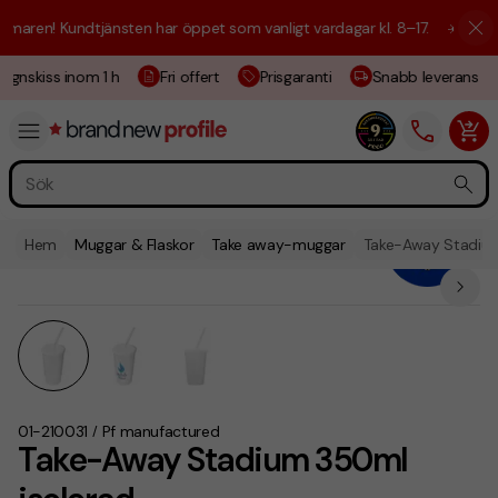
aren! Kundtjänsten har öppet som vanligt vardagar kl. 8–17.
☀️ Vi är h
ignskiss inom 1 h
Fri offert
Prisgaranti
Snabb leverans
Hem
Muggar & Flaskor
Take away-muggar
Take-Away Stadium
01-210031
Pf manufactured
/
Take-Away Stadium 350ml