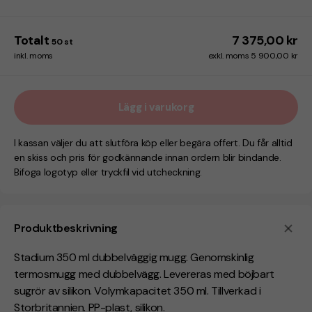
Totalt
7 375,00 kr
50
st
inkl. moms
exkl. moms 5 900,00 kr
Lägg i varukorg
I kassan väljer du att slutföra köp eller begära offert. Du får alltid
en skiss och pris för godkännande innan ordern blir bindande.
Bifoga logotyp eller tryckfil vid utcheckning.
Produktbeskrivning
Stadium 350 ml dubbelväggig mugg. Genomskinlig
termosmugg med dubbelvägg. Levereras med böjbart
sugrör av silikon. Volymkapacitet 350 ml. Tillverkad i
Storbritannien. PP-plast, silikon.