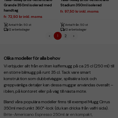
Grande 350ml isolerad med
Stadium 350ml isolerad
handtag
fr. 97,50 kr inkl. moms
fr. 72,50 kr inkl. moms
Antal från: 50 st
Antal från: 50 st
12 arbetsdagar
12 arbetsdagar
<
1
2
>
Olika modeller för alla behov
Vi erbjuder allt från en liten kaffemugg på ca 25 cl (250 ml) till
en större bilmugg på runt 35 cl. Tack vare smart
konstruktion som dubbelväggar, spillsäkra lock och
greppvänliga detaljer kan dessa muggar användas överallt –
i bilen, på kontoret eller på väg till nästa möte.
Bland våra populära modeller finns till exempel Mugg Cirrus
350ml med unikt 360°-lock (du kan dricka från valfri sida).
Brite-Americano Espresso 250ml är en kompakt,