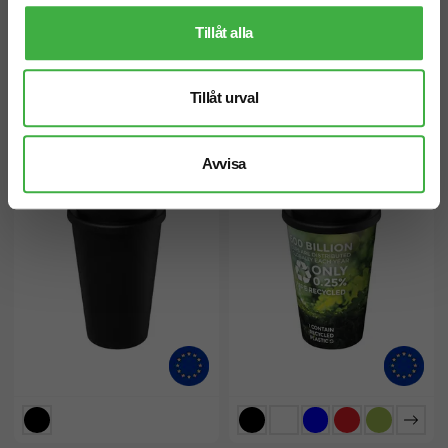
Keramikmugg Carter 450 ml
Resemugg Mepal Ellipse, 300
Tillåt alla
med lock
ml
fr. 80,00 kr inkl. moms
fr. 220,00 kr inkl. moms
Antal från: 10 st
Antal från: 5 st
Tillåt urval
6 arbetsdagar
6 arbetsdagar
Återvunnet
Avvisa