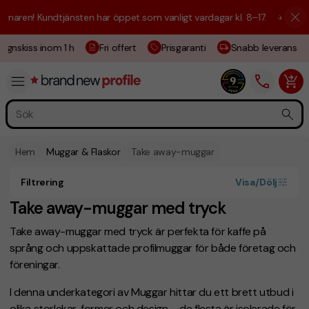
n! Kundtjänsten har öppet som vanligt vardagar kl. 8–17.
☀️ Vi är här 
nskiss inom 1 h
Fri offert
Prisgaranti
Snabb leverans
Hem
Muggar & Flaskor
Take away-muggar
Filtrering
Visa/Dölj
Take away-muggar med tryck
Take away-muggar med tryck är perfekta för kaffe på
språng och uppskattade profilmuggar för både företag och
föreningar.
I denna underkategori av
Muggar
hittar du ett brett utbud i
olika storlekar, former och design – de flesta är isolerade för