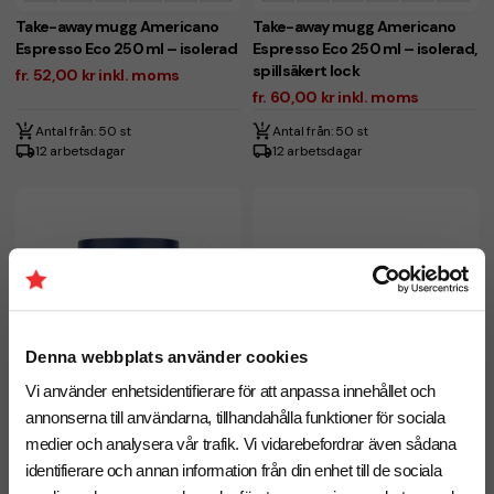
Take-away mugg Americano
Take-away mugg Americano
Espresso Eco 250 ml – isolerad
Espresso Eco 250 ml – isolerad,
spillsäkert lock
fr. 52,00 kr inkl. moms
fr. 60,00 kr inkl. moms
Antal från: 50 st
Antal från: 50 st
12 arbetsdagar
12 arbetsdagar
Denna webbplats använder cookies
Vi använder enhetsidentifierare för att anpassa innehållet och
annonserna till användarna, tillhandahålla funktioner för sociala
medier och analysera vår trafik. Vi vidarebefordrar även sådana
identifierare och annan information från din enhet till de sociala