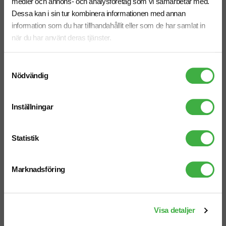
medier och annons- och analysföretag som vi samarbetar med.
Dessa kan i sin tur kombinera informationen med annan
Resemugg Mepal Ellipse 275ml
Glasmugg Ukiyo 360 ml
information som du har tillhandahållit eller som de har samlat in
fr. 158,75 kr inkl. moms
fr. 97,50 kr inkl. moms
när du har använt deras tjänster.
Antal från: 5 st
Antal från: 10 st
6 arbetsdagar
8 arbetsdagar
Samtyckesval
Nödvändig
Nyhet
Inställningar
Statistik
Marknadsföring
Visa detaljer