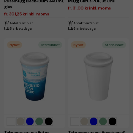
Resemugg Black+Blum 340 ml,
Mugg Cirrus POP, 350 ml
glas
fr. 31,00 kr inkl. moms
fr. 301,25 kr inkl. moms
Antal från: 5 st
Antal från: 25 st
8 arbetsdagar
6 arbetsdagar
Nyhet
Återvunnet
Nyhet
Återvunnet
Take away-mugg Brite-
Take away-mugg Americano®