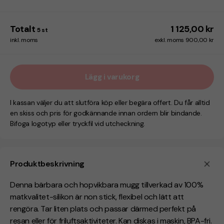
Totalt
1 125,00 kr
5
st
inkl. moms
exkl. moms 900,00 kr
Lägg i varukorg
I kassan väljer du att slutföra köp eller begära offert. Du får alltid
en skiss och pris för godkännande innan ordern blir bindande.
Bifoga logotyp eller tryckfil vid utcheckning.
Produktbeskrivning
Denna bärbara och hopvikbara mugg tillverkad av 100%
matkvalitet-silikon är non stick, flexibel och lätt att
rengöra. Tar liten plats och passar därmed perfekt på
resan eller för friluftsaktiviteter. Kan diskas i maskin, BPA-fri.