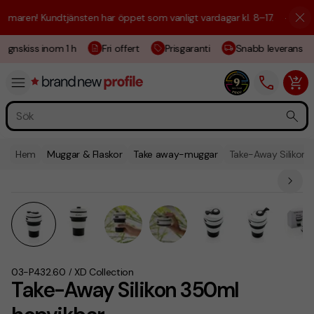
maren! Kundtjänsten har öppet som vanligt vardagar kl. 8–17.
☀️ Vi är 
ignskiss inom 1 h
Fri offert
Prisgaranti
Snabb leverans
Hem
Muggar & Flaskor
Take away-muggar
Take-Away Silikon 
03-P432.60
XD Collection
/
Take-Away Silikon 350ml