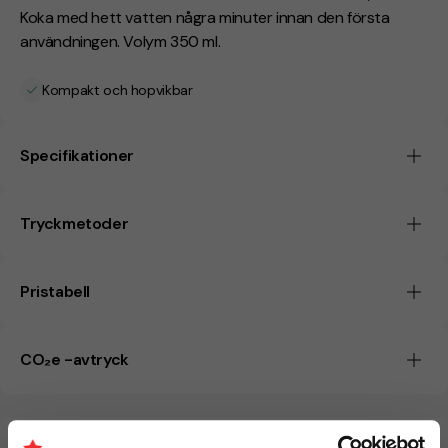
Koka med hett vatten några minuter innan den första
användningen. Volym 350 ml.
Kompakt och hopvikbar
Specifikationer
Tryckmetoder
Pristabell
CO₂e -avtryck
Beräknad leveranstid:
8 arbetsdagar