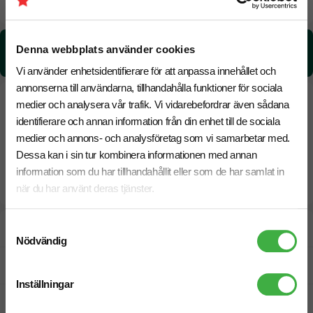
20 Augusti
Snabbare leverans? Kontakta oss.
CO₂e -avtryck:
Denna webbplats använder cookies
0.77 kg CO₂e / per styck
Vi använder enhetsidentifierare för att anpassa innehållet och
annonserna till användarna, tillhandahålla funktioner för sociala
medier och analysera vår trafik. Vi vidarebefordrar även sådana
identifierare och annan information från din enhet till de sociala
medier och annons- och analysföretag som vi samarbetar med.
Dessa kan i sin tur kombinera informationen med annan
information som du har tillhandahållit eller som de har samlat in
när du har använt deras tjänster.
Samtyckesval
Designskiss inom 1 h
Nödvändig
Fri offert
Inställningar
Prisgaranti