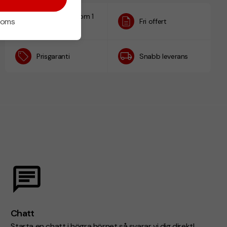
Designskiss inom 1
 moms
Fri offert
h
Prisgaranti
Snabb leverans
Chatt
Starta en chatt i högra hörnet så svarar vi dig direkt!