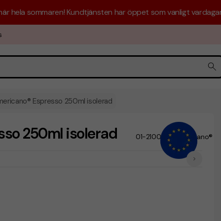
 här hela sommaren! Kundtjänsten har öppet som vanligt vardagar 
s
ericano® Espresso 250ml isolerad
so 250ml isolerad
01-210092
Americano®
/