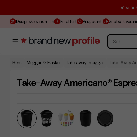
☀️ Vi är
Designskiss inom 1 h
Fri offert
Prisgaranti
Snabb leveran
Hem
Muggar & Flaskor
Take away-muggar
Take-Away Am
Take-Away Americano® Espres