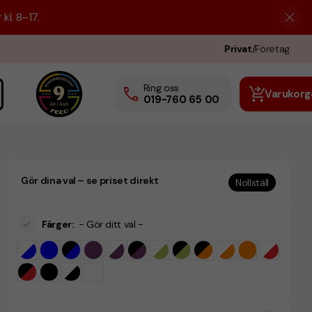
kl. 8–17.
Privat
/
Företag
Ring oss
Varukorg
019-760 65 00
Gör dina val – se priset direkt
Nollställ
Färger
:
- Gör ditt val -