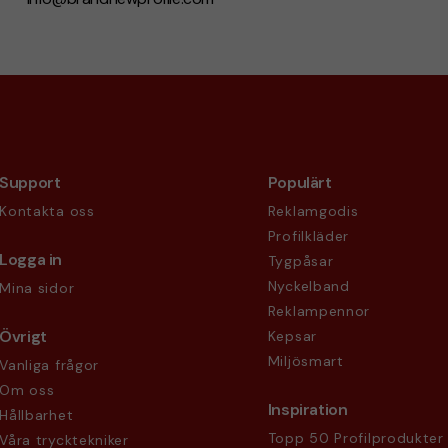
Support
Populärt
Kontakta oss
Reklamgodis
Profilkläder
Logga in
Tygpåsar
Nyckelband
Mina sidor
Reklampennor
Övrigt
Kepsar
Miljösmart
Vanliga frågor
Om oss
Inspiration
Hållbarhet
Topp 50 Profilprodukter
Våra trycktekniker