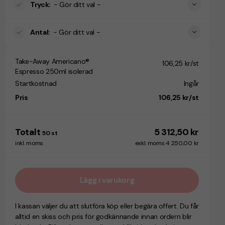
Tryck
:
- Gör ditt val -
Antal
:
- Gör ditt val -
Take-Away Americano®
106,25 kr/st
Espresso 250ml isolerad
Startkostnad
Ingår
Pris
106,25 kr/st
Totalt
5 312,50 kr
50
st
inkl. moms
exkl. moms 4 250,00 kr
Lägg i varukorg
I kassan väljer du att slutföra köp eller begära offert. Du får
alltid en skiss och pris för godkännande innan ordern blir