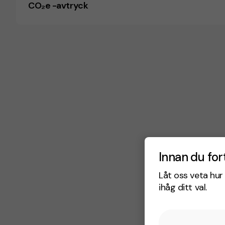
CO₂e -avtryck
Innan du for
Låt oss veta hur 
ihåg ditt val.