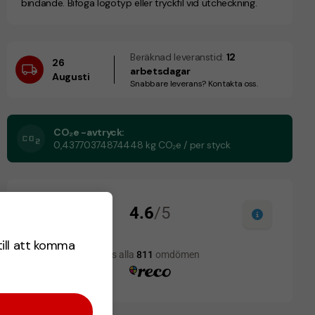
bindande. Bifoga logotyp eller tryckfil vid utcheckning.
Beräknad leveranstid:
12
26
arbetsdagar
Augusti
Snabbare leverans? Kontakta oss.
CO₂e -avtryck:
0,43770374874448 kg CO₂e / per styck
till att komma