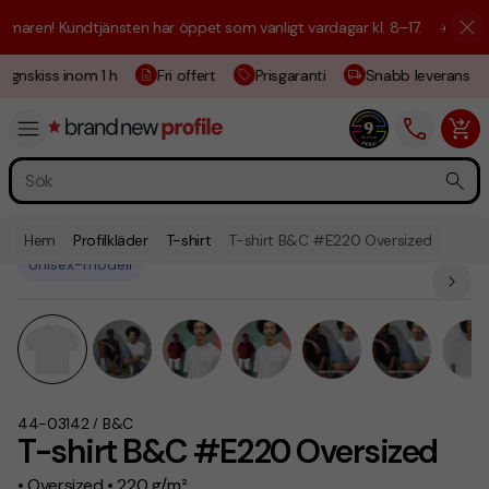
ren! Kundtjänsten har öppet som vanligt vardagar kl. 8–17.
☀️ Vi är hä
gnskiss inom 1 h
Fri offert
Prisgaranti
Snabb leverans
Hem
Profilkläder
T-shirt
T-shirt B&C #E220 Oversized
Unisex-modell
44-03142
B&C
/
T-shirt B&C #E220 Oversized
• Oversized • 220 g/m²