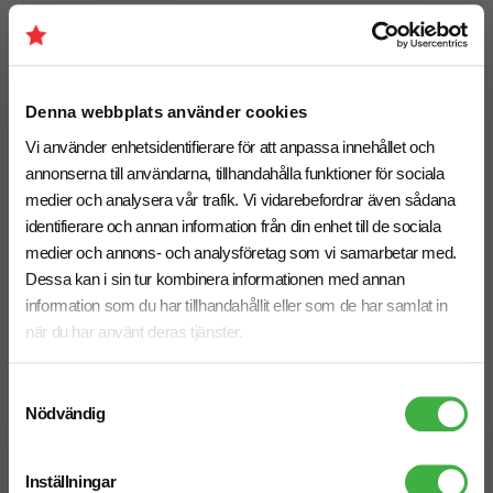
Leveranstid
• Standard:
10 arbetsdagar
• Express:
6–8 arbetsdagar
(välj “Express” som tillval)
Denna webbplats använder cookies
Behöver du leverans till ett specifikt datum? Hör av dig
Vi använder enhetsidentifierare för att anpassa innehållet och
så hjälper vi dig hitta rätt upplägg.
annonserna till användarna, tillhandahålla funktioner för sociala
medier och analysera vår trafik. Vi vidarebefordrar även sådana
identifierare och annan information från din enhet till de sociala
Jämför fler prisvärda t-shirts
medier och annons- och analysföretag som vi samarbetar med.
Den här typen av modell passar bra när du behöver t-
Dessa kan i sin tur kombinera informationen med annan
shirts till event, mässor eller större utdelningar. Se fler
information som du har tillhandahållit eller som de har samlat in
prisvärda t-shirts med tryck
och jämför reklam-t-
när du har använt deras tjänster.
shirts för olika behov.
Samtyckesval
Nödvändig
Specifikationer
Inställningar