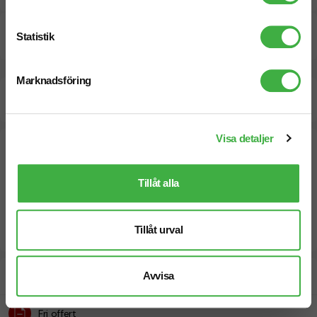
Pristabell
Statistik
Marknadsföring
Beräknad leveranstid:
10 arbetsdagar
24 Augusti
Snabbare leverans? Kontakta oss.
Visa detaljer
Tillåt alla
Tillåt urval
Designskiss inom 1 h
Avvisa
Fri offert