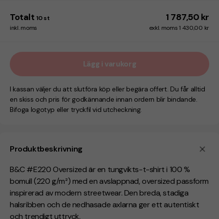
Totalt
1 787,50 kr
10
st
inkl. moms
exkl. moms 1 430,00 kr
Lägg i varukorg
I kassan väljer du att slutföra köp eller begära offert. Du får alltid
en skiss och pris för godkännande innan ordern blir bindande.
Bifoga logotyp eller tryckfil vid utcheckning.
Produktbeskrivning
B&C #E220 Oversized är en tungvikts-t-shirt i 100 %
bomull (220 g/m²) med en avslappnad, oversized passform
inspirerad av modern streetwear. Den breda, stadiga
halsribben och de nedhasade axlarna ger ett autentiskt
och trendigt uttryck.