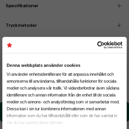
Specifikationer
Tryckmetoder
Pristabell
CO₂e -avtryck
Denna webbplats använder cookies
Vi använder enhetsidentifierare för att anpassa innehållet och
annonserna till användarna, tillhandahålla funktioner för sociala
Beräknad leveranstid:
6 arbetsdagar
medier och analysera vår trafik. Vi vidarebefordrar även sådana
14 Augusti
Snabbare leverans? Kontakta oss.
identifierare och annan information från din enhet till de sociala
medier och annons- och analysföretag som vi samarbetar med.
Dessa kan i sin tur kombinera informationen med annan
CO₂e -avtryck:
0,0206233745582926 kg CO₂e / per styck
information som du har tillhandahållit eller som de har samlat in
när du har använt deras tjänster.