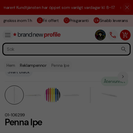
aren! Kundtjänsten har öppet som vanligt vardagar kl. 8–17.
☀️ Vi är h
gnskiss inom 1 h
Fri offert
Prisgaranti
Snabb leverans
Hem
Reklampennor
Penna Ipe
Svart bläck
Återvunnet
01-106299
Penna Ipe