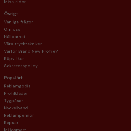
Mina sidor
Övrigt
Vanliga frågor
Om oss
Hållbarhet
Våra trycktekniker
Varför Brand New Profile?
Köpvillkor
Sekretesspolicy
Populärt
Reklamgodis
Profilkläder
Tygpåsar
Nyckelband
Reklampennor
Kepsar
Miljösmart