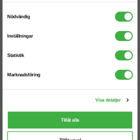
Samtyckesval
Nödvändig
Inställningar
Statistik
Designskiss inom 1 h
Marknadsföring
Fri offert
Prisgaranti
Visa detaljer
Snabb leverans
Tillåt alla
Vi hjälper dig gärna!