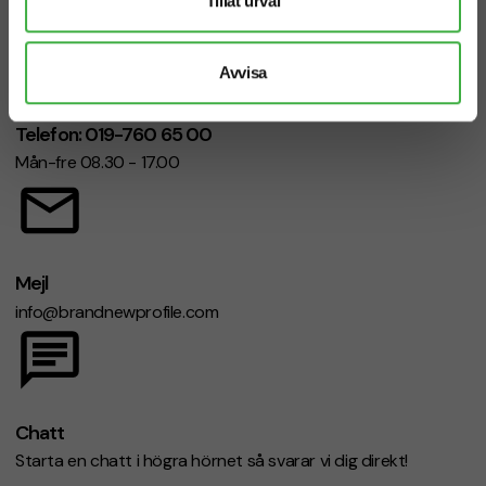
Tillåt urval
Avvisa
Telefon: 019-760 65 00
Mån-fre 08.30 - 17.00
Mejl
info@brandnewprofile.com
Chatt
Starta en chatt i högra hörnet så svarar vi dig direkt!