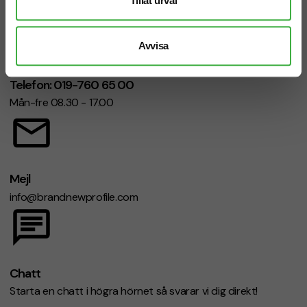
Tillåt urval
Avvisa
Telefon: 019-760 65 00
Mån-fre 08.30 - 17.00
Mejl
info@brandnewprofile.com
Chatt
Starta en chatt i högra hörnet så svarar vi dig direkt!