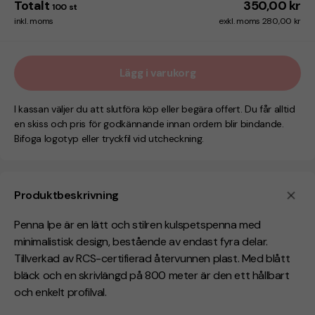
Totalt
350,00 kr
100
st
inkl. moms
exkl. moms 280,00 kr
Lägg i varukorg
I kassan väljer du att slutföra köp eller begära offert. Du får alltid
en skiss och pris för godkännande innan ordern blir bindande.
Bifoga logotyp eller tryckfil vid utcheckning.
Produktbeskrivning
Penna Ipe är en lätt och stilren kulspetspenna med
minimalistisk design, bestående av endast fyra delar.
Tillverkad av RCS-certifierad återvunnen plast. Med blått
bläck och en skrivlängd på 800 meter är den ett hållbart
och enkelt profilval.