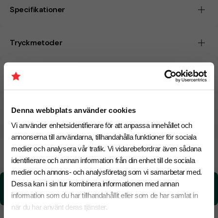
Specifikationer
Tryckmetoder
Pristabell
CO₂e -avtryck
Denna webbplats använder cookies
Vi använder enhetsidentifierare för att anpassa innehållet och
annonserna till användarna, tillhandahålla funktioner för sociala
Beräknad leveranstid:
6 arbetsdagar
medier och analysera vår trafik. Vi vidarebefordrar även sådana
18 Augusti
Snabbare leverans? Kontakta oss.
identifierare och annan information från din enhet till de sociala
medier och annons- och analysföretag som vi samarbetar med.
Dessa kan i sin tur kombinera informationen med annan
CO₂e -avtryck:
0,0206233745582926 kg CO₂e / per styck
information som du har tillhandahållit eller som de har samlat in
när du har använt deras tjänster.