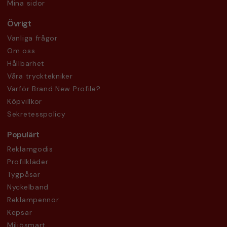
Mina sidor
Övrigt
Vanliga frågor
Om oss
Hållbarhet
Våra trycktekniker
Varför Brand New Profile?
Köpvillkor
Sekretesspolicy
Populärt
Reklamgodis
Profilkläder
Tygpåsar
Nyckelband
Reklampennor
Kepsar
Miljösmart