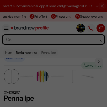
aren! Kundtjänsten har öppet som vanligt vardagar kl. 8–17.
☀️ Vi är h
ignskiss inom 1 h
Fri offert
Prisgaranti
Snabb leverans
Hem
Reklampennor
Penna Ipe
Blått bläck
Återvunnet
01-106297
Penna Ipe