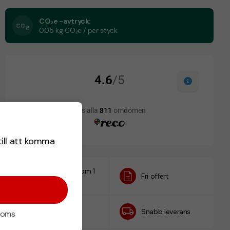
CO₂e -avtryck:
0.05 kg CO₂e / per styck
till att komma
Designskiss inom 1
Fri offert
h
Prisgaranti
Snabb leverans
 moms