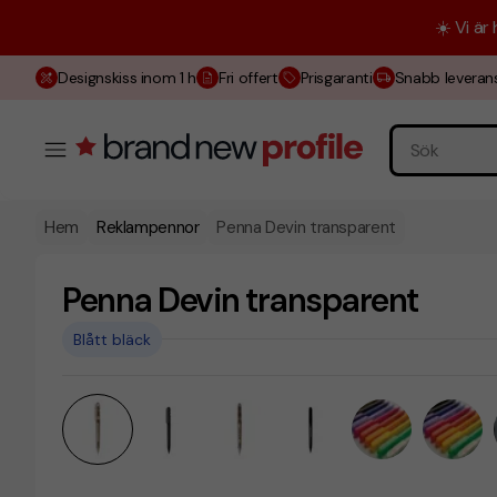
☀️ Vi är
Designskiss inom 1 h
Fri offert
Prisgaranti
Snabb leveran
Hem
Reklampennor
Penna Devin transparent
Penna Devin transparent
Blått bläck