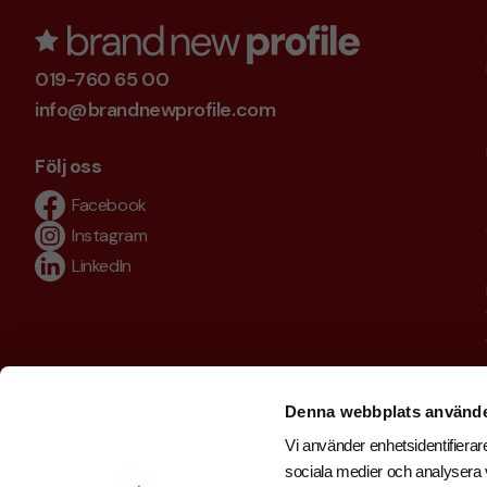
019-760 65 00
info@brandnewprofile.com
Följ oss
Facebook
Instagram
LinkedIn
Denna webbplats använde
Vi använder enhetsidentifierare
sociala medier och analysera v