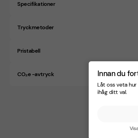
Specifikationer
Tryckmetoder
Pristabell
Innan du for
CO₂e -avtryck
Låt oss veta hur 
ihåg ditt val.
Visa