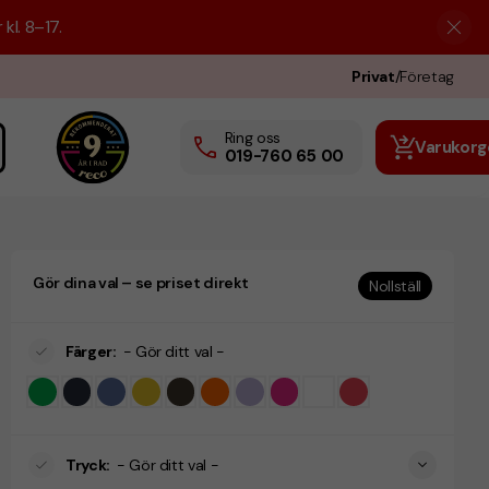
kl. 8–17.
Privat
/
Företag
Ring oss
Varukorg
019-760 65 00
Gör dina val – se priset direkt
Nollställ
Färger
:
- Gör ditt val -
Tryck
:
- Gör ditt val -