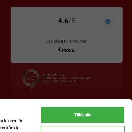
Designskiss inom 1 h
Prisgaranti
Fri offert
Snabb leverans
Tillåt alla
unktioner för
on från din