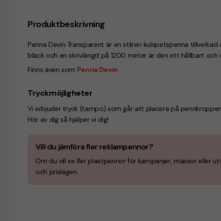
Produktbeskrivning
Penna Devin Transparent är en stilren kulspetspenna tillverka
bläck och en skrivlängd på 1200 meter är den ett hållbart och e
Finns även som
Penna Devin
Tryckmöjligheter
Vi erbjuder tryck (tampo) som går att placera på pennkroppen, d
Hör av dig så hjälper vi dig!
Vill du jämföra fler reklampennor?
Om du vill se fler plastpennor för kampanjer, mässor eller utd
och prislägen.