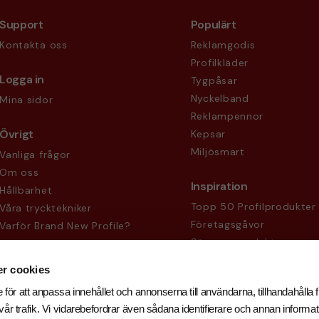
Support
Populärt
Kontakta oss
Reklamgodis
Profilkläder
Logga in
Tygpåsar
Nyckelband
Mina sidor
Reklampennor
Övrigt
Kepsar
Miljösmart
Vanliga frågor
Om oss
Inspiration
Hållbarhet
Topp 50 Profilprodukter
Våra trycktekniker
Företagsgåvor
Varför Brand New Profile?
Säsongsprodukter
Köpvillkor
Sekretesspolicy
r cookies
 för att anpassa innehållet och annonserna till användarna, tillhandahålla f
år trafik. Vi vidarebefordrar även sådana identifierare och annan informati