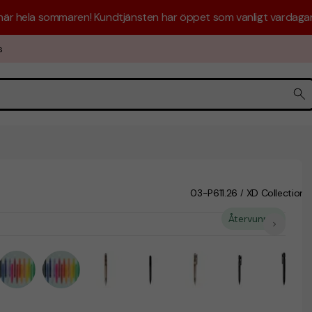
 här hela sommaren! Kundtjänsten har öppet som vanligt vardagar 
s
03-P611.26
XD Collection
/
Återvunnet