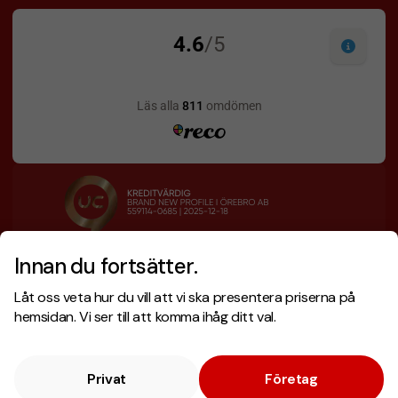
Innan du fortsätter.
Designskiss inom 1 h
Prisgaranti
Låt oss veta hur du vill att vi ska presentera priserna på
Fri offert
Snabb leverans
hemsidan. Vi ser till att komma ihåg ditt val.
Privat
Företag
Copyright © 2026 . Brand New Profile AB