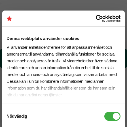
Pristabell
CO₂e -avtryck
Denna webbplats använder cookies
Vi använder enhetsidentifierare för att anpassa innehållet och
annonserna till användarna, tillhandahålla funktioner för sociala
CO₂e -avtryck:
0.05 kg CO₂e / per styck
medier och analysera vår trafik. Vi vidarebefordrar även sådana
identifierare och annan information från din enhet till de sociala
medier och annons- och analysföretag som vi samarbetar med.
Dessa kan i sin tur kombinera informationen med annan
information som du har tillhandahållit eller som de har samlat in
när du har använt deras tjänster.
Samtyckesval
Nödvändig