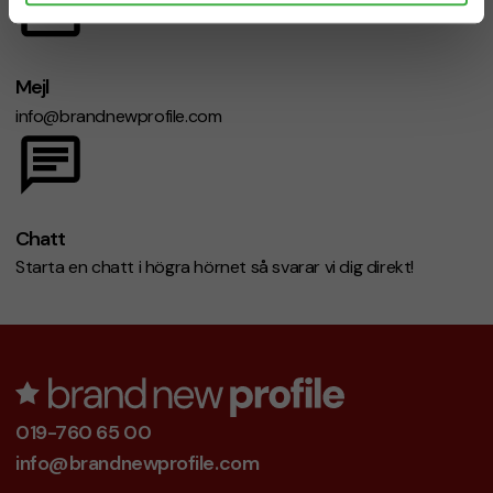
Mejl
info@brandnewprofile.com
Chatt
Starta en chatt i högra hörnet så svarar vi dig direkt!
019-760 65 00
info@brandnewprofile.com