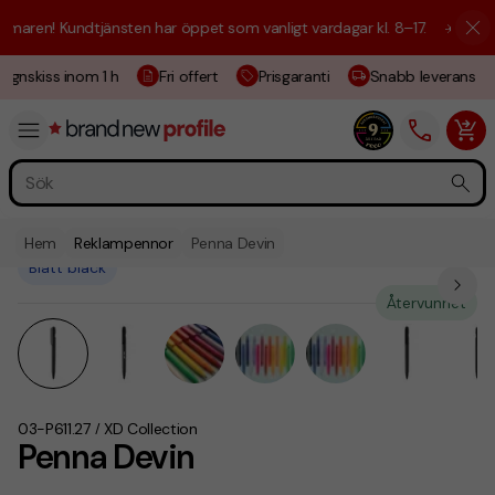
aren! Kundtjänsten har öppet som vanligt vardagar kl. 8–17.
☀️ Vi är h
ignskiss inom 1 h
Fri offert
Prisgaranti
Snabb leverans
Hem
Reklampennor
Penna Devin
Blått bläck
Återvunnet
03-P611.27
XD Collection
/
Penna Devin