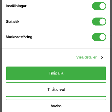
Designskiss inom 1 h
Inställningar
Fri offert
Statistik
Prisgaranti
Marknadsföring
Snabb leverans
Visa detaljer
Vi hjälper dig gärna!
Tillåt alla
Tillåt urval
Telefon: 019-760 65 00
Mån-fre 08.30 - 17.00
Avvisa