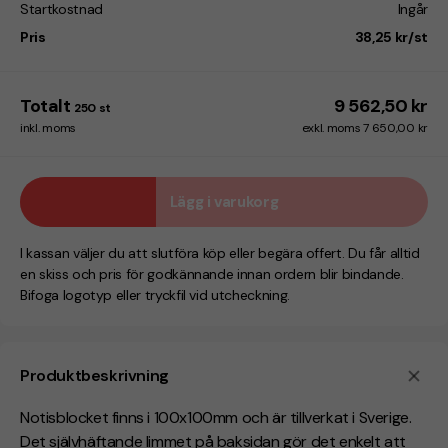
Startkostnad
Ingår
Pris
38,25 kr/st
Totalt
9 562,50 kr
250
st
inkl. moms
exkl. moms 7 650,00 kr
Lägg i varukorg
I kassan väljer du att slutföra köp eller begära offert. Du får alltid
en skiss och pris för godkännande innan ordern blir bindande.
Bifoga logotyp eller tryckfil vid utcheckning.
Produktbeskrivning
Notisblocket finns i 100x100mm och är tillverkat i Sverige.
Det självhäftande limmet på baksidan gör det enkelt att