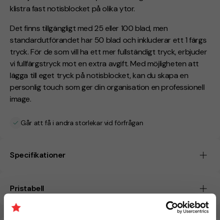
klistra fast notisblocket på olika ytor.
Det finns tillgängligt med 25 eller 100 blad, men
standardutförandet har 50 blad och inkluderar ett 1 färgs
tryck. För de som vill ha ett mer fullständigt tryck, erbjuder
vi fullfärgstryck mot en extra avgift. Med möjligheten att
lägga till eget tryck på notisblocket, kan du skapa en
personlig touch som ger din organisation en professionell
image.
Går att få i andra storlekar vid förfrågan
Specifikationer
Pristabell