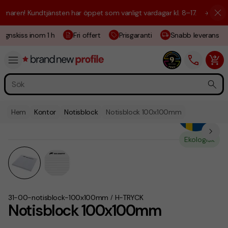
aren! Kundtjänsten har öppet som vanligt vardagar kl. 8–17.
☀️ Vi är h
ignskiss inom 1 h
Fri offert
Prisgaranti
Snabb leverans
Hem
Kontor
Notisblock
Notisblock 100x100mm
Ekologisk
31-00-notisblock-100x100mm
H-TRYCK
/
Notisblock 100x100mm