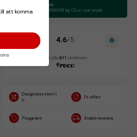
CO₂e -avtryck:
0,836274234992979 kg CO₂e / per styck
till att komma
 moms
Designskiss inom 1
Fri offert
h
Prisgaranti
Snabb leverans