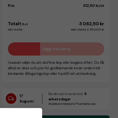
Pris
612,50 kr/st
Totalt
3 062,50 kr
5
st
inkl. moms
exkl. moms 2 450,00 kr
Lägg i varukorg
I kassan väljer du att slutföra köp eller begära offert. Du får
alltid en skiss och pris för godkännande innan ordern blir
bindande. Bifoga logotyp eller tryckfil vid utcheckning.
Beräknad leveranstid:
6
17
arbetsdagar
Augusti
Snabbare leverans? Kontakta oss.