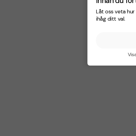
Innan du for
Låt oss veta hur 
ihåg ditt val.
Visa