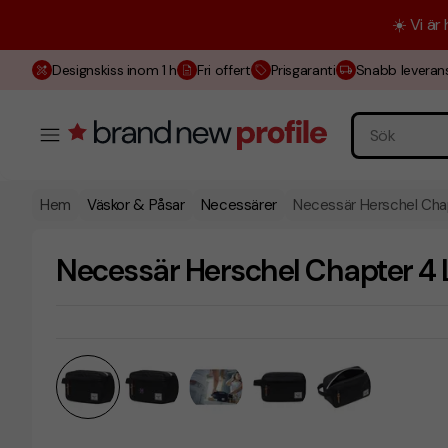
☀️ Vi är
Designskiss inom 1 h
Fri offert
Prisgaranti
Snabb leveran
Hem
Väskor & Påsar
Necessärer
Necessär Herschel Cha
Necessär Herschel Chapter 4 