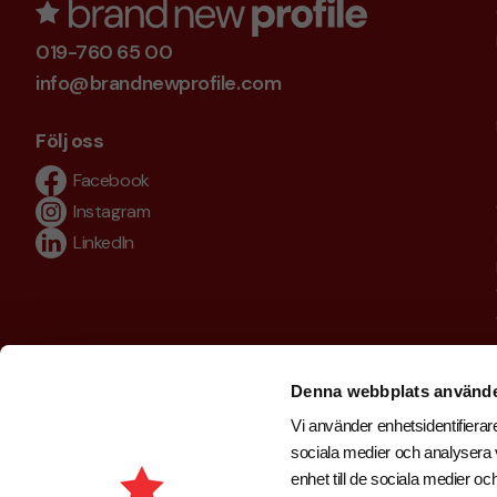
019-760 65 00
info@brandnewprofile.com
Följ oss
Facebook
Instagram
LinkedIn
Denna webbplats använde
Vi använder enhetsidentifierare
sociala medier och analysera v
enhet till de sociala medier 