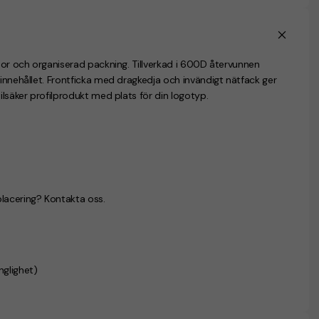
esor och organiserad packning. Tillverkad i 600D återvunnen
 innehållet. Frontficka med dragkedja och invändigt nätfack ger
ilsäker profilprodukt med plats för din logotyp.
placering? Kontakta oss.
nglighet)