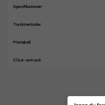
Specifikationer
Tryckmetoder
Pristabell
CO₂e -avtryck