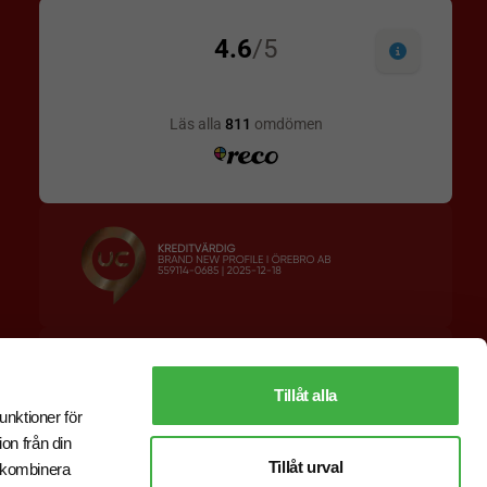
Designskiss inom 1 h
Prisgaranti
Fri offert
Snabb leverans
Tillåt alla
unktioner för
on från din
Tillåt urval
r kombinera