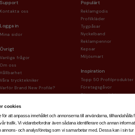
Support
Populärt
Kontakta oss
Reklamgodis
Profilkläder
Logga in
Tygpåsar
Nyckelband
Mina sidor
Reklampennor
Övrigt
Kepsar
Miljösmart
Vanliga frågor
Om oss
Inspiration
Hållbarhet
Topp 50 Profilprodukter
Våra trycktekniker
Företagsgåvor
Varför Brand New Profile?
Säsongsprodukter
Köpvillkor
Sekretesspolicy
r cookies
 för att anpassa innehållet och annonserna till användarna, tillhandahålla f
år trafik. Vi vidarebefordrar även sådana identifierare och annan informati
och annons- och analysföretag som vi samarbetar med. Dessa kan i sin tu