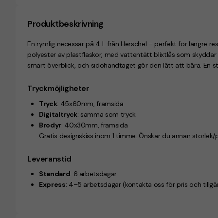
Produktbeskrivning
En rymlig necessär på 4 L från Herschel – perfekt för längre r
polyester av plastflaskor, med vattentätt blixtlås som skyddar
smart överblick, och sidohandtaget gör den lätt att bära. En st
Tryckmöjligheter
Tryck
: 45x60mm, framsida
Digitaltryck
: samma som tryck
Brodyr
: 40x30mm, framsida
Gratis designskiss inom 1 timme. Önskar du annan storlek/
Leveranstid
Standard
: 6 arbetsdagar
Express
: 4–5 arbetsdagar (kontakta oss för pris och tillgä