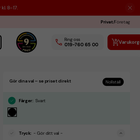
kl. 8–17.
Privat
/
Företag
Ring oss
Varukorg
019-760 65 00
Gör dina val – se priset direkt
Nollställ
Färger
:
Svart
Tryck
:
- Gör ditt val -