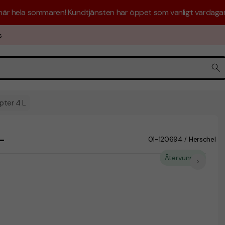
 här hela sommaren! Kundtjänsten har öppet som vanligt vardagar 
s
pter 4 L
L
01-120694
Herschel
/
Återvunnet