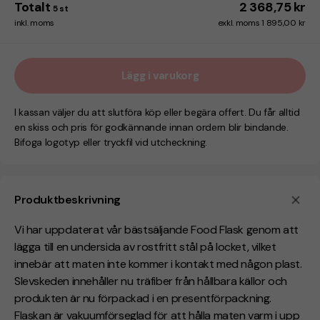
Totalt
2 368,75 kr
5
st
inkl. moms
exkl. moms 1 895,00 kr
Lägg i varukorg
I kassan väljer du att slutföra köp eller begära offert. Du får alltid
en skiss och pris för godkännande innan ordern blir bindande.
Bifoga logotyp eller tryckfil vid utcheckning.
Produktbeskrivning
Vi har uppdaterat vår bästsäljande Food Flask genom att
lägga till en undersida av rostfritt stål på locket, vilket
innebär att maten inte kommer i kontakt med någon plast.
Slevskeden innehåller nu träfiber från hållbara källor och
produkten är nu förpackad i en presentförpackning.
Flaskan är vakuumförseglad för att hålla maten varm i upp