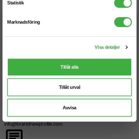
Statistik
Snabb leverans
Marknadsföring
Vi hjälper dig gärna!
Visa detaljer
Tillåt alla
Telefon: 019-760 65 00
Mån-fre 08.30 - 17.00
Tillåt urval
Avvisa
Mejl
info@brandnewprofile.com