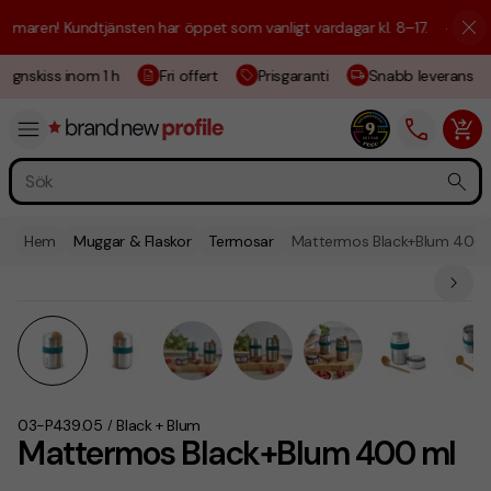
maren! Kundtjänsten har öppet som vanligt vardagar kl. 8–17.
☀️ Vi är 
ignskiss inom 1 h
Fri offert
Prisgaranti
Snabb leverans
Hem
Muggar & Flaskor
Termosar
Mattermos Black+Blum 400 
03-P439.05
Black + Blum
/
Mattermos Black+Blum 400 ml