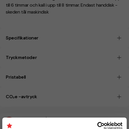
till 6 timmar och kall i upp till 8 timmar. Endast handdisk -
skeden tål maskindisk
Specifikationer
Tryckmetoder
Pristabell
CO₂e -avtryck
Beräknad leveranstid:
8 arbetsdagar
20 Augusti
Snabbare leverans? Kontakta oss.