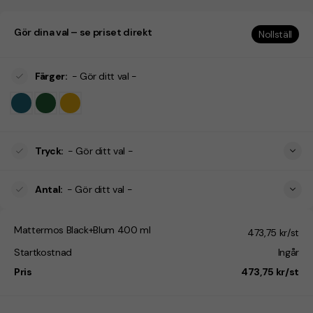
Gör dina val – se priset direkt
Nollställ
Färger
:
- Gör ditt val -
Tryck
:
- Gör ditt val -
Antal
:
- Gör ditt val -
Mattermos Black+Blum 400 ml
473,75 kr/st
Startkostnad
Ingår
Pris
473,75 kr/st