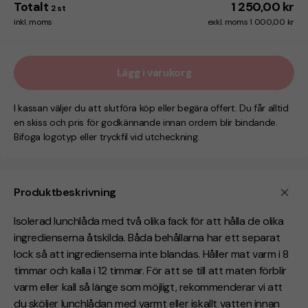
Totalt
1 250,00 kr
2
st
inkl. moms
exkl. moms 1 000,00 kr
Lägg i varukorg
I kassan väljer du att slutföra köp eller begära offert. Du får alltid
en skiss och pris för godkännande innan ordern blir bindande.
Bifoga logotyp eller tryckfil vid utcheckning.
Produktbeskrivning
Isolerad lunchlåda med två olika fack för att hålla de olika
ingredienserna åtskilda. Båda behållarna har ett separat
lock så att ingredienserna inte blandas. Håller mat varm i 8
timmar och kalla i 12 timmar. För att se till att maten förblir
varm eller kall så länge som möjligt, rekommenderar vi att
du sköljer lunchlådan med varmt eller iskallt vatten innan