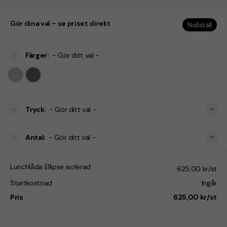
Gör dina val – se priset direkt
Nollställ
Färger
:
- Gör ditt val -
Tryck
:
- Gör ditt val -
Antal
:
- Gör ditt val -
Lunchlåda Ellipse isolerad
625,00 kr/st
Startkostnad
Ingår
Pris
625,00 kr/st