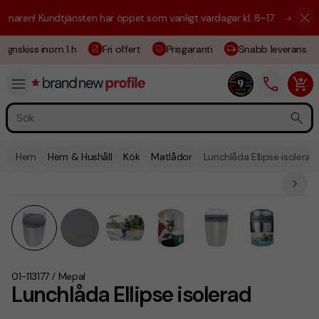
aren! Kundtjänsten har öppet som vanligt vardagar kl. 8–17.
☀️ Vi är h
ignskiss inom 1 h
Fri offert
Prisgaranti
Snabb leverans
Hem
Hem & Hushåll
Kök
Matlådor
Lunchlåda Ellipse isolerad
01-113177
Mepal
/
Lunchlåda Ellipse isolerad