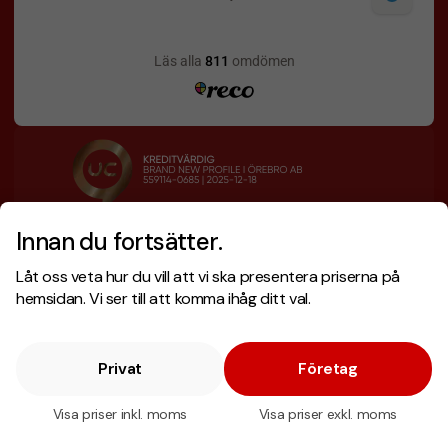
Innan du fortsätter.
Designskiss inom 1 h
Prisgaranti
Låt oss veta hur du vill att vi ska presentera priserna på
Fri offert
Snabb leverans
hemsidan. Vi ser till att komma ihåg ditt val.
Privat
Företag
Copyright © 2026 . Brand New Profile AB
E-handel
av Wombit.
Visa priser inkl. moms
Visa priser exkl. moms