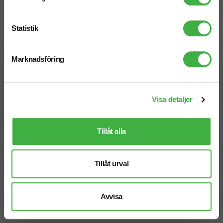
Fri offert
Statistik
Prisgaranti
Snabb leverans
Marknadsföring
Vi hjälper dig gärna!
Visa detaljer
Tillåt alla
Telefon: 019-760 65 00
Tillåt urval
Mån-fre 08.30 - 17.00
Avvisa