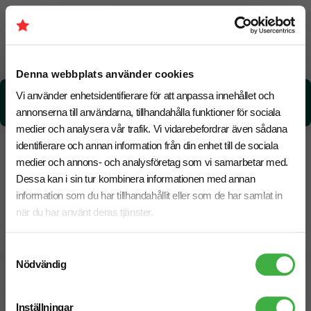
Beräknad leveranstid:
6 arbetsdagar
18 Augusti
Snabbare leverans? Kontakta oss.
Denna webbplats använder cookies
Vi använder enhetsidentifierare för att anpassa innehållet och
CO₂e -avtryck:
1,94091971337538 kg CO₂e / per styck
annonserna till användarna, tillhandahålla funktioner för sociala
medier och analysera vår trafik. Vi vidarebefordrar även sådana
identifierare och annan information från din enhet till de sociala
medier och annons- och analysföretag som vi samarbetar med.
Dessa kan i sin tur kombinera informationen med annan
information som du har tillhandahållit eller som de har samlat in
när du har använt deras tjänster.
Samtyckesval
Nödvändig
Designskiss inom 1 h
Inställningar