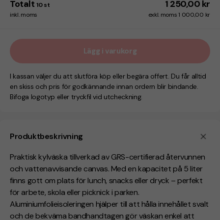
Totalt
1 250,00 kr
10
st
inkl. moms
exkl. moms 1 000,00 kr
Lägg i varukorg
I kassan väljer du att slutföra köp eller begära offert. Du får alltid
en skiss och pris för godkännande innan ordern blir bindande.
Bifoga logotyp eller tryckfil vid utcheckning.
Produktbeskrivning
Praktisk kylväska tillverkad av GRS-certifierad återvunnen
och vattenavvisande canvas. Med en kapacitet på 5 liter
finns gott om plats för lunch, snacks eller dryck – perfekt
för arbete, skola eller picknick i parken.
Aluminiumfolieisoleringen hjälper till att hålla innehållet svalt
och de bekväma bandhandtagen gör väskan enkel att