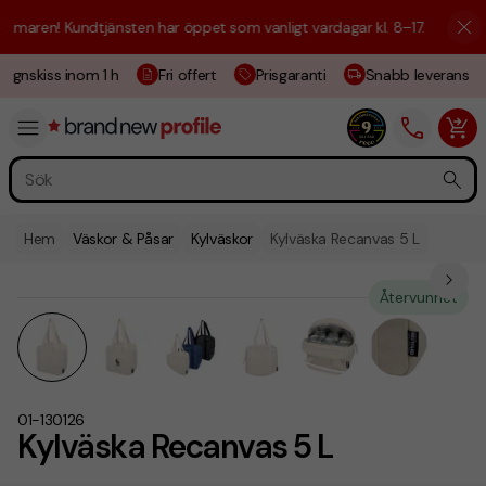
aren! Kundtjänsten har öppet som vanligt vardagar kl. 8–17.
☀️ Vi är h
gnskiss inom 1 h
Fri offert
Prisgaranti
Snabb leverans
Hem
Väskor & Påsar
Kylväskor
Kylväska Recanvas 5 L
Återvunnet
01-130126
Kylväska Recanvas 5 L