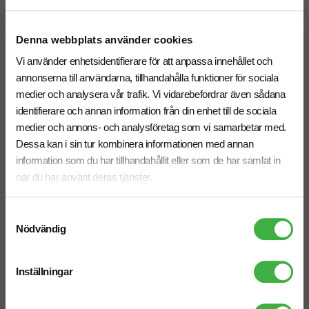
Relaterade produkter
Denna webbplats använder cookies
Vi använder enhetsidentifierare för att anpassa innehållet och
annonserna till användarna, tillhandahålla funktioner för sociala
medier och analysera vår trafik. Vi vidarebefordrar även sådana
identifierare och annan information från din enhet till de sociala
medier och annons- och analysföretag som vi samarbetar med.
Dessa kan i sin tur kombinera informationen med annan
information som du har tillhandahållit eller som de har samlat in
när du har använt deras tjänster.
Samtyckesval
Nödvändig
Kylväska Tundra 5 L
Kylväska Spectrum 4 L
Inställningar