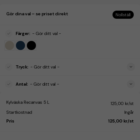
Gör dina val – se priset direkt
Nollställ
Färger
:
- Gör ditt val -
Tryck
:
- Gör ditt val -
Antal
:
- Gör ditt val -
Kylväska Recanvas 5 L
125,00 kr/st
Startkostnad
Ingår
Pris
125,00 kr/st