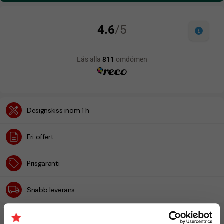
Designskiss inom 1 h
Fri offert
Prisgaranti
Snabb leverans