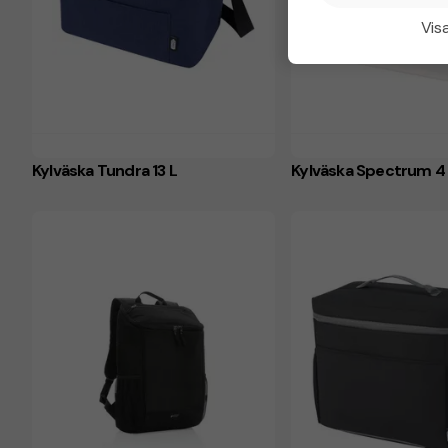
Visa
Kylväska Tundra 13 L
Kylväska Spectrum 4