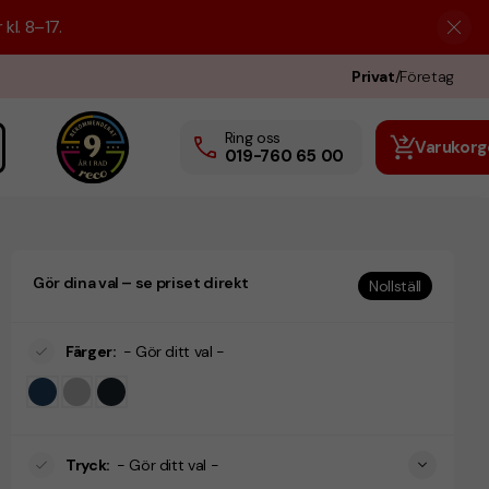
kl. 8–17.
Privat
/
Företag
Ring oss
Varukorg
019-760 65 00
Gör dina val – se priset direkt
Nollställ
Färger
:
- Gör ditt val -
Tryck
:
- Gör ditt val -