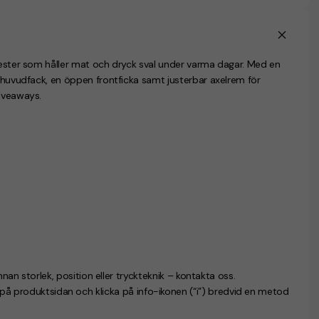
lyester som håller mat och dryck sval under varma dagar. Med en
t huvudfack, en öppen frontficka samt justerbar axelrem för
giveaways.
nnan storlek, position eller tryckteknik – kontakta oss.
n på produktsidan och klicka på info-ikonen (“i”) bredvid en metod