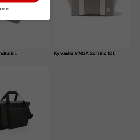
 moms
ndra 9 L
Kylväska VINGA Sortino 12 L