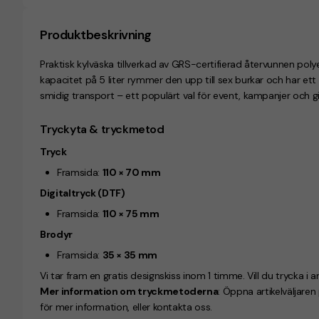
Produktbeskrivning
Praktisk kylväska tillverkad av GRS-certifierad återvunnen po
kapacitet på 5 liter rymmer den upp till sex burkar och har et
smidig transport – ett populärt val för event, kampanjer och 
Tryckyta & tryckmetod
Tryck
Framsida:
110 × 70 mm
Digitaltryck (DTF)
Framsida:
110 × 75 mm
Brodyr
Framsida:
35 × 35 mm
Vi tar fram en gratis designskiss inom 1 timme. Vill du trycka i a
Mer information om tryckmetoderna
: Öppna artikelväljare
för mer information, eller kontakta oss.