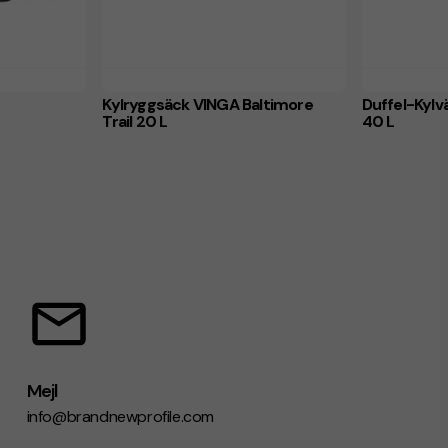
Kylryggsäck VINGA Baltimore
Duffel-Kylv
Trail 20 L
40 L
Mejl
info@brandnewprofile.com