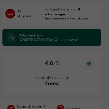
Beräknad leveranstid:
6
17
arbetsdagar
Augusti
Snabbare leverans? Kontakta oss.
CO₂e -avtryck:
1,32657563070493 kg CO₂e / per styck
Designskiss inom 1
Fri offert