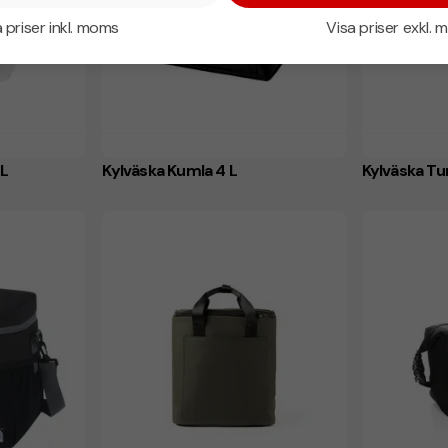
 priser inkl. moms
Visa priser exkl.
 L
Kylväska Kumla 4 L
Kylväska Tu