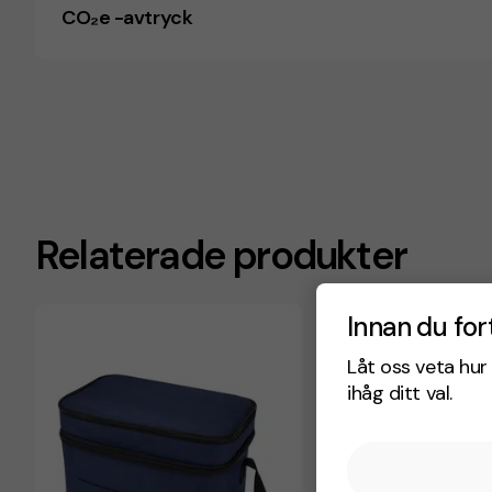
CO₂e -avtryck
Relaterade produkter
Innan du for
Låt oss veta hur 
ihåg ditt val.