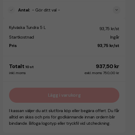
Antal
:
- Gör ditt val -
Kylväska Tundra 5 L
93,75 kr/st
Startkostnad
Ingår
Pris
93,75 kr/st
Totalt
937,50 kr
10
st
inkl. moms
exkl. moms 750,00 kr
Lägg i varukorg
I kassan väljer du att slutföra köp eller begära offert. Du får
alltid en skiss och pris för godkännande innan ordern blir
bindande. Bifoga logotyp eller tryckfil vid utcheckning.