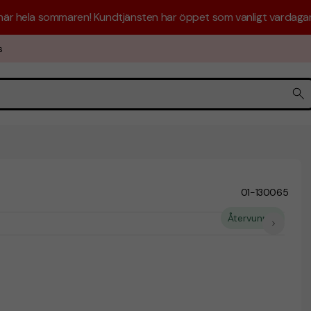
 här hela sommaren! Kundtjänsten har öppet som vanligt vardagar 
s
01-130065
Återvunnet