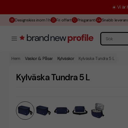
☀️ Vi är
Designskiss inom 1 h
Fri offert
Prisgaranti
Snabb leveran
Hem
Väskor & Påsar
Kylväskor
Kylväska Tundra 5 L
Kylväska Tundra 5 L