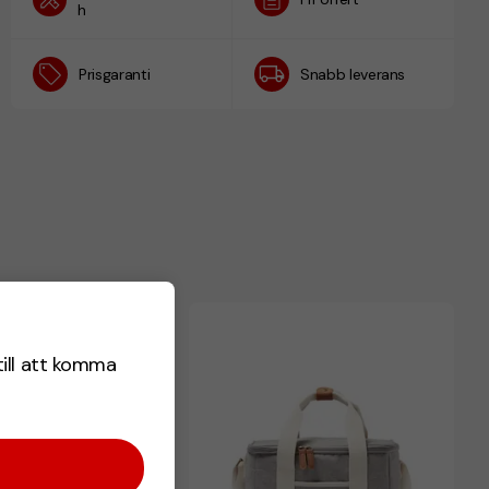
h
Prisgaranti
Snabb leverans
till att komma