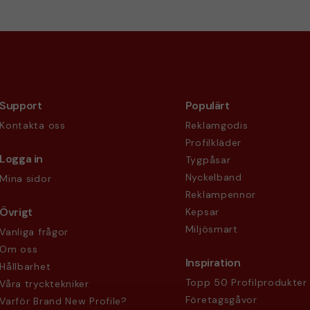
Support
Populärt
Kontakta oss
Reklamgodis
Profilkläder
Logga in
Tygpåsar
Nyckelband
Mina sidor
Reklampennor
Övrigt
Kepsar
Miljösmart
Vanliga frågor
Om oss
Inspiration
Hållbarhet
Topp 50 Profilprodukter
Våra trycktekniker
Företagsgåvor
Varför Brand New Profile?