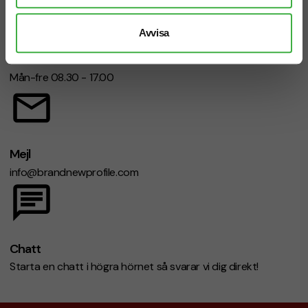
Avvisa
Telefon: 019-760 65 00
Mån-fre 08.30 - 17.00
Mejl
info@brandnewprofile.com
Chatt
Starta en chatt i högra hörnet så svarar vi dig direkt!