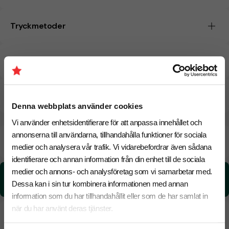
Tryckmetoder
Pristabell
CO₂e -avtryck
Denna webbplats använder cookies
Vi använder enhetsidentifierare för att anpassa innehållet och
annonserna till användarna, tillhandahålla funktioner för sociala
Beräknad leveranstid:
8 arbetsdagar
19 Augusti
Snabbare leverans? Kontakta oss.
medier och analysera vår trafik. Vi vidarebefordrar även sådana
identifierare och annan information från din enhet till de sociala
medier och annons- och analysföretag som vi samarbetar med.
CO₂e -avtryck:
2.37 kg CO₂e / per styck
Dessa kan i sin tur kombinera informationen med annan
information som du har tillhandahållit eller som de har samlat in
när du har använt deras tjänster.