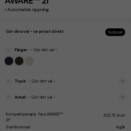
AWARE™ 21"
• Automatisk öppning
Gör dina val – se priset direkt
Nollställ
Färger
:
- Gör ditt val -
Tryck
:
- Gör ditt val -
Antal
:
- Gör ditt val -
Kompaktparaply Yara AWARE™
303,75 kr/st
21”
Startkostnad
Ingår