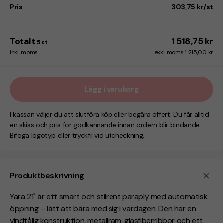
Pris
303,75 kr/st
Totalt
1 518,75 kr
5
st
inkl. moms
exkl. moms 1 215,00 kr
Lägg i varukorg
I kassan väljer du att slutföra köp eller begära offert. Du får alltid
en skiss och pris för godkännande innan ordern blir bindande.
Bifoga logotyp eller tryckfil vid utcheckning.
Produktbeskrivning
Yara 21" är ett smart och stilrent paraply med automatisk
öppning – lätt att bära med sig i vardagen. Den har en
vindtålig konstruktion, metallram, glasfiberribbor och ett