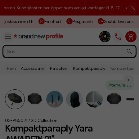
aren! Kundtjänsten har öppet som vanligt vardagar kl. 8–17.
☀️ Vi är h
ignskiss inom 1 h
Fri offert
Prisgaranti
Snabb leverans
Hem
Accessoarer
Paraplyer
Kompaktparaply
Kompaktparap
Återvunnet
03-P850.71
XD Collection
/
Kompaktparaply Yara