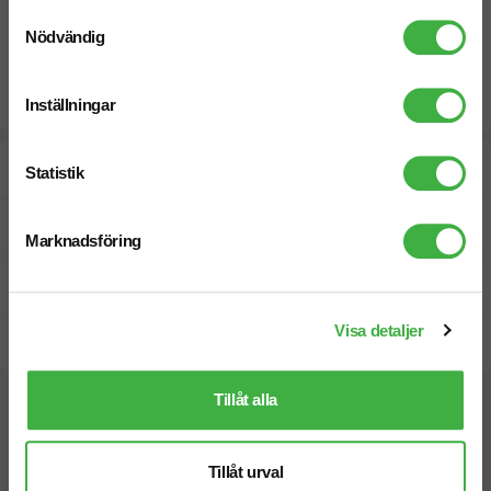
Samtyckesval
Nödvändig
Inställningar
Designskiss inom 1 h
Statistik
Fri offert
Marknadsföring
Prisgaranti
Visa detaljer
Snabb leverans
Tillåt alla
Vi hjälper dig gärna!
Tillåt urval