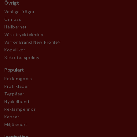
Övrigt
Vanliga frågor
Om oss
Hållbarhet
Våra trycktekniker
Varför Brand New Profile?
Köpvillkor
Sekretesspolicy
Populärt
Reklamgodis
Profilkläder
Tygpåsar
Nyckelband
Reklampennor
Kepsar
Miljösmart
Inspiration