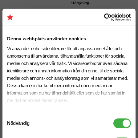
stängning
Antal från: 5 st
Antal från: 5 st
8 arbetsdagar
8 arbetsdagar
Återvunnet
Denna webbplats använder cookies
Vi använder enhetsidentifierare för att anpassa innehållet och
annonserna till användarna, tillhandahålla funktioner för sociala
medier och analysera vår trafik. Vi vidarebefordrar även sådana
identifierare och annan information från din enhet till de sociala
medier och annons- och analysföretag som vi samarbetar med.
Dessa kan i sin tur kombinera informationen med annan
information som du har tillhandahållit eller som de har samlat in
när du har använt deras tjänster.
Samtyckesval
Nödvändig
Kompaktparaply Oho 20"
Kompaktparaply Impact
AWARE™ 21"
fr. 66,25 kr inkl. moms