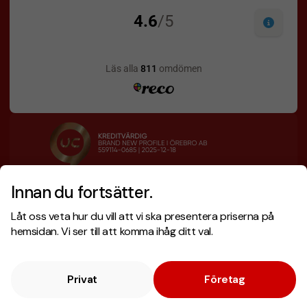
Innan du fortsätter.
Designskiss inom 1 h
Prisgaranti
Låt oss veta hur du vill att vi ska presentera priserna på
Fri offert
Snabb leverans
hemsidan. Vi ser till att komma ihåg ditt val.
Privat
Företag
Copyright © 2026 . Brand New Profile AB
E-handel
av Wombit.