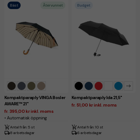
Bäst
Återvunnet
Budget
Kompaktparaply VINGA Bosler
Kompaktparaply Ida 21,5"
AWARE™ 21"
fr. 51,00 kr inkl. moms
fr. 395,00 kr inkl. moms
• Automatisk öppning
Antal från: 5 st
Antal från: 10 st
8 arbetsdagar
6 arbetsdagar