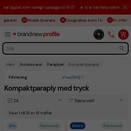
öppet som vanligt vardagar kl. 8–17.
☀️ Vi är här hela sommaren! Kundt
sgaranti
Snabb leverans
Designskiss inom 1 h
Fri offert
Hem
Accessoarer
Paraplyer
Kompaktparaply
Filtrering
Visa/Dölj
Kompaktparaply med tryck
24
Bästa träff
Visar 1 till 19 av 19 träffar
Bra
Återvunnet
Bättre
Återvunnet