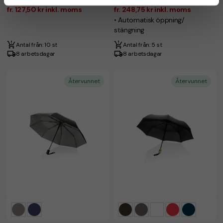
fr. 127,50 kr inkl. moms
fr. 248,75 kr inkl. moms
• Automatisk öppning/
stängning
Antal från: 10 st
Antal från: 5 st
8 arbetsdagar
8 arbetsdagar
Återvunnet
Återvunnet