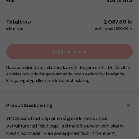
Pris
203,75 kr/st
Totalt
2 037,50 kr
10
st
inkl. moms
exkl. moms 1 630,00 kr
Lägg i varukorg
I kassan väljer du att slutföra köp eller begära offert. Du får alltid
en skiss och pris för godkännande innan ordern blir bindande.
Bifoga logotyp eller tryckfil vid utcheckning.
Produktbeskrivning
YP Classics Dad Cap är en lågprofils-keps i mjuk,
ostrukturerad “dad cap”-stil med 6 paneler och skärm
med 4 sömrader – en avslappnad favorit för event,