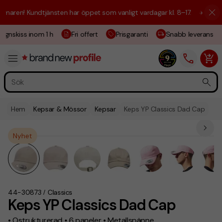
ren! Kundtjänsten har öppet som vanligt vardagar kl. 8–17.
☀️ Vi är hä
gnskiss inom 1 h
Fri offert
Prisgaranti
Snabb leverans
Hem
Kepsar & Mössor
Kepsar
Keps YP Classics Dad Cap
Nyhet
44-30873
Classics
/
Keps YP Classics Dad Cap
• Ostrukturerad • 6 paneler • Metallspänne