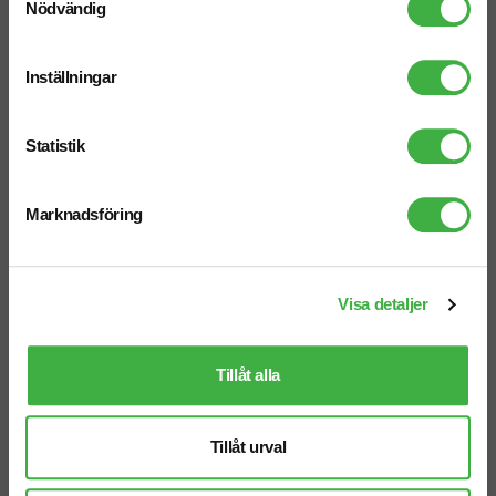
Nödvändig
Bomull • Metallspänne
• Ostrukturerad • 6 paneler •
Bomull • Metallspänne
Inställningar
Statistik
Marknadsföring
Visa detaljer
Tillåt alla
Keps FLEXFIT Delta
Keps YP Classics Premium
• Sportkeps • 6 paneler •
Flatpeak
Vattenavvisande • Sluten
• Flatpeak • 6 paneler •
Tillåt urval
baksida
Ullblandning • Plastspänne