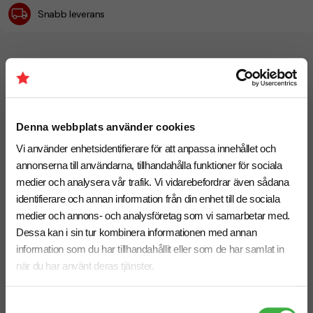
Snabb leverans
Relaterade produkter
Denna webbplats använder cookies
Vi använder enhetsidentifierare för att anpassa innehållet och
annonserna till användarna, tillhandahålla funktioner för sociala
medier och analysera vår trafik. Vi vidarebefordrar även sådana
identifierare och annan information från din enhet till de sociala
medier och annons- och analysföretag som vi samarbetar med.
Dessa kan i sin tur kombinera informationen med annan
information som du har tillhandahållit eller som de har samlat in
när du har använt deras tjänster.
Keps 4168 Dad-cap
Keps 3968 Dad-cap
Samtyckesval
• Ostrukturerad • 6 paneler •
Stentvättad