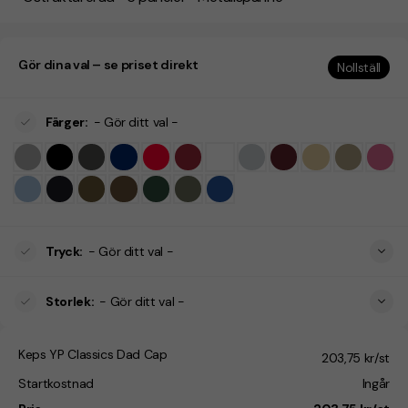
Gör dina val – se priset direkt
Nollställ
Färger
:
- Gör ditt val -
Tryck
:
- Gör ditt val -
Storlek
:
- Gör ditt val -
Keps YP Classics Dad Cap
203,75 kr/st
Startkostnad
Ingår