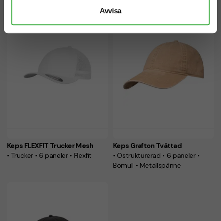
Avvisa
Keps FLEXFIT Trucker Mesh
Keps Grafton Tvättad
• Trucker • 6 paneler • Flexfit
• Ostrukturerad • 6 paneler •
Bomull • Metallspänne