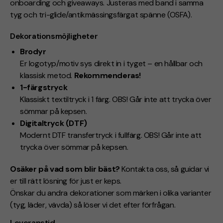
onboarding och giveaways. Justeras med band i samma
tyg och tri-glide/antikmässingsfärgat spänne (OSFA).
Dekorationsmöjligheter
Brodyr
Er logotyp/motiv sys direkt in i tyget – en hållbar och
klassisk metod.
Rekommenderas!
1-färgstryck
Klassiskt textiltryck i 1 färg.
OBS! Går inte att trycka över
sömmar på kepsen.
Digitaltryck (DTF)
Modernt DTF transfertryck i fullfärg.
OBS! Går inte att
trycka över sömmar på kepsen.
Osäker på vad som blir bäst?
Kontakta oss, så guidar vi
er till rätt lösning för just er keps.
Önskar du andra dekorationer som märken i olika varianter
(tyg, läder, vävda) så löser vi det efter förfrågan.
Leveranstid