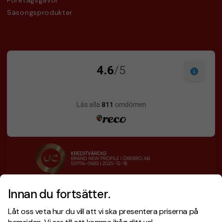
Företagsgåvor
Säsongsprodukter
Innan du fortsätter.
Designskiss inom 1 h
Prisgaranti
Låt oss veta hur du vill att vi ska presentera priserna på
Fri offert
Snabb leverans