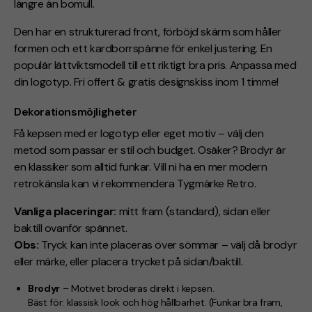
längre än bomull.
Den har en strukturerad front, förböjd skärm som håller
formen och ett kardborrspänne för enkel justering. En
populär lättviktsmodell till ett riktigt bra pris. Anpassa med
din logotyp. Fri offert & gratis designskiss inom 1 timme!
Dekorationsmöjligheter
Få kepsen med er logotyp eller eget motiv – välj den
metod som passar er stil och budget. Osäker? Brodyr är
en klassiker som alltid funkar. Vill ni ha en mer modern
retrokänsla kan vi rekommendera Tygmärke Retro.
Vanliga placeringar:
mitt fram (standard), sidan eller
baktill ovanför spännet.
Obs:
Tryck
kan inte placeras över sömmar – välj då brodyr
eller märke, eller placera trycket på sidan/baktill.
Brodyr
– Motivet broderas direkt i kepsen.
Bäst för:
klassisk look och hög hållbarhet.
(Funkar bra fram,