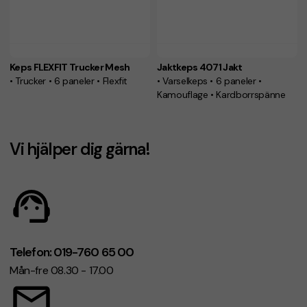
Keps FLEXFIT Trucker Mesh
Jaktkeps 4071 Jakt
• Trucker • 6 paneler • Flexfit
• Varselkeps • 6 paneler •
Kamouflage • Kardborrspänne
Vi hjälper dig gärna!
Telefon: 019-760 65 00
Mån-fre 08.30 - 17.00