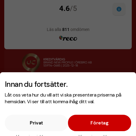
Innan du fortsätter.
Designskiss inom 1 h
Prisgaranti
Låt oss veta hur du vill att vi ska presentera priserna på
Fri offert
Snabb leverans
hemsidan. Vi ser till att komma ihåg ditt val.
Privat
Företag
Copyright © 2026 . Brand New Profile AB
E-handel
av Wombit.