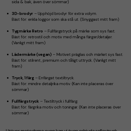
sida & bak, även över sömmar)
3D-brodyr
– Upphöjd brodyr för extra volym.
Bäst för:
enkla loggor som ska stå ut.
(Snyggast mitt fram)
Tygmärke Retro
– Fullfärgstryck på märke som sys fast.
Bäst för:
retrostil och motiv med många färger/detaljer.
(Vanligt mitt fram)
Lädermärke (vegan)
– Motivet präglas och märket sys fast.
Bäst för:
stilrent, premium och tåligt uttryck.
(Vanligt mitt
fram)
Tryck, 1 färg
– Enfärgat textiltryck.
Bäst för:
mindre detaljrika motiv.
(Kan inte placeras över
sömmar)
Fullfärgstryck
– Textiltryck i fullfärg.
Bäst för:
färgrika motiv och toningar.
(Kan inte placeras över
sömmar)
Utöver metoderna ovan kan vi även erbjuda reflextryck,