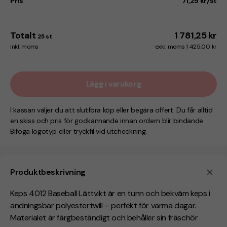
Pris
71,25 kr/st
Totalt
1 781,25 kr
25
st
inkl. moms
exkl. moms 1 425,00 kr
Lägg i varukorg
I kassan väljer du att slutföra köp eller begära offert. Du får alltid
en skiss och pris för godkännande innan ordern blir bindande.
Bifoga logotyp eller tryckfil vid utcheckning.
Produktbeskrivning
Keps 4012 Baseball Lättvikt är en tunn och bekväm keps i
andningsbar polyestertwill – perfekt för varma dagar.
Materialet är färgbeständigt och behåller sin fräschör