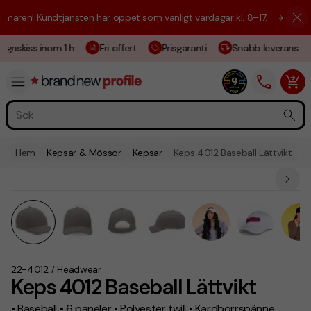
en! Kundtjänsten har öppet som vanligt vardagar kl. 8–17.
☀️ Vi är här
gnskiss inom 1 h
Fri offert
Prisgaranti
Snabb leverans
Hem
Kepsar & Mössor
Kepsar
Keps 4012 Baseball Lättvikt
22-4012
Headwear
/
Keps 4012 Baseball Lättvikt
• Baseball • 6 paneler • Polyester twill • Kardborrspänne