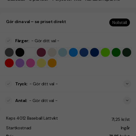
Gör dina val – se priset direkt
Nollställ
Färger
:
- Gör ditt val -
Tryck
:
- Gör ditt val -
Antal
:
- Gör ditt val -
Keps 4012 Baseball Lättvikt
71,25 kr/st
Startkostnad
Ingår