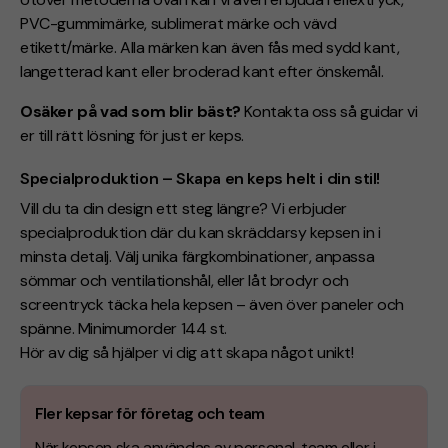
PVC-gummimärke, sublimerat märke och vävd
etikett/märke. Alla märken kan även fås med sydd kant,
langetterad kant eller broderad kant efter önskemål.
Osäker på vad som blir bäst?
Kontakta oss så guidar vi
er till rätt lösning för just er keps.
Specialproduktion – Skapa en keps helt i din stil!
Vill du ta din design ett steg längre? Vi erbjuder
specialproduktion där du kan skräddarsy kepsen in i
minsta detalj. Välj unika färgkombinationer, anpassa
sömmar och ventilationshål, eller låt brodyr och
screentryck täcka hela kepsen – även över paneler och
spänne. Minimumorder 144 st.
Hör av dig så hjälper vi dig att skapa något unikt!
Fler kepsar för företag och team
När kepsen ska användas av personal, team eller i