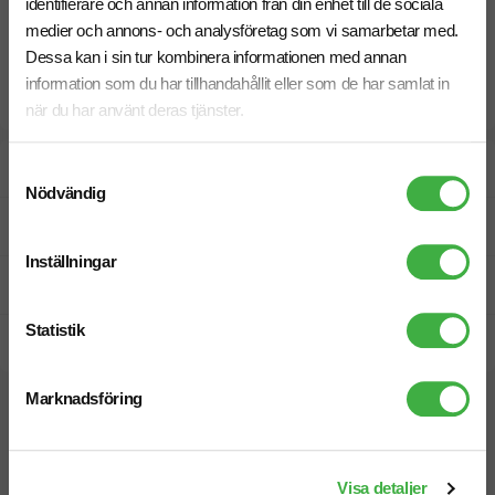
identifierare och annan information från din enhet till de sociala
medier och annons- och analysföretag som vi samarbetar med.
Dessa kan i sin tur kombinera informationen med annan
information som du har tillhandahållit eller som de har samlat in
när du har använt deras tjänster.
Designskiss inom 1 h
Samtyckesval
Nödvändig
Fri offert
Inställningar
Prisgaranti
Statistik
Snabb leverans
Marknadsföring
Relaterade produkter
Visa detaljer