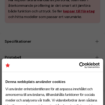
återkommande profilering är det smart att jämföra
både funktion och uttryck. Se fler
kepsar till företag
och hitta modeller som passar ert varumärke.
Specifikationer
Pristabell
Beräknad leveranstid:
17
2
arbetsdagar
Denna webbplats använder cookies
September
Snabbare leverans? Kontakta oss.
Vi använder enhetsidentifierare för att anpassa innehållet och
annonserna till användarna, tillhandahålla funktioner för sociala
medier och analysera vår trafik. Vi vidarebefordrar även sådana