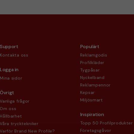
Support
Populärt
Kontakta oss
Reklamgodis
Profilkläder
Logga in
Tygpåsar
Nyckelband
Mina sidor
Reklampennor
Övrigt
Kepsar
Miljösmart
Vanliga frågor
Om oss
Inspiration
Hållbarhet
Topp 50 Profilprodukter
Våra trycktekniker
Företagsgåvor
Varför Brand New Profile?