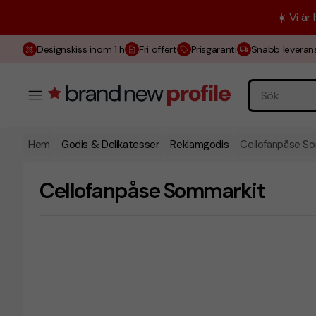
☀️ Vi är
Designskiss inom 1 h
Fri offert
Prisgaranti
Snabb leveran
Hem
Godis & Delikatesser
Reklamgodis
Cellofanpåse S
Cellofanpåse Sommarkit