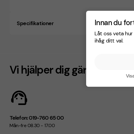
Innan du for
Specifikationer
Låt oss veta hur 
ihåg ditt val.
Vi hjälper dig gärna!
Visa
Telefon: 019-760 65 00
Mån-fre 08.30 - 17.00