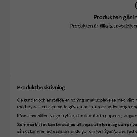
Produkten går in
Produkten är tillfälligt avpublic
Produktbeskrivning
Ge kunder och anställda en somrig smakupplevelse med vårt ly
med tryck – ett svalkande gåvokit att njuta av under soliga dag
Påsen innehåller: lyxiga tryfflar, chokladtäckta popcorn, vingum
Sommarkittet kan beställas till separata företag och pri
så skickar vi en adresslista när du gör din förfrågan/order. I adre