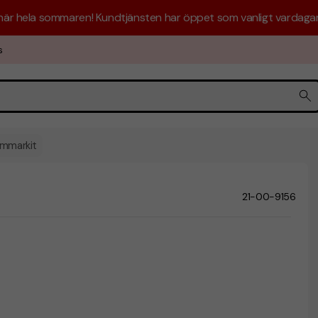
 här hela sommaren! Kundtjänsten har öppet som vanligt vardagar 
s
ommarkit
21-00-9156