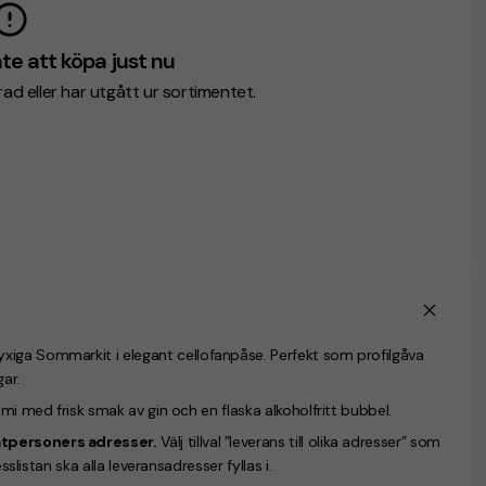
te att köpa just nu
erad eller har utgått ur sortimentet.
xiga Sommarkit i elegant cellofanpåse. Perfekt som profilgåva
ar.
mi med frisk smak av gin och en flaska alkoholfritt bubbel.
vatpersoners adresser.
Välj tillval ”leverans till olika adresser” som
sslistan ska alla leveransadresser fyllas i.