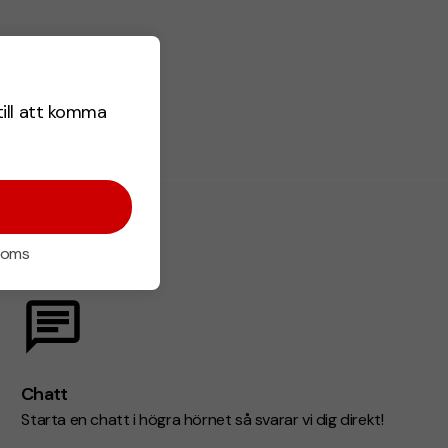
till att komma
 moms
Chatt
Starta en chatt i högra hörnet så svarar vi dig direkt!