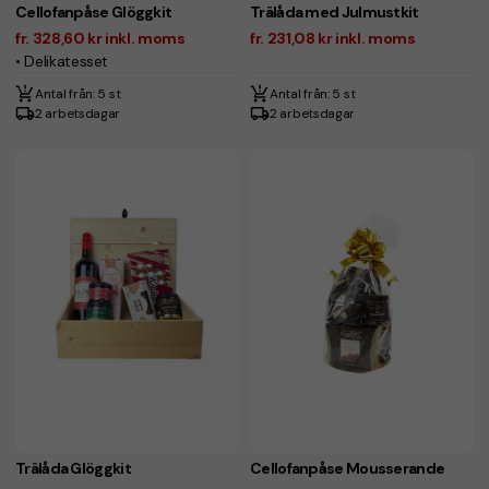
Cellofanpåse Glöggkit
Trälåda med Julmustkit
fr. 328,60 kr inkl. moms
fr. 231,08 kr inkl. moms
• Delikatesset
Antal från: 5 st
Antal från: 5 st
2 arbetsdagar
2 arbetsdagar
Trälåda Glöggkit
Cellofanpåse Mousserande