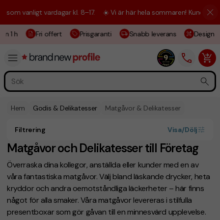
m vanligt vardagar kl. 8–17.
☀️ Vi är här hela sommaren! Kundtjänsten 
m 1 h
Fri offert
Prisgaranti
Snabb leverans
Designski
Hem
Godis & Delikatesser
Matgåvor & Delikatesser
Filtrering
Visa/Dölj
Matgåvor och Delikatesser till Företag
Överraska dina kollegor, anställda eller kunder med en av
våra fantastiska matgåvor. Välj bland läskande drycker, heta
kryddor och andra oemotståndliga läckerheter – här finns
något för alla smaker. Våra matgåvor levereras i stilfulla
presentboxar som gör gåvan till en minnesvärd upplevelse.