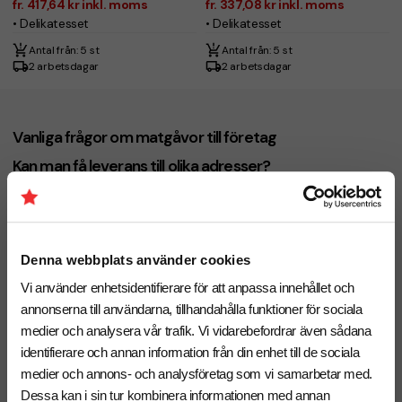
fr. 417,64 kr inkl. moms
fr. 337,08 kr inkl. moms
• Delikatesset
• Delikatesset
Antal från: 5 st
Antal från: 5 st
2 arbetsdagar
2 arbetsdagar
Vanliga frågor om matgåvor till företag
Kan man få leverans till olika adresser?
Ja det går utmärkt att leverera till flera olika adresser, både
hem- och företagsadresser.
Går det att skicka matgåvor till privatpersoner?
Denna webbplats använder cookies
Vi kan skicka leveranser av gåvor till privatpersoner om det
önskas. Detta är ett bra alternativ om en stor del av
Vi använder enhetsidentifierare för att anpassa innehållet och
personalen jobbar hemifrån eller inte kommer vara på plats
annonserna till användarna, tillhandahålla funktioner för sociala
där gåvorna delas ut.
medier och analysera vår trafik. Vi vidarebefordrar även sådana
Kan jag skicka med ett egendesignat hälsningskort
identifierare och annan information från din enhet till de sociala
medier och annons- och analysföretag som vi samarbetar med.
med gåvan?
Dessa kan i sin tur kombinera informationen med annan