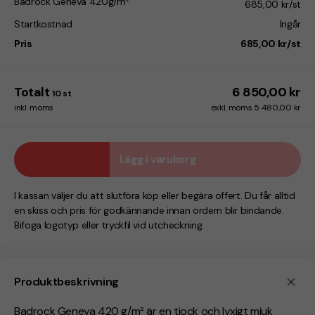
Badrock Geneva 420g/m²
685,00 kr/st
Startkostnad
Ingår
Pris
685,00 kr/st
Totalt
6 850,00 kr
10
st
inkl. moms
exkl. moms 5 480,00 kr
Lägg i varukorg
I kassan väljer du att slutföra köp eller begära offert. Du får alltid
en skiss och pris för godkännande innan ordern blir bindande.
Bifoga logotyp eller tryckfil vid utcheckning.
Produktbeskrivning
Badrock Geneva 420 g/m² är en tjock och lyxigt mjuk