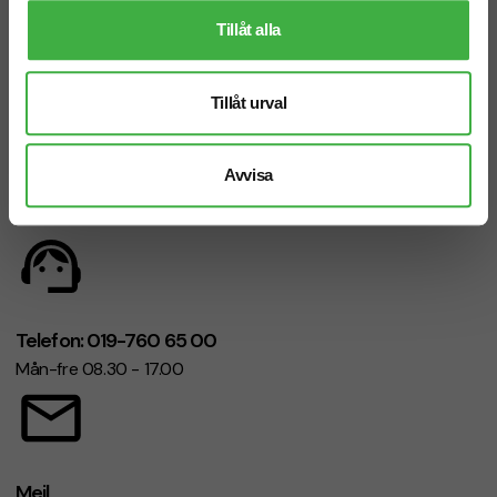
Tillåt alla
Badrock Como Velours
360g/m²
• 360 g/m² • 60°C • Unisex
Tillåt urval
Vi hjälper dig gärna!
Avvisa
Telefon: 019-760 65 00
Mån-fre 08.30 - 17.00
Mejl