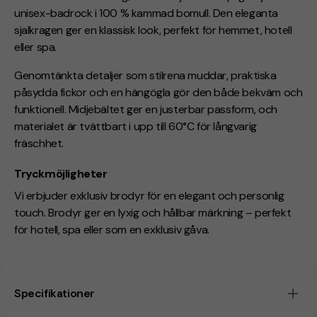
unisex-badrock i 100 % kammad bomull. Den eleganta
sjalkragen ger en klassisk look, perfekt för hemmet, hotell
eller spa.
Genomtänkta detaljer som stilrena muddar, praktiska
påsydda fickor och en hängögla gör den både bekväm och
funktionell. Midjebältet ger en justerbar passform, och
materialet är tvättbart i upp till 60°C för långvarig
fräschhet.
Tryckmöjligheter
Vi erbjuder exklusiv brodyr för en elegant och personlig
touch. Brodyr ger en lyxig och hållbar märkning – perfekt
för hotell, spa eller som en exklusiv gåva.
Specifikationer