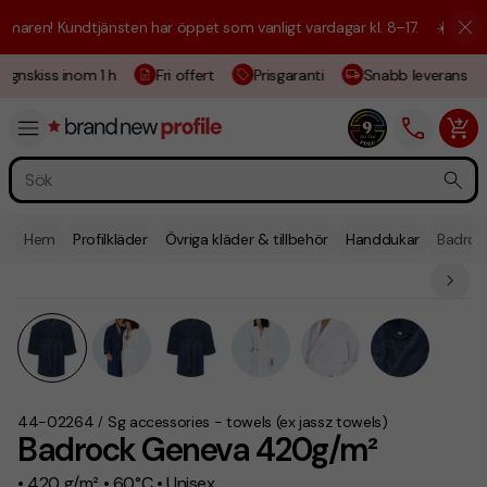
aren! Kundtjänsten har öppet som vanligt vardagar kl. 8–17.
☀️ Vi är h
ignskiss inom 1 h
Fri offert
Prisgaranti
Snabb leverans
Hem
Profilkläder
Övriga kläder & tillbehör
Handdukar
Badroc
44-02264
Sg accessories - towels (ex jassz towels)
/
Badrock Geneva 420g/m²
• 420 g/m² • 60°C • Unisex