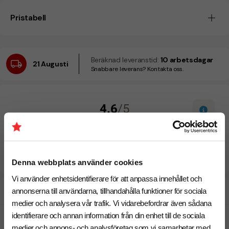
Pristabell
Beräknad leveranstid:
10 arbetsdagar
21 Augusti
Snabbare leverans? Kontakta oss.
Denna webbplats använder cookies
Vi använder enhetsidentifierare för att anpassa innehållet och
Designskiss inom 1 h
annonserna till användarna, tillhandahålla funktioner för sociala
medier och analysera vår trafik. Vi vidarebefordrar även sådana
identifierare och annan information från din enhet till de sociala
Fri offert
medier och annons- och analysföretag som vi samarbetar med.