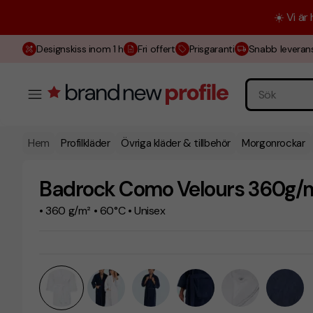
☀️ Vi är
Designskiss inom 1 h
Fri offert
Prisgaranti
Snabb leveran
Hem
Profilkläder
Övriga kläder & tillbehör
Morgonrockar
Badrock Como Velours 360g/
• 360 g/m² • 60°C • Unisex