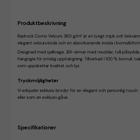
Produktbeskrivning
Badrock Como Velours 360 g/m² är en lyxigt mjuk och bekväm u
elegant velourutsida och en absorberande insida i bomullsfrott
Designad med sjalkrage, 3/4-ärmar med muddar, två påsydda fi
hängögla för smidig upphängning. Tillverkad i 100 % bomull, tvätt
som uppskattar kvalitet och lyx.
Tryckmöjligheter
Vi erbjuder exklusiv brodyr för en elegant och personlig touch. 
eller som en exklusiv gåva.
Specifikationer