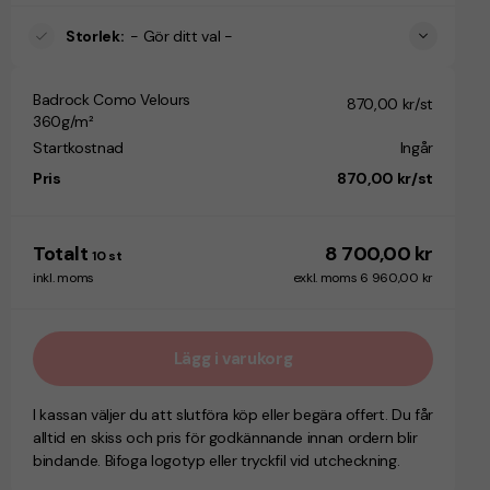
Storlek
:
- Gör ditt val -
Badrock Como Velours
870,00 kr/st
360g/m²
Startkostnad
Ingår
Pris
870,00 kr/st
Totalt
8 700,00 kr
10
st
inkl. moms
exkl. moms 6 960,00 kr
Lägg i varukorg
I kassan väljer du att slutföra köp eller begära offert. Du får
alltid en skiss och pris för godkännande innan ordern blir
bindande. Bifoga logotyp eller tryckfil vid utcheckning.