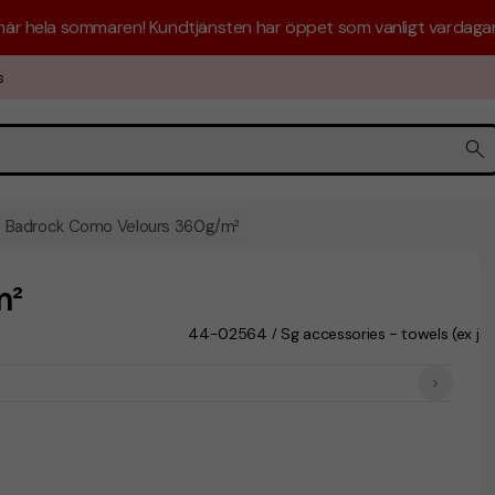
 här hela sommaren! Kundtjänsten har öppet som vanligt vardagar 
s
Badrock Como Velours 360g/m²
m²
44-02564
Sg accessories - towels (ex ja
/