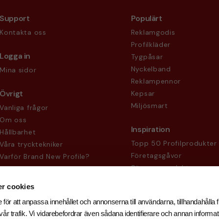
Support
Populärt
Kontakta oss
Reklamgodis
Profilkläder
Logga in
Tygpåsar
Nyckelband
Mina sidor
Reklampennor
Övrigt
Kepsar
Miljösmart
Vanliga frågor
Om oss
Inspiration
Hållbarhet
Topp 50 Profilprodukter
Våra trycktekniker
Företagsgåvor
Varför Brand New Profile?
Säsongsprodukter
Köpvillkor
Sekretesspolicy
r cookies
 för att anpassa innehållet och annonserna till användarna, tillhandahålla f
år trafik. Vi vidarebefordrar även sådana identifierare och annan informati