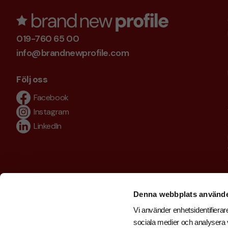
019-760 65 00
info@brandnewprofile.com
Följ oss
Facebook
Instagram
LinkedIn
Denna webbplats använde
Vi använder enhetsidentifierare
sociala medier och analysera v