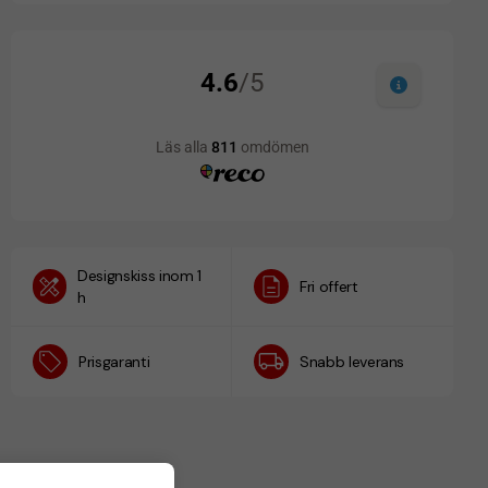
Designskiss inom 1
Fri offert
h
Prisgaranti
Snabb leverans