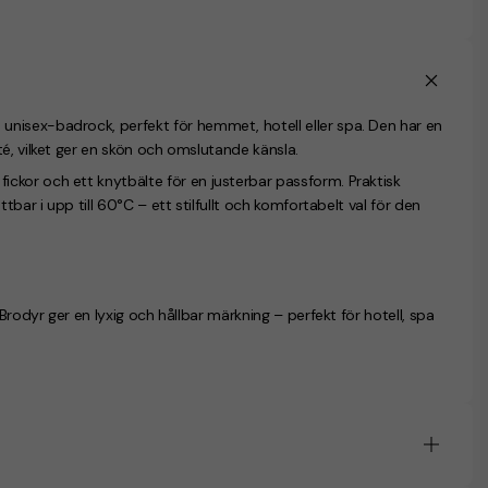
nisex-badrock, perfekt för hemmet, hotell eller spa. Den har en
é, vilket ger en skön och omslutande känsla.
ckor och ett knytbälte för en justerbar passform. Praktisk
bar i upp till 60°C – ett stilfullt och komfortabelt val för den
Brodyr ger en lyxig och hållbar märkning – perfekt för hotell, spa