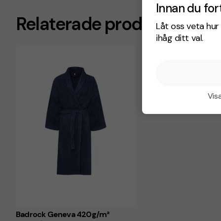
Innan du for
Relaterade produkter
Låt oss veta hur 
ihåg ditt val.
Visa
Badrock Geneva 420g/m²