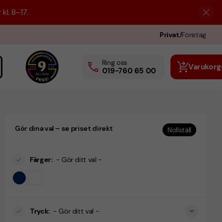
kl. 8–17.
Privat
/
Företag
Ring oss
Varukorg
019-760 65 00
Gör dina val – se priset direkt
Nollställ
ssz towels)
Färger
:
- Gör ditt val -
Tryck
:
- Gör ditt val -