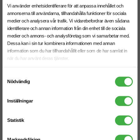
Miljösmart
Miljösmart
Vi använder enhetsidentifierare för att anpassa innehållet och
annonserna till användarna, tillhandahålla funktioner för sociala
medier och analysera vår trafik. Vi vidarebefordrar även sådana
identifierare och annan information från din enhet till de sociala
medier och annons- och analysföretag som vi samarbetar med.
Dessa kan i sin tur kombinera informationen med annan
information som du har tillhandahållit eller som de har samlat in
när du har använt deras tjänster.
Svart bläck
Blått bläck
Samtyckesval
Nödvändig
Penna Mezuri bläckfri
Duo-Penna Samambu
Inställningar
fr. 8,50 kr inkl. moms
fr. 6,00 kr inkl. moms
Antal från: 100 st
Antal från: 100 st
6 arbetsdagar
6 arbetsdagar
Statistik
Miljösmart
Miljösmart
Marknadsföring