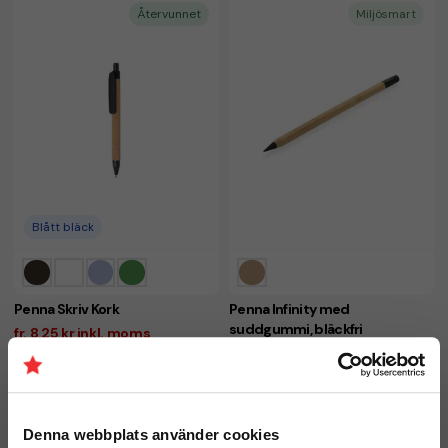
Återvunnet
Miljösmart
Blått bläck
Penna Skriv Kork
Penna Infinity med
suddgummi, bläckfri
fr. 8,25 kr inkl. moms
fr. 9,50 kr inkl. moms
Antal från: 100 st
Antal från: 100 st
8 arbetsdagar
8 arbetsdagar
Denna webbplats använder cookies