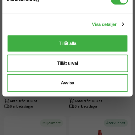
Visa detaljer
Tillåt alla
Svart bläck
Svart bläck
Tillåt urval
Avvisa
Penna Seniko bläckfri
Duo-Penna Samambu
fr. 6,00 kr inkl. moms
fr. 6,00 kr inkl. moms
Antal från: 100 st
Antal från: 100 st
6 arbetsdagar
6 arbetsdagar
Miljösmart
Återvunnet