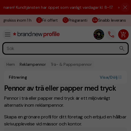
ren! Kundtjänsten har öppet som vanligt vardagar kl. 8–17.
☀️ Vi är hä
gnskiss inom 1 h
Fri offert
Prisgaranti
Snabb leverans
Hem
Reklampennor
Trä- & Papperspennor
Filtrering
Visa/Dölj
Pennor av trä eller papper med tryck
Pennor i trä eller papper med tryck är ett miljövänligt
alternativ inom reklampennor.
Skapa en grönare profil för ditt företag och erbjud en hållbar
skrivupplevelse vid mässor och kontor.