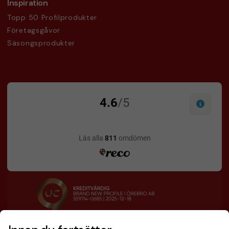
Inspiration
Topp 50 Profilprodukter
Företagsgåvor
Säsongsprodukter