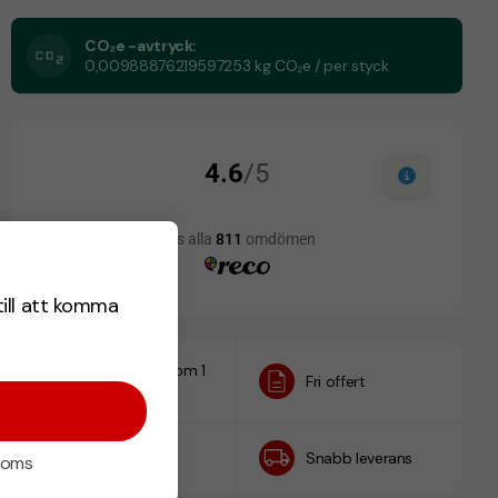
CO₂e -avtryck:
0,00988876219597253 kg CO₂e / per styck
till att komma
Designskiss inom 1
Fri offert
h
Prisgaranti
Snabb leverans
 moms