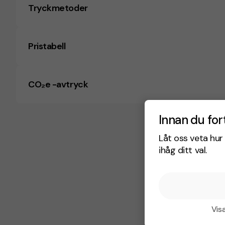
Tryckmetoder
Pristabell
CO₂e -avtryck
Innan du for
Låt oss veta hur 
ihåg ditt val.
Visa