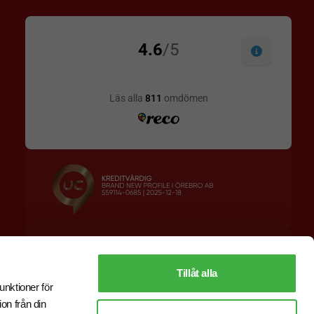
Designskiss inom 1 h
Prisgaranti
Fri offert
Snabb leverans
Tillåt alla
unktioner för
on från din