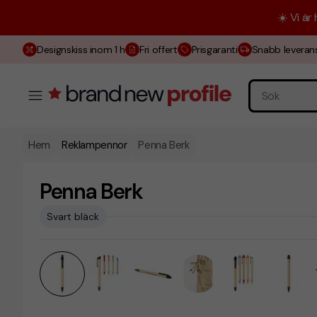
☀️ Vi är
Designskiss inom 1 h
Fri offert
Prisgaranti
Snabb leveran
Hem
Reklampennor
Penna Berk
Penna Berk
Svart bläck