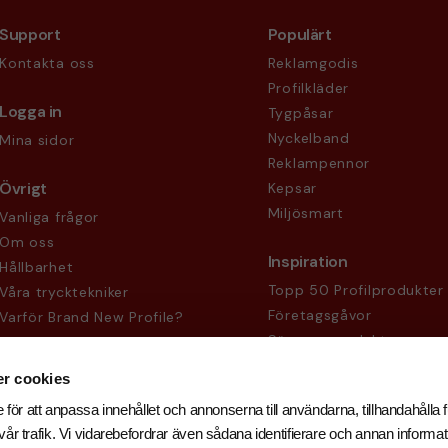
Support
Populärt
Kontakta oss
Reklamgodis
Profilkläder
Logga in
Tygpåsar
Nyckelband
Mina sidor
Reklampennor
Övrigt
Kepsar
Miljösmart
Vanliga frågor
Om oss
Inspiration
Hållbarhet
Topp 50 Profilprodukter
Våra trycktekniker
Företagsgåvor
Varför Brand New Profile?
Säsongsprodukter
Köpvillkor
Sekretesspolicy
r cookies
 för att anpassa innehållet och annonserna till användarna, tillhandahålla f
år trafik. Vi vidarebefordrar även sådana identifierare och annan informati