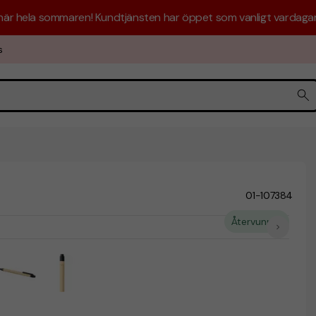
 här hela sommaren! Kundtjänsten har öppet som vanligt vardagar 
s
01-107384
Återvunnet