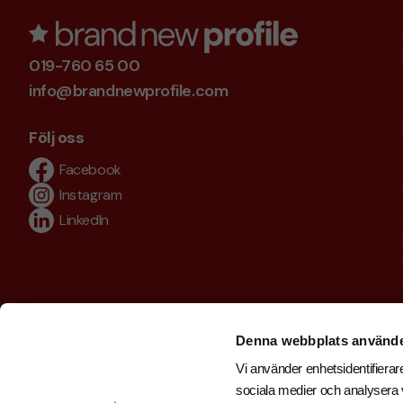
019-760 65 00
info@brandnewprofile.com
Följ oss
Facebook
Instagram
LinkedIn
Denna webbplats använde
Vi använder enhetsidentifierare
sociala medier och analysera v