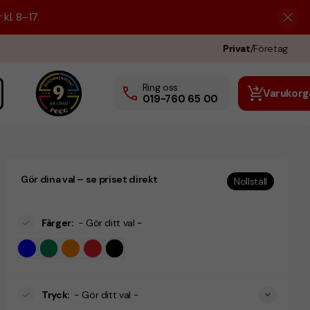
kl. 8–17.
Privat
/
Företag
Ring oss
Varukorg
019-760 65 00
Gör dina val – se priset direkt
Nollställ
Färger
:
- Gör ditt val -
Tryck
:
- Gör ditt val -