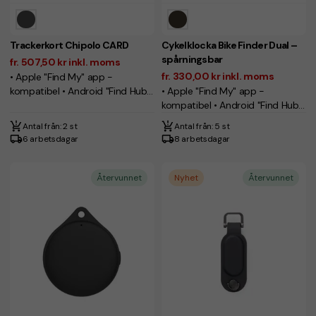
Trackerkort Chipolo CARD
Cykelklocka Bike Finder Dual –
spårningsbar
fr. 507,50 kr inkl. moms
fr. 330,00 kr inkl. moms
• Apple "Find My" app -
kompatibel • Android "Find Hub"
• Apple "Find My" app -
app - kompatibel
kompatibel • Android "Find Hub"
app - kompatibel
Antal från: 2 st
Antal från: 5 st
6 arbetsdagar
8 arbetsdagar
Återvunnet
Nyhet
Återvunnet