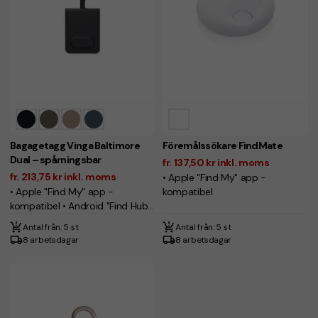
Bagagetagg Vinga Baltimore
Föremålssökare FindMate
Dual – spårningsbar
fr. 137,50 kr inkl. moms
fr. 213,75 kr inkl. moms
• Apple "Find My" app -
• Apple "Find My" app -
kompatibel
kompatibel • Android "Find Hub"
app - kompatibel
Antal från: 5 st
Antal från: 5 st
8 arbetsdagar
8 arbetsdagar