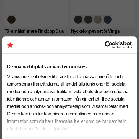
Föremålsfinnare Findpop Dual
Nyckelorganisatör Vinga
Baltimore Dual – spårningsbar
fr. 151,25 kr inkl. moms
fr. 226,25 kr inkl. moms
• Apple "Find My" app -
kompatibel • Android "Find Hub"
• Apple "Find My" app -
app - kompatibel
kompatibel • Android "Find Hub"
app - kompatibel
Denna webbplats använder cookies
Antal från: 5 st
Antal från: 5 st
8 arbetsdagar
8 arbetsdagar
Vi använder enhetsidentifierare för att anpassa innehållet och
annonserna till användarna, tillhandahålla funktioner för sociala
Nyhet
Återvunnet
Nyhet
Återvunnet
medier och analysera vår trafik. Vi vidarebefordrar även sådana
identifierare och annan information från din enhet till de sociala
medier och annons- och analysföretag som vi samarbetar med.
Dessa kan i sin tur kombinera informationen med annan
information som du har tillhandahållit eller som de har samlat in
när du har använt deras tjänster.