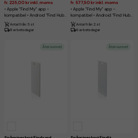
fr. 225,00 kr inkl. moms
fr. 577,50 kr inkl. moms
• Apple "Find My" app -
• Apple "Find My" app -
kompatibel • Android "Find Hub"
kompatibel • Android "Find Hub"
app - kompatibel
app - kompatibel
Antal från: 5 st
Antal från: 2 st
8 arbetsdagar
6 arbetsdagar
Återvunnet
Återvunnet
Spårningskort Findcard
Spårningskort Findit