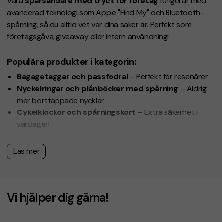
Våra
spårsändare med tryck för företag
fungerar med
avancerad teknologi som Apple "Find My" och Bluetooth-
spårning, så du alltid vet var dina saker är. Perfekt som
företagsgåva, giveaway eller intern användning!
Populära produkter i kategorin:
Bagagetaggar och passfodral
– Perfekt för resenärer
Nyckelringar och plånböcker med spårning
– Aldrig
mer borttappade nycklar
Cykelklockor och spårningskort
– Extra säkerhet i
vardagen
Beställ GPS tracker med tryck idag!
Vi erbjuder
snabb
Läs mer
leverans, gratis designskiss inom 1 timme och fri
offert
. Skapa en profilprodukt som både är praktisk och
uppskattad!
Vi hjälper dig gärna!