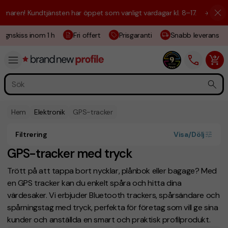
n! Kundtjänsten har öppet som vanligt vardagar kl. 8–17.
☀️ Vi är här 
nskiss inom 1 h
Fri offert
Prisgaranti
Snabb leverans
Hem
Elektronik
GPS-tracker
Filtrering
Visa/Dölj
GPS-tracker med tryck
Trött på att tappa bort nycklar, plånbok eller bagage? Med
en GPS tracker kan du enkelt spåra och hitta dina
värdesaker. Vi erbjuder Bluetooth trackers, spårsändare och
spårningstag med tryck, perfekta för företag som vill ge sina
kunder och anställda en smart och praktisk profilprodukt.