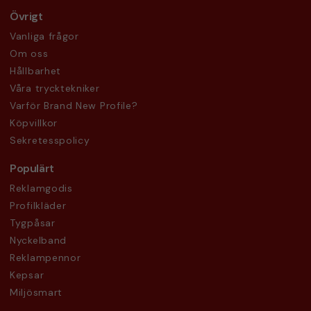
Övrigt
Vanliga frågor
Om oss
Hållbarhet
Våra trycktekniker
Varför Brand New Profile?
Köpvillkor
Sekretesspolicy
Populärt
Reklamgodis
Profilkläder
Tygpåsar
Nyckelband
Reklampennor
Kepsar
Miljösmart