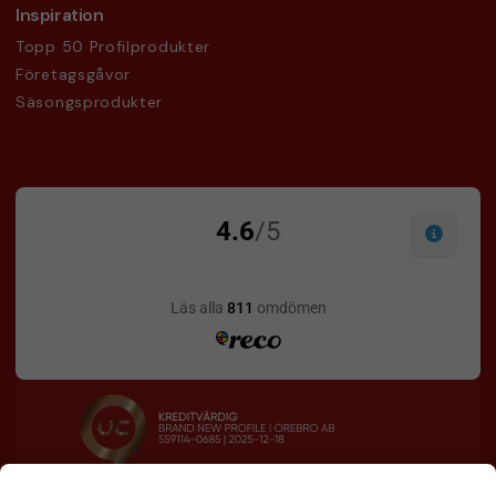
Inspiration
Topp 50 Profilprodukter
Företagsgåvor
Säsongsprodukter