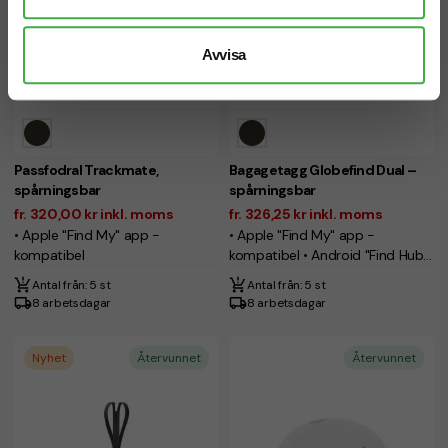
Avvisa
Passfodral Trackmate,
Bagagetagg Globefind Dual –
spårningsbar
spårningsbar
fr. 320,00 kr inkl. moms
fr. 326,25 kr inkl. moms
• Apple "Find My" app -
• Apple "Find My" app -
kompatibel
kompatibel • Android "Find Hub"
app - kompatibel
Antal från: 5 st
Antal från: 5 st
8 arbetsdagar
8 arbetsdagar
Nyhet
Återvunnet
Återvunnet