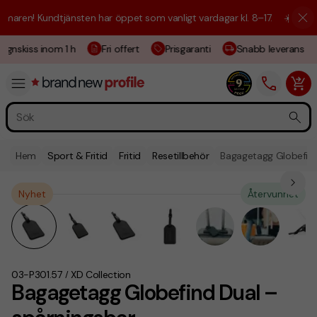
ren! Kundtjänsten har öppet som vanligt vardagar kl. 8–17.
☀️ Vi är hä
gnskiss inom 1 h
Fri offert
Prisgaranti
Snabb leverans
Hem
Sport & Fritid
Fritid
Resetillbehör
Bagagetagg Globefind
Nyhet
Återvunnet
03-P301.57
XD Collection
/
Bagagetagg Globefind Dual –