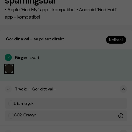
spårningsbar
• Apple "Find My" app - kompatibel • Android "Find Hub"
app - kompatibel
Gör dina val – se priset direkt
Nollställ
Färger
:
svart
Tryck
:
- Gör ditt val -
Utan tryck
C02 Gravyr