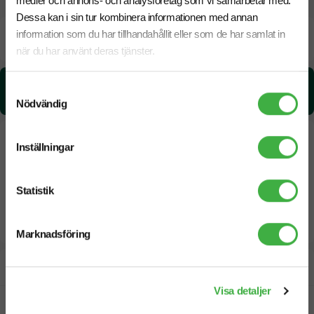
medier och annons- och analysföretag som vi samarbetar med.
Dessa kan i sin tur kombinera informationen med annan
Beräknad leveranstid:
8 arbetsdagar
information som du har tillhandahållit eller som de har samlat in
19 Augusti
Snabbare leverans? Kontakta oss.
när du har använt deras tjänster.
CO₂e -avtryck:
Samtyckesval
0.54 kg CO₂e / per styck
Nödvändig
Inställningar
Statistik
Marknadsföring
Designskiss inom 1 h
Visa detaljer
Fri offert