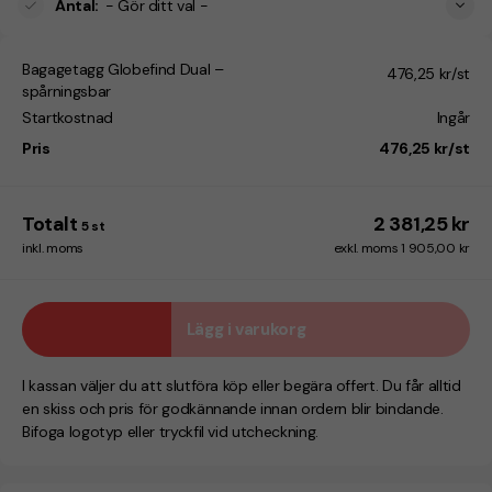
Antal
:
- Gör ditt val -
Bagagetagg Globefind Dual –
476,25 kr/st
spårningsbar
Startkostnad
Ingår
Pris
476,25 kr/st
Totalt
2 381,25 kr
5
st
inkl. moms
exkl. moms 1 905,00 kr
Lägg i varukorg
I kassan väljer du att slutföra köp eller begära offert. Du får alltid
en skiss och pris för godkännande innan ordern blir bindande.
Bifoga logotyp eller tryckfil vid utcheckning.