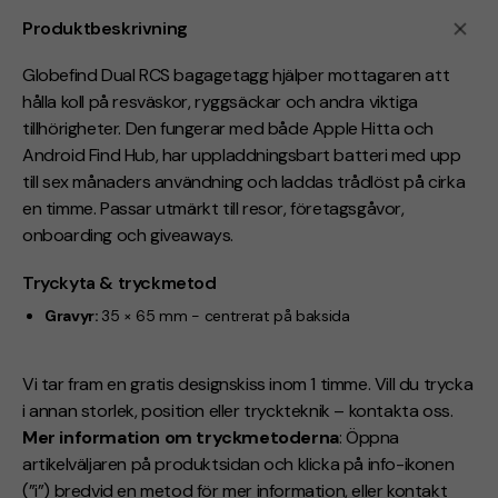
Produktbeskrivning
Globefind Dual RCS bagagetagg hjälper mottagaren att
hålla koll på resväskor, ryggsäckar och andra viktiga
tillhörigheter. Den fungerar med både Apple Hitta och
Android Find Hub, har uppladdningsbart batteri med upp
till sex månaders användning och laddas trådlöst på cirka
en timme. Passar utmärkt till resor, företagsgåvor,
onboarding och giveaways.
Tryckyta & tryckmetod
Gravyr:
35 × 65 mm - centrerat på baksida
Vi tar fram en gratis designskiss inom 1 timme. Vill du trycka
i annan storlek, position eller tryckteknik – kontakta oss.
Mer information om tryckmetoderna
: Öppna
artikelväljaren på produktsidan och klicka på info-ikonen
(”i”) bredvid en metod för mer information, eller kontakt