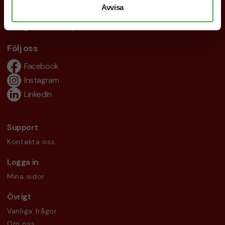
Avvisa
019-760 65 00
info@brandnewprofile.com
Följ oss
Facebook
Instagram
LinkedIn
Support
Kontakta oss
Logga in
Mina sidor
Övrigt
Vanliga frågor
Om oss