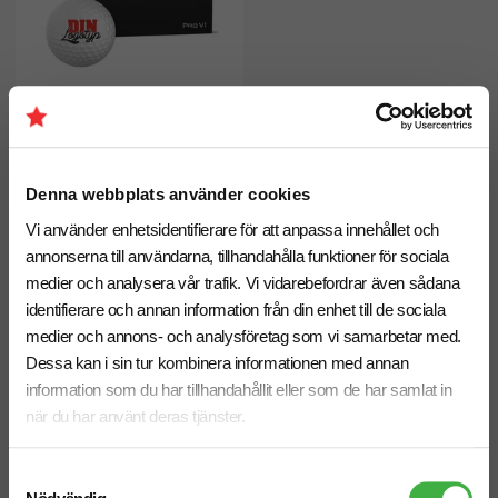
Denna webbplats använder cookies
Golfboll Titleist Pro V1
Vi använder enhetsidentifierare för att anpassa innehållet och
fr. 712,50 kr inkl. moms
annonserna till användarna, tillhandahålla funktioner för sociala
Antal från: 12 dussin
medier och analysera vår trafik. Vi vidarebefordrar även sådana
15 arbetsdagar
identifierare och annan information från din enhet till de sociala
medier och annons- och analysföretag som vi samarbetar med.
Vi hjälper dig gärna!
Dessa kan i sin tur kombinera informationen med annan
information som du har tillhandahållit eller som de har samlat in
när du har använt deras tjänster.
Samtyckesval