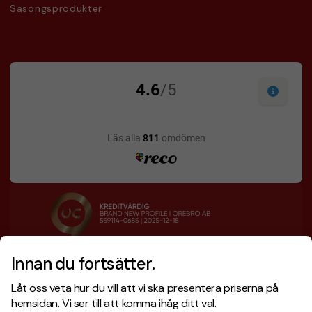
Säsongsprodukter
Innan du fortsätter.
Designskiss inom 1 h
Prisgaranti
Låt oss veta hur du vill att vi ska presentera priserna på
Fri offert
Snabb leverans
hemsidan. Vi ser till att komma ihåg ditt val.