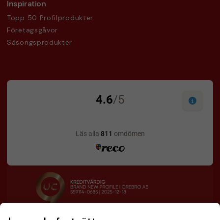
Inspiration
Topp 50 Profilprodukter
Företagsgåvor
Säsongsprodukter