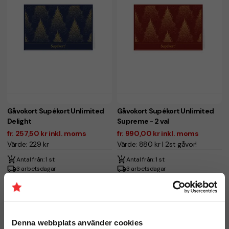
Gåvokort Supékort Unlimited
Gåvokort Supékort Unlimited
Delight
Supreme - 2 val
fr. 257,50 kr inkl. moms
fr. 990,00 kr inkl. moms
Värde: 229 kr
Värde: 880 kr | 2st gåvor!
Antal från: 1 st
Antal från: 1 st
3 arbetsdagar
3 arbetsdagar
Vi hjälper dig gärna!
Denna webbplats använder cookies