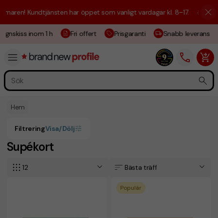
maren! Kundtjänsten har öppet som vanligt vardagar kl. 8–17.
☀️ Vi är 
ignskiss inom 1 h
Fri offert
Prisgaranti
Snabb leverans
Hem
Filtrering
Visa/Dölj
Supékort
12
Bästa träff
Populär