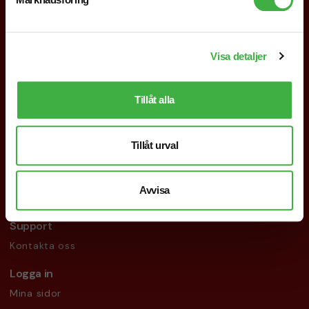
Visa detaljer
019-760 65 00
info@brandnewprofile.com
Tillåt alla
Följ oss
Facebook
Tillåt urval
Instagram
LinkedIn
Avvisa
Support
Kontakta oss
Logga in
Mina sidor