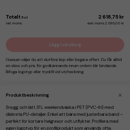
Totalt
2 618,75 kr
5
st
inkl. moms
exkl. moms 2 095,00 kr
Lägg i varukorg
I kassan väljer du att slutföra köp eller begära offert. Du får alltid
en skiss och pris för godkännande innan ordern blir bindande.
Bifoga logotyp eller tryckfil vid utcheckning.
Produktbeskrivning
Snygg och lätt 31 L weekendväska i PET (PVC-fri) med
diskreta PU-detaljer. Enkel att bära med justerbara band –
perfekt för kortare helgresor och utflykter. Profilera med
egen logotyp för en profilprodukt som används ofta.