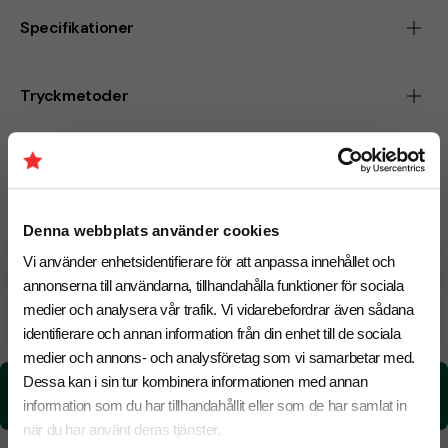
Specifikationer
Tryckmetoder
Pristabell
CO₂e -avtryck
Denna webbplats använder cookies
Vi använder enhetsidentifierare för att anpassa innehållet och
annonserna till användarna, tillhandahålla funktioner för sociala
medier och analysera vår trafik. Vi vidarebefordrar även sådana
Beräknad leveranstid:
8 arbetsdagar
19 Augusti
Snabbare leverans? Kontakta oss.
identifierare och annan information från din enhet till de sociala
medier och annons- och analysföretag som vi samarbetar med.
Dessa kan i sin tur kombinera informationen med annan
CO₂e -avtryck:
5.65 kg CO₂e / per styck
information som du har tillhandahållit eller som de har samlat in
när du har använt deras tjänster.