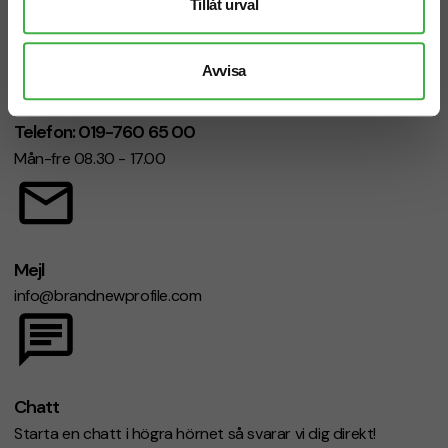
Tillåt urval
Avvisa
Telefon: 019-760 65 00
Mån-fre 08.30 - 17.00
Mejl
info@brandnewprofile.com
Chatt
Starta en chatt i högra hörnet så svarar vi dig direkt!