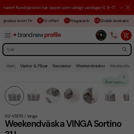
aren! Kundtjänsten har öppet som vanligt vardagar kl. 8–17.
☀️ Vi är h
ignskiss inom 1 h
Fri offert
Prisgaranti
Snabb leverans
Hem
Väskor & Påsar
Resväskor
Weekendväskor
Weekendväsk
Återvunnet
03-V5170
Vinga
/
Weekendväska VINGA Sortino