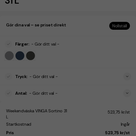
31 L
Gör dina val – se priset direkt
Nollställ
Färger
:
- Gör ditt val -
Tryck
:
- Gör ditt val -
Antal
:
- Gör ditt val -
Weekendväska VINGA Sortino 31
523,75 kr/st
L
Startkostnad
Ingår
Pris
523,75 kr/st