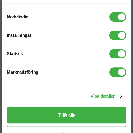
Samtyckesval
Nödvändig
Inställningar
Statistik
Designskiss inom 1 h
Marknadsföring
Fri offert
Prisgaranti
Visa detaljer
Snabb leverans
Tillåt alla
Vi hjälper dig gärna!