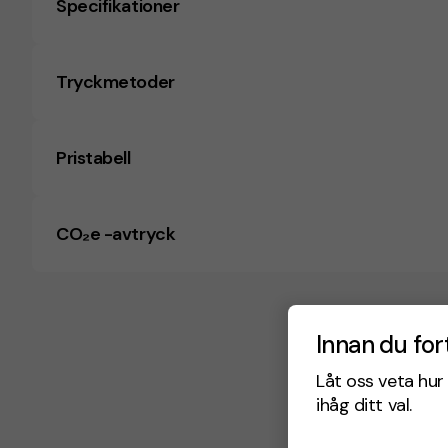
Specifikationer
Tryckmetoder
Pristabell
CO₂e -avtryck
Innan du for
Låt oss veta hur 
ihåg ditt val.