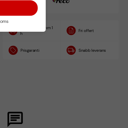
 moms
Designskiss inom 1
Fri offert
h
Prisgaranti
Snabb leverans