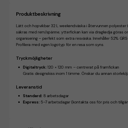
Produktbeskrivning
Lätt och hopvikbar 32 L weekendväska i återvunnen polyester (
säkras med rem/spänne; ytterfickan kan via dragkedja göras om 
organisering – perfekt som extra resväska. Innehåller 52% GRS-
Profilera med egen logotyp för en resa som syns.
Tryckmöjligheter
Digitaltryck:
120 × 120 mm – centrerat på framfickan
Gratis designskiss inom 1 timme. Önskar du annan storlek/
Leveranstid
Standard:
8 arbetsdagar
Express:
5–7 arbetsdagar (kontakta oss för pris och tillgän