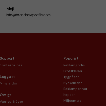
Mejl
info@brandnewprofile.com
Support
Populärt
Kontakta oss
Reklamgodis
Profilkläder
Logga in
Tygpåsar
Nyckelband
Mina sidor
Reklampennor
Övrigt
Kepsar
Miljösmart
Vanliga frågor