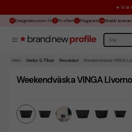
☀️ Vi är
Designskiss inom 1 h
Fri offert
Prisgaranti
Snabb leveran
Hem
Väskor & Påsar
Resväskor
Weekendväska VINGA Liv
Weekendväska VINGA Livorno 