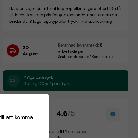
I kassan väljer du att slutföra köp eller begära offert. Du får
alltid en skiss och pris för godkännande innan ordern blir
bindande. Bifoga logotyp eller tryckfil vid utcheckning.
Beräknad leveranstid:
8
20
arbetsdagar
Augusti
Snabbare leverans? Kontakta oss.
CO₂e -avtryck:
3.53 kg CO₂e / per styck
till att komma