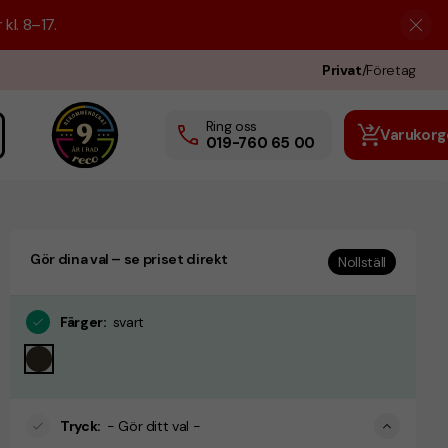
kl. 8–17.
Privat
/
Företag
Ring oss
Varukorg
019-760 65 00
Gör dina val – se priset direkt
Nollställ
Färger
:
svart
Tryck
:
- Gör ditt val -