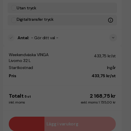
Utan tryck
Digitaltransfer tryck
Antal
:
- Gör ditt val -
Weekendväska VINGA
433,75 kr/st
Livorno 32 L
Startkostnad
Ingår
Pris
433,75 kr/st
Totalt
2 168,75 kr
5
st
inkl. moms
exkl. moms 1 735,00 kr
Lägg i varukorg