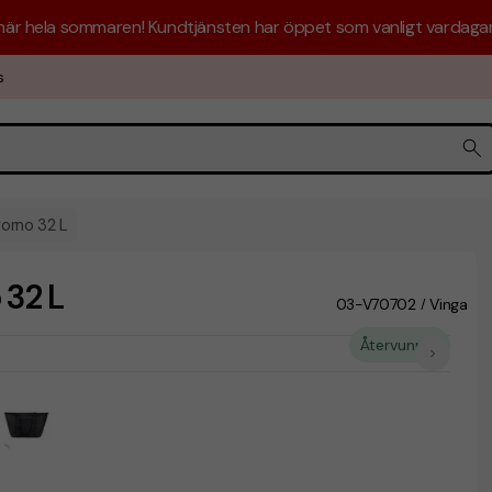
 här hela sommaren! Kundtjänsten har öppet som vanligt vardagar 
s
orno 32 L
32 L
03-V70702
Vinga
/
Återvunnet