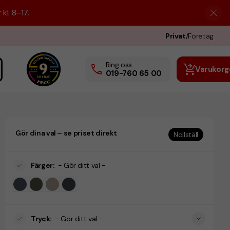
kl. 8–17.
Privat
/
Företag
Ring oss
Varukorg
019-760 65 00
Gör dina val – se priset direkt
Nollställ
Färger
:
- Gör ditt val -
Tryck
:
- Gör ditt val -