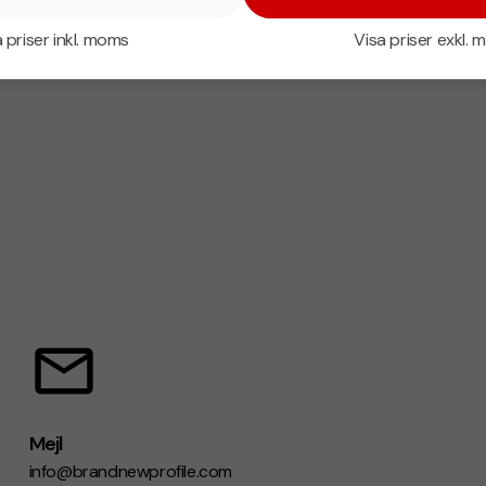
 priser inkl. moms
Visa priser exkl.
Mejl
info@brandnewprofile.com