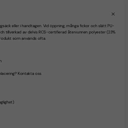
säck eller i handtagen. Vid öppning, många fickor och slätt PU-
och tillverkad av delvis RCS-certifierad återvunnen polyester (23%
lprodukt som används ofta.
n
placering? Kontakta oss.
glighet)