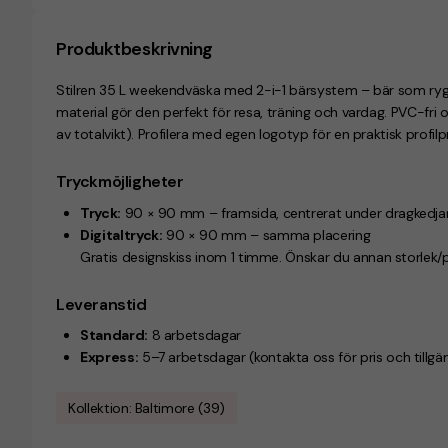
Produktbeskrivning
Stilren 35 L weekendväska med 2-i-1 bärsystem – bär som rygg
material gör den perfekt för resa, träning och vardag. PVC-fri 
av totalvikt). Profilera med egen logotyp för en praktisk profi
Tryckmöjligheter
Tryck:
90 × 90 mm – framsida, centrerat under dragkedja
Digitaltryck:
90 × 90 mm – samma placering
Gratis designskiss inom 1 timme. Önskar du annan storlek/
Leveranstid
Standard:
8 arbetsdagar
Express:
5–7 arbetsdagar (kontakta oss för pris och tillgän
Kollektion: Baltimore (39)