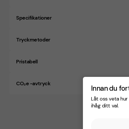
Specifikationer
Tryckmetoder
Pristabell
CO₂e -avtryck
Innan du for
Låt oss veta hur 
ihåg ditt val.