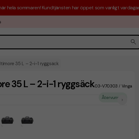
 här hela sommaren! Kundtjänsten har öppet som vanligt vardagar 
s
imore 35 L – 2-i-1 ryggsäck
 35 L – 2-i-1 ryggsäck
03-V70303
Vinga
/
Återvunnet