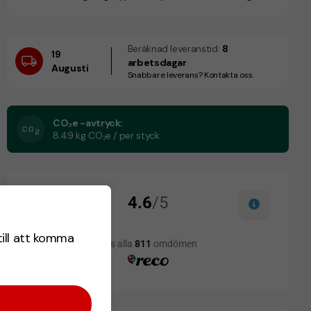
Beräknad leveranstid:
8
19
arbetsdagar
Augusti
Snabbare leverans? Kontakta oss.
CO₂e -avtryck:
8.49 kg CO₂e / per styck
till att komma