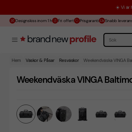
☀️ Vi är
Designskiss inom 1 h
Fri offert
Prisgaranti
Snabb leveran
Hem
Väskor & Påsar
Resväskor
Weekendväska VINGA Balt
Weekendväska VINGA Baltimore