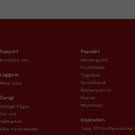
Support
Populärt
Kontakta oss
Reklamgodis
Profilkläder
Logga in
Tygpåsar
Nyckelband
Mina sidor
Reklampennor
Övrigt
Kepsar
Miljösmart
Vanliga frågor
Om oss
Inspiration
Hållbarhet
Topp 50 Profilprodukter
Våra trycktekniker