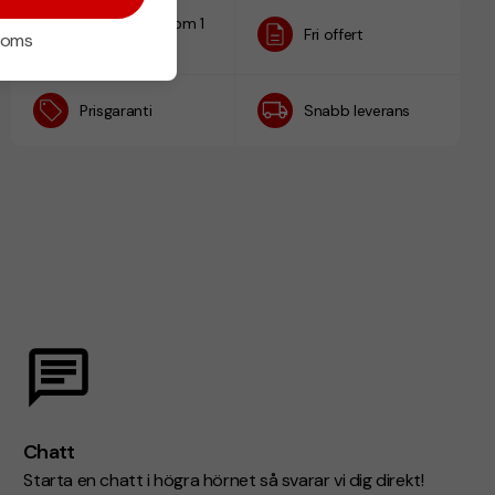
Designskiss inom 1
Fri offert
 moms
h
Prisgaranti
Snabb leverans
Chatt
Starta en chatt i högra hörnet så svarar vi dig direkt!