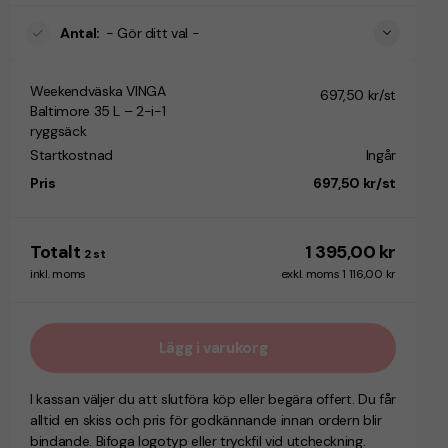
Antal
:
- Gör ditt val -
Weekendväska VINGA
697,50 kr/st
Baltimore 35 L – 2-i-1
ryggsäck
Startkostnad
Ingår
Pris
697,50 kr/st
Totalt
1 395,00 kr
2
st
inkl. moms
exkl. moms 1 116,00 kr
Lägg i varukorg
I kassan väljer du att slutföra köp eller begära offert. Du får
alltid en skiss och pris för godkännande innan ordern blir
bindande. Bifoga logotyp eller tryckfil vid utcheckning.