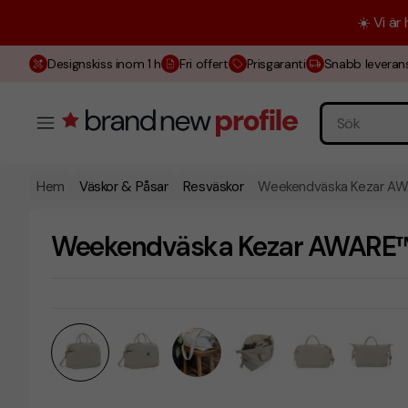
☀️ Vi är
Designskiss inom 1 h
Fri offert
Prisgaranti
Snabb leveran
Hem
Väskor & Påsar
Resväskor
Weekendväska Kezar A
Weekendväska Kezar AWARE™