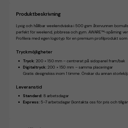
Produktbeskrivning
Lyxig och hållbar weekendväska i 500 gsm återvunnen bomullsc
perfekt för weekend, jobbresa och gym. AWARE™-spårning verif
Profilera med egen logotyp för en premium profilprodukt som
Tryckmöjligheter
Tryck:
200 × 150 mm – centrerat på sidopanel fram/bak
Digitaltryck:
200 × 150 mm – samma placeringar
Gratis designskiss inom 1 timme. Önskar du annan storlek/
Leveranstid
Standard:
8 arbetsdagar
Express:
5–7 arbetsdagar (kontakta oss för pris och tillgän