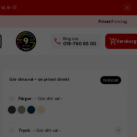
kl. 8–17.
Privat
/
Företag
Ring oss
Varukorg
019-760 65 00
Gör dina val – se priset direkt
Nollställ
Färger
:
- Gör ditt val -
Tryck
:
- Gör ditt val -