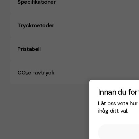
Specifikationer
Tryckmetoder
Pristabell
CO₂e -avtryck
Innan du for
Låt oss veta hur 
ihåg ditt val.