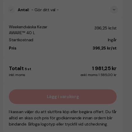
Antal
:
- Gör ditt val -
Weekendväska Kezar
396,25 kr/st
AWARE™ 40 L
Startkostnad
Ingår
Pris
396,25 kr/st
Totalt
1 981,25 kr
5
st
inkl. moms
exkl. moms 1 585,00 kr
Lägg i varukorg
I kassan väljer du att slutföra köp eller begära offert. Du får
alltid en skiss och pris för godkännande innan ordern blir
bindande. Bifoga logotyp eller tryckfil vid utcheckning.