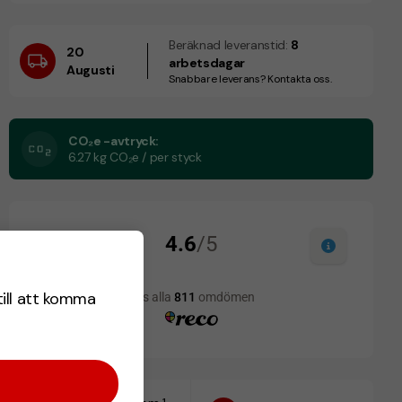
Beräknad leveranstid:
8
20
arbetsdagar
Augusti
Snabbare leverans? Kontakta oss.
CO₂e -avtryck:
6.27 kg CO₂e / per styck
till att komma