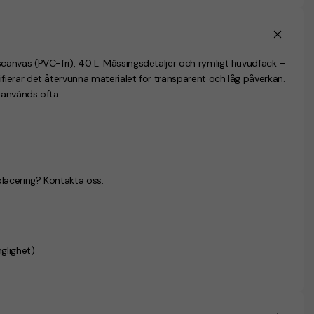
anvas (PVC-fri), 40 L. Mässingsdetaljer och rymligt huvudfack –
ierar det återvunna materialet för transparent och låg påverkan.
 används ofta.
placering? Kontakta oss.
glighet)