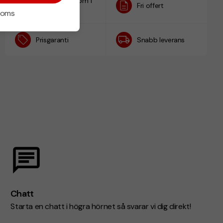
Designskiss inom 1
Fri offert
h
 moms
Prisgaranti
Snabb leverans
Chatt
Starta en chatt i högra hörnet så svarar vi dig direkt!