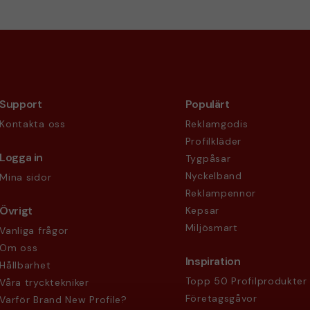
Support
Populärt
Kontakta oss
Reklamgodis
Profilkläder
Logga in
Tygpåsar
Nyckelband
Mina sidor
Reklampennor
Övrigt
Kepsar
Miljösmart
Vanliga frågor
Om oss
Inspiration
Hållbarhet
Topp 50 Profilprodukter
Våra trycktekniker
Företagsgåvor
Varför Brand New Profile?