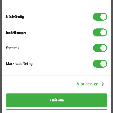
Samtyckesval
Nödvändig
Inställningar
Statistik
Designskiss inom 1 h
Marknadsföring
Fri offert
Prisgaranti
Visa detaljer
Snabb leverans
Tillåt alla
Vi hjälper dig gärna!