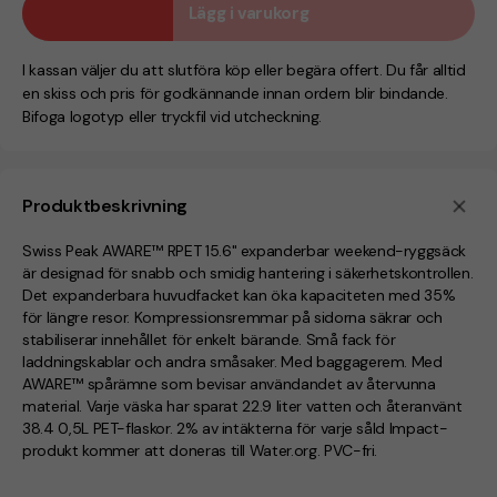
Lägg i varukorg
I kassan väljer du att slutföra köp eller begära offert. Du får alltid
en skiss och pris för godkännande innan ordern blir bindande.
Bifoga logotyp eller tryckfil vid utcheckning.
Produktbeskrivning
Swiss Peak AWARE™ RPET 15.6" expanderbar weekend-ryggsäck
är designad för snabb och smidig hantering i säkerhetskontrollen.
Det expanderbara huvudfacket kan öka kapaciteten med 35%
för längre resor. Kompressionsremmar på sidorna säkrar och
stabiliserar innehållet för enkelt bärande. Små fack för
laddningskablar och andra småsaker. Med baggagerem. Med
AWARE™ spårämne som bevisar användandet av återvunna
material. Varje väska har sparat 22.9 liter vatten och återanvänt
38.4 0,5L PET-flaskor. 2% av intäkterna för varje såld Impact-
produkt kommer att doneras till Water.org. PVC-fri.