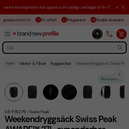
ren! Kundtjänsten har öppet som vanligt vardagar kl. 8–17.
☀️ Vi är hä
gnskiss inom 1 h
Fri offert
Prisgaranti
Snabb leverans
Hem
Väskor & Påsar
Ryggsäckar
Weekendryggsäck Swiss Pea
Återvunnet
03-P762.79
Swiss Peak
/
Weekendryggsäck Swiss Peak