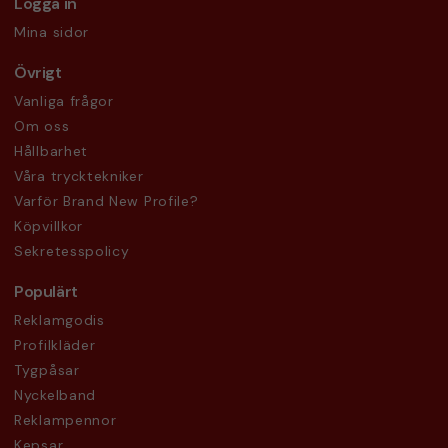
Logga in
Mina sidor
Övrigt
Vanliga frågor
Om oss
Hållbarhet
Våra trycktekniker
Varför Brand New Profile?
Köpvillkor
Sekretesspolicy
Populärt
Reklamgodis
Profilkläder
Tygpåsar
Nyckelband
Reklampennor
Kepsar