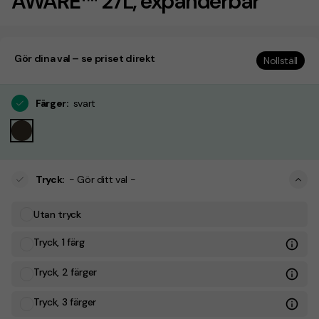
AWARE™ 27L, expanderbar
Gör dina val – se priset direkt
Nollställ
Färger
:
svart
Tryck
:
- Gör ditt val -
Utan tryck
Tryck, 1 färg
Tryck, 2 färger
Tryck, 3 färger