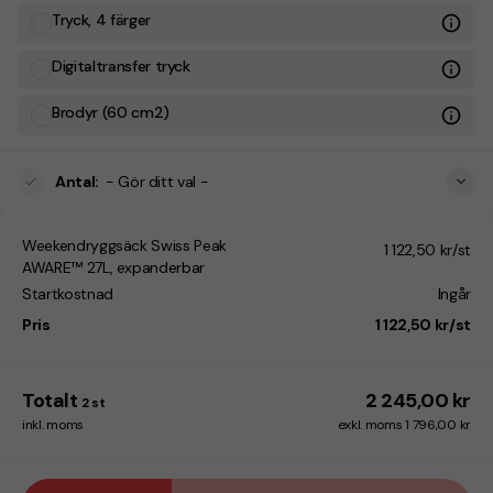
Tryck, 4 färger
Digitaltransfer tryck
Brodyr (60 cm2)
Antal
:
- Gör ditt val -
Weekendryggsäck Swiss Peak
1 122,50 kr/st
AWARE™ 27L, expanderbar
Startkostnad
Ingår
Pris
1 122,50 kr/st
Totalt
2 245,00 kr
2
st
inkl. moms
exkl. moms 1 796,00 kr