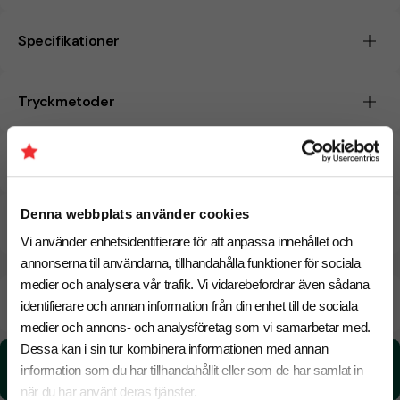
Specifikationer
Tryckmetoder
Pristabell
Denna webbplats använder cookies
CO₂e -avtryck
Vi använder enhetsidentifierare för att anpassa innehållet och
annonserna till användarna, tillhandahålla funktioner för sociala
medier och analysera vår trafik. Vi vidarebefordrar även sådana
Beräknad leveranstid:
8 arbetsdagar
19 Augusti
identifierare och annan information från din enhet till de sociala
Snabbare leverans? Kontakta oss.
medier och annons- och analysföretag som vi samarbetar med.
Dessa kan i sin tur kombinera informationen med annan
CO₂e -avtryck:
information som du har tillhandahållit eller som de har samlat in
10.62 kg CO₂e / per styck
när du har använt deras tjänster.