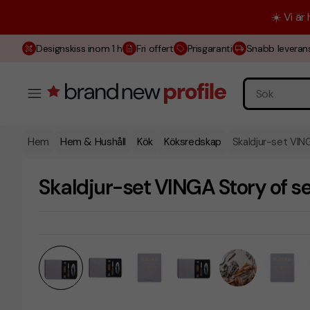
☀️ Vi är
Designskiss inom 1 h
Fri offert
Prisgaranti
Snabb leveran
Hem
Hem & Hushåll
Kök
Köksredskap
Skaldjur-set VIN
Skaldjur-set VINGA Story of s