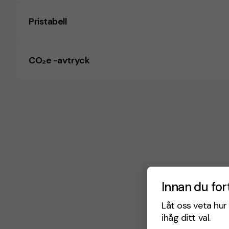
Pristabell
CO₂e -avtryck
Innan du for
Låt oss veta hur 
ihåg ditt val.