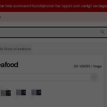
 här hela sommaren! Kundtjänsten har öppet som vanligt vardagar 
s
GA Story of seafood
eafood
03-V26135
Vinga
/