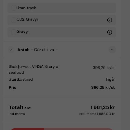
Utan tryck
C02 Gravyr
Gravyr
Antal
:
- Gör ditt val -
Skaldjur-set VINGA Story of
396,25 kr/st
seafood
Startkostnad
Ingår
Pris
396,25 kr/st
Totalt
1 981,25 kr
5
st
inkl. moms
exkl. moms 1 585,00 kr