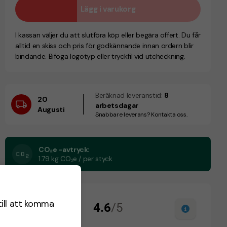
Lägg i varukorg
I kassan väljer du att slutföra köp eller begära offert. Du får
alltid en skiss och pris för godkännande innan ordern blir
bindande. Bifoga logotyp eller tryckfil vid utcheckning.
Beräknad leveranstid:
8
20
arbetsdagar
Augusti
Snabbare leverans? Kontakta oss.
CO₂e -avtryck:
1.79 kg CO₂e / per styck
till att komma