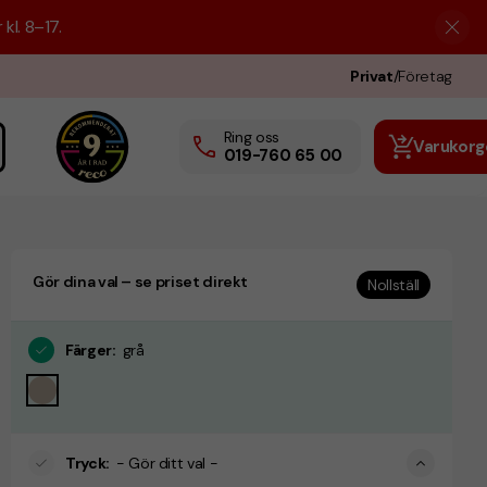
kl. 8–17.
Privat
/
Företag
Ring oss
Varukorg
019-760 65 00
Gör dina val – se priset direkt
Nollställ
Färger
:
grå
Tryck
:
- Gör ditt val -