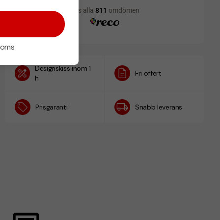
 moms
Designskiss inom 1
Fri offert
h
Prisgaranti
Snabb leverans