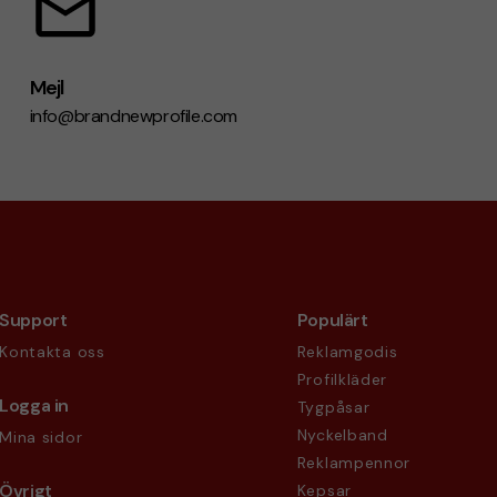
Mejl
info@brandnewprofile.com
Support
Populärt
Kontakta oss
Reklamgodis
Profilkläder
Logga in
Tygpåsar
Nyckelband
Mina sidor
Reklampennor
Övrigt
Kepsar