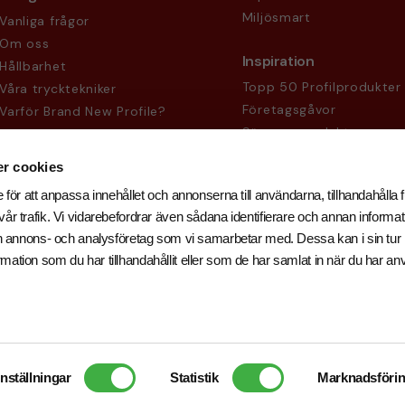
Miljösmart
Vanliga frågor
Om oss
Inspiration
Hållbarhet
Topp 50 Profilprodukter
Våra trycktekniker
Företagsgåvor
Varför Brand New Profile?
Säsongsprodukter
Köpvillkor
Sekretesspolicy
r cookies
 för att anpassa innehållet och annonserna till användarna, tillhandahålla f
år trafik. Vi vidarebefordrar även sådana identifierare och annan informati
och annons- och analysföretag som vi samarbetar med. Dessa kan i sin tu
ation som du har tillhandahållit eller som de har samlat in när du har an
Inställningar
Statistik
Marknadsföri