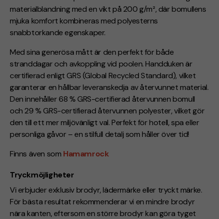
materialblandning med en vikt på 200 g/m², där bomullens
mjuka komfort kombineras med polyesterns
snabbtorkande egenskaper.
Med sina generösa mått är den perfekt för både
stranddagar och avkoppling vid poolen. Handduken är
certifierad enligt GRS (Global Recycled Standard), vilket
garanterar en hållbar leveranskedja av återvunnet material.
Den innehåller 68 % GRS-certifierad återvunnen bomull
och 29 % GRS-certifierad återvunnen polyester, vilket gör
den till ett mer miljövänligt val. Perfekt för hotell, spa eller
personliga gåvor – en stilfull detalj som håller över tid!
Finns även som
Hamamrock
Tryckmöjligheter
Vi erbjuder exklusiv brodyr, lädermärke eller tryckt märke.
För bästa resultat rekommenderar vi en mindre brodyr
nära kanten, eftersom en större brodyr kan göra tyget