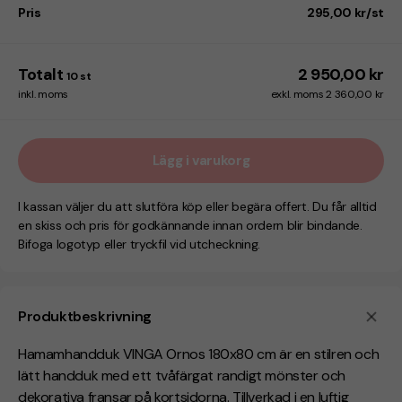
Pris
295,00 kr/st
Totalt
2 950,00 kr
10
st
inkl. moms
exkl. moms 2 360,00 kr
Lägg i varukorg
I kassan väljer du att slutföra köp eller begära offert. Du får alltid
en skiss och pris för godkännande innan ordern blir bindande.
Bifoga logotyp eller tryckfil vid utcheckning.
Produktbeskrivning
Hamamhandduk VINGA Ornos 180x80 cm är en stilren och
lätt handduk med ett tvåfärgat randigt mönster och
dekorativa fransar på kortsidorna. Tillverkad i en luftig