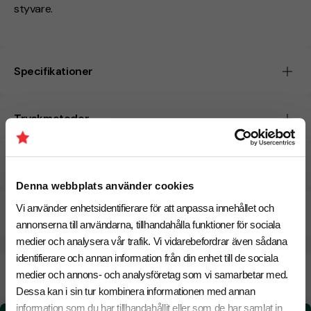
styvare.
Specifikationer
Tryckmetoder
Pristabell
Denna webbplats använder cookies
Vi använder enhetsidentifierare för att anpassa innehållet och
CO₂e -avtryck
annonserna till användarna, tillhandahålla funktioner för sociala
medier och analysera vår trafik. Vi vidarebefordrar även sådana
identifierare och annan information från din enhet till de sociala
Beräknad leveranstid:
8 arbetsdagar
medier och annons- och analysföretag som vi samarbetar med.
20 Augusti
Snabbare leverans? Kontakta oss.
Dessa kan i sin tur kombinera informationen med annan
information som du har tillhandahållit eller som de har samlat in