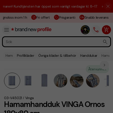
aren! Kundtjänsten har öppet som vanligt vardagar kl. 8–17.
☀️ Vi är h
gnskiss inom 1 h
Fri offert
Prisgaranti
Snabb leverans
Hem
Profilkläder
Övriga kläder & tillbehör
Handdukar
Hamam
Återvunnet
03-V45021
Vinga
/
Hamamhandduk VINGA Ornos