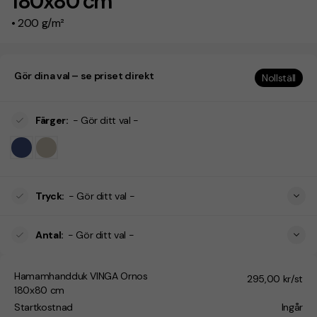
180x80 cm
• 200 g/m²
Gör dina val – se priset direkt
Nollställ
Färger
:
- Gör ditt val -
Tryck
:
- Gör ditt val -
Antal
:
- Gör ditt val -
Hamamhandduk VINGA Ornos
295,00 kr/st
180x80 cm
Startkostnad
Ingår