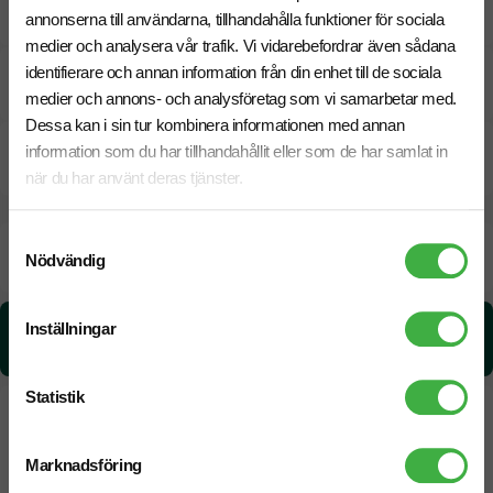
Tryckmetoder
annonserna till användarna, tillhandahålla funktioner för sociala
medier och analysera vår trafik. Vi vidarebefordrar även sådana
identifierare och annan information från din enhet till de sociala
Pristabell
medier och annons- och analysföretag som vi samarbetar med.
Dessa kan i sin tur kombinera informationen med annan
information som du har tillhandahållit eller som de har samlat in
CO₂e -avtryck
när du har använt deras tjänster.
Samtyckesval
Beräknad leveranstid:
8 arbetsdagar
20 Augusti
Nödvändig
Snabbare leverans? Kontakta oss.
Inställningar
CO₂e -avtryck:
0.60 kg CO₂e / per styck
Statistik
Marknadsföring