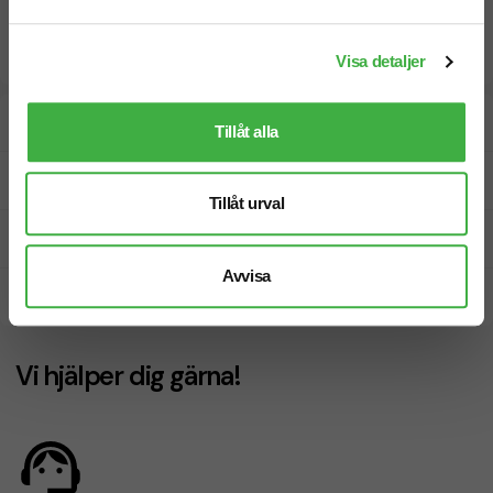
Visa detaljer
Designskiss inom 1 h
Tillåt alla
Fri offert
Tillåt urval
Prisgaranti
Avvisa
Snabb leverans
Vi hjälper dig gärna!