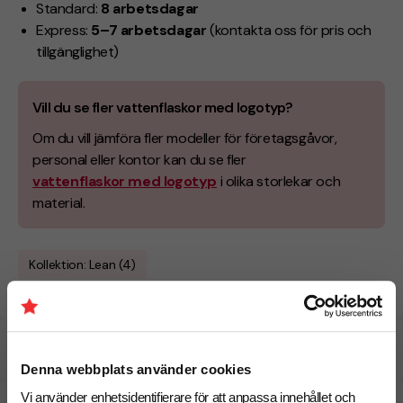
Standard:
8 arbetsdagar
Express:
5–7 arbetsdagar
(kontakta oss för pris och
tillgänglighet)
Vill du se fler vattenflaskor med logotyp?
Om du vill jämföra fler modeller för företagsgåvor,
personal eller kontor kan du se fler
vattenflaskor med logotyp
i olika storlekar och
material.
Kollektion: Lean (4)
Specifikationer
Denna webbplats använder cookies
Vi använder enhetsidentifierare för att anpassa innehållet och