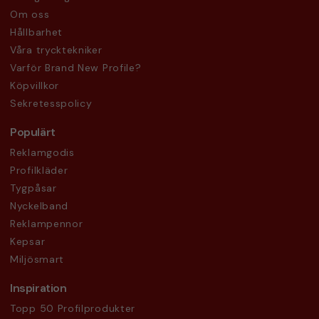
Om oss
Hållbarhet
Våra trycktekniker
Varför Brand New Profile?
Köpvillkor
Sekretesspolicy
Populärt
Reklamgodis
Profilkläder
Tygpåsar
Nyckelband
Reklampennor
Kepsar
Miljösmart
Inspiration
Topp 50 Profilprodukter