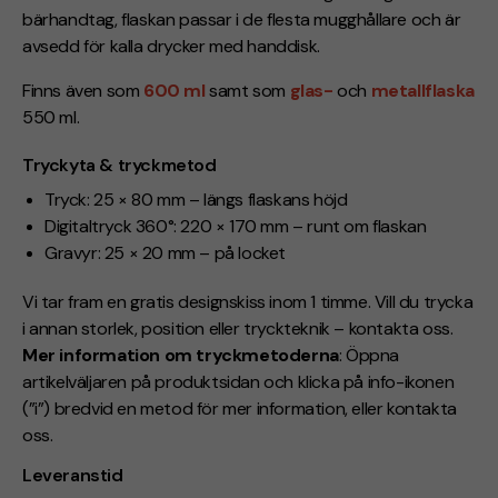
bärhandtag, flaskan passar i de flesta mugghållare och är
avsedd för kalla drycker med handdisk.
Finns även som
600 ml
samt som
glas-
och
metallflaska
550 ml.
Tryckyta & tryckmetod
Tryck: 25 × 80 mm – längs flaskans höjd
Digitaltryck 360°: 220 × 170 mm – runt om flaskan
Gravyr: 25 × 20 mm – på locket
Vi tar fram en gratis designskiss inom 1 timme. Vill du trycka
i annan storlek, position eller tryckteknik – kontakta oss.
Mer information om tryckmetoderna
: Öppna
artikelväljaren på produktsidan och klicka på info-ikonen
(”i”) bredvid en metod för mer information, eller kontakta
oss.
Leveranstid