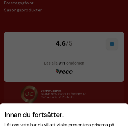
Företagsgåvor
Säsongsprodukter
Innan du fortsätter.
Designskiss inom 1 h
Prisgaranti
Låt oss veta hur du vill att vi ska presentera priserna på
Fri offert
Snabb leverans