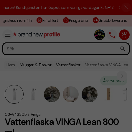
aren! Kundtjänsten har öppet som vanligt vardagar kl. 8–17.
☀️ Vi är h
gnskiss inom 1 h
Fri offert
Prisgaranti
Snabb leverans
Hem
Muggar & Flaskor
Vattenflaskor
Vattenflaska VINGA Lean
Återvunnet
03-V43305
Vinga
/
Vattenflaska VINGA Lean 800