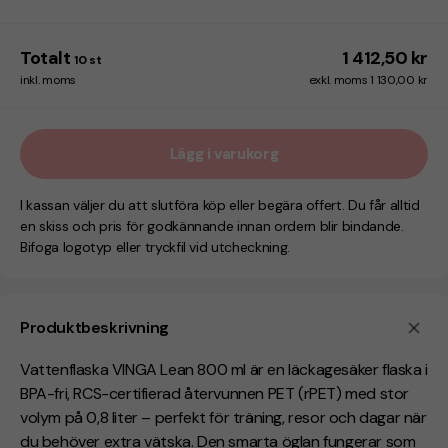
Totalt
1 412,50 kr
10
st
inkl. moms
exkl. moms 1 130,00 kr
Lägg i varukorg
I kassan väljer du att slutföra köp eller begära offert. Du får alltid
en skiss och pris för godkännande innan ordern blir bindande.
Bifoga logotyp eller tryckfil vid utcheckning.
Produktbeskrivning
Vattenflaska VINGA Lean 800 ml är en läckagesäker flaska i
BPA-fri, RCS-certifierad återvunnen PET (rPET) med stor
volym på 0,8 liter – perfekt för träning, resor och dagar när
du behöver extra vätska. Den smarta öglan fungerar som