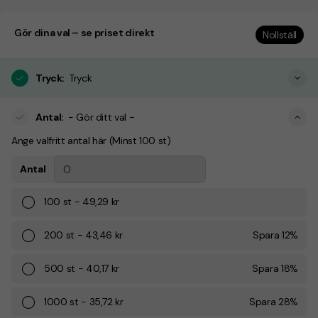
Gör dina val – se priset direkt
Nollställ
Tryck
:
Tryck
Antal
:
- Gör ditt val -
Ange valfritt antal här (Minst 100 st)
Antal
100
st
-
49,29 kr
200
st
-
43,46 kr
Spara
12
%
500
st
-
40,17 kr
Spara
18
%
1000
st
-
35,72 kr
Spara
28
%