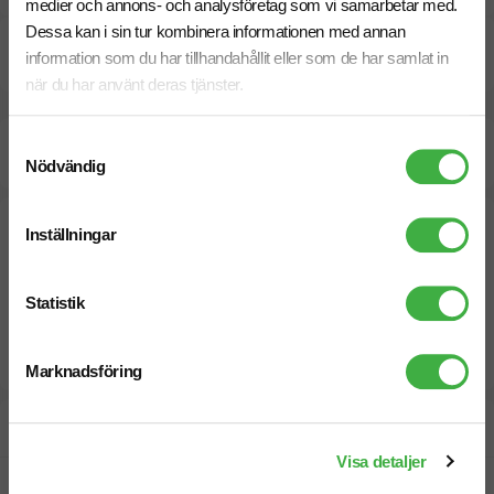
medier och annons- och analysföretag som vi samarbetar med.
Dessa kan i sin tur kombinera informationen med annan
Dokument / Tryckmall
information som du har tillhandahållit eller som de har samlat in
när du har använt deras tjänster.
Beräknad leveranstid:
10 arbetsdagar
Samtyckesval
20 Augusti
Snabbare leverans? Kontakta oss.
Nödvändig
Inställningar
Statistik
Marknadsföring
Designskiss inom 1 h
Visa detaljer
Fri offert