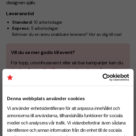
designen själv.
Leveranstid
Standard:
10 arbetsdagar
Express:
5 arbetsdagar
Behöver du en ännu snabbare leverans? Hör av dig till oss!
Vill du se mer godis till event?
För lopp, utomhusevent eller aktiva kampanjer kan du
jämföra fler
godis till event
och andra små produkter
för profilering.
Denna webbplats använder cookies
Vi använder enhetsidentifierare för att anpassa innehållet och
Specifikationer
annonserna till användarna, tillhandahålla funktioner för sociala
medier och analysera vår trafik. Vi vidarebefordrar även sådana
Pristabell
identifierare och annan information från din enhet till de sociala