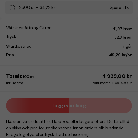
2500
st
-
34,22 kr
Spara
31
%
Vätskeersättning Citron
41,87 kr/st
Tryck
7,42 kr/st
Startkostnad
Ingår
Pris
49,29 kr/st
Totalt
4 929,00 kr
100
st
inkl. moms
exkl. moms 4 650,00 kr
Lägg i varukorg
I kassan väljer du att slutföra köp eller begära offert. Du får alltid
en skiss och pris för godkännande innan ordern blir bindande.
Bifoga logotyp eller tryckfil vid utcheckning.