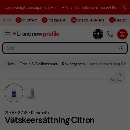
m vanligt vardagar kl. 8–17.
☀️ Vi är här hela sommaren! Kundtjänsten 
m 1 h
Fri offert
Prisgaranti
Snabb leverans
Designski
Hem
Godis & Delikatesser
Reklamgodis
Vätskeersättning Citr
Vegan
21-00-8758
Karamello
/
Vätskeersättning Citron