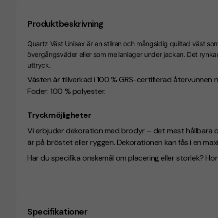
Produktbeskrivning
Quartz Väst Unisex
är en stilren och mångsidig quiltad väst so
övergångsväder eller som mellanlager under jackan. Det rynkad
uttryck.
Västen är tillverkad i 100 % GRS-certifierad återvunnen nyl
Foder: 100 % polyester.
Tryckmöjligheter
Vi erbjuder dekoration med brodyr – det mest hållbara oc
är på bröstet eller ryggen. Dekorationen kan fås i en m
Har du specifika önskemål om placering eller storlek? Hör a
Specifikationer