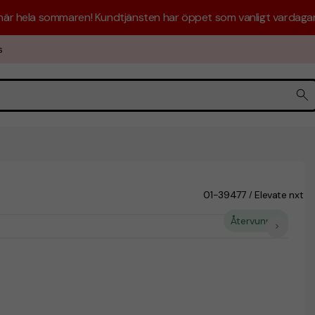
 här hela sommaren! Kundtjänsten har öppet som vanligt vardagar 
s
01-39477
Elevate nxt
/
Återvunnet