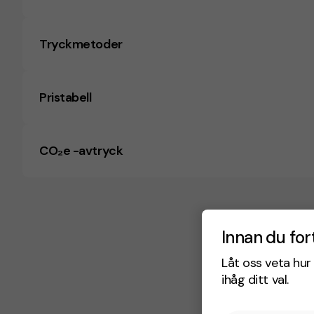
Tryckmetoder
Pristabell
CO₂e -avtryck
Innan du for
Låt oss veta hur 
ihåg ditt val.