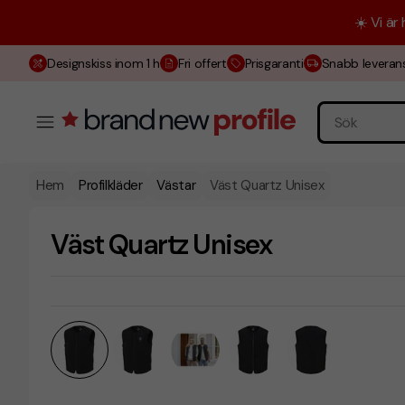
☀️ Vi är
Designskiss inom 1 h
Fri offert
Prisgaranti
Snabb leveran
Hem
Profilkläder
Västar
Väst Quartz Unisex
Väst Quartz Unisex