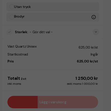
Utan tryck
Brodyr
Storlek
:
- Gör ditt val -
Väst Quartz Unisex
625,00 kr/st
Startkostnad
Ingår
Pris
625,00 kr/st
Totalt
1 250,00 kr
2
st
inkl. moms
exkl. moms 1 000,00 kr
Lägg i varukorg