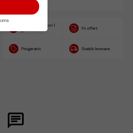
 moms
Designskiss inom 1
Fri offert
h
Prisgaranti
Snabb leverans