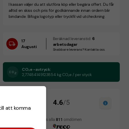
I kassan väljer du att slutföra köp eller begära offert. Du får
alltid en skiss och pris för godkännande innan ordern blir
bindande. Bifoga logotyp eller tryckfil vid utcheckning.
Beräknad leveranstid:
6
17
arbetsdagar
Augusti
Snabbare leverans? Kontakta oss.
CO₂e -avtryck:
2,77484149123854 kg CO₂e / per styck
till att komma