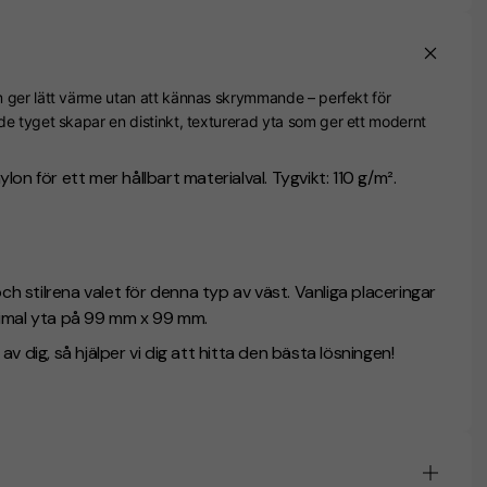
m ger lätt värme utan att kännas skrymmande – perfekt för
e tyget skapar en distinkt, texturerad yta som ger ett modernt
on för ett mer hållbart materialval. Tygvikt: 110 g/m².
h stilrena valet för denna typ av väst. Vanliga placeringar
aximal yta på 99 mm x 99 mm.
v dig, så hjälper vi dig att hitta den bästa lösningen!