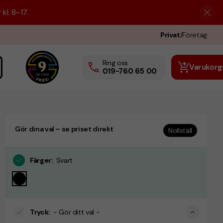
kl. 8–17.
Privat
/
Företag
Ring oss
Varukorg
019-760 65 00
Gör dina val – se priset direkt
Nollställ
Färger
:
Svart
Tryck
:
- Gör ditt val -