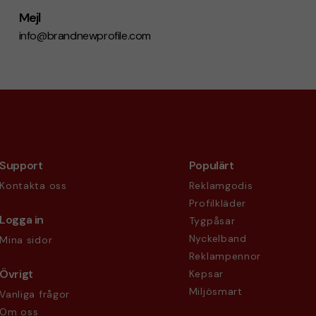
Mejl
info@brandnewprofile.com
Support
Populärt
Kontakta oss
Reklamgodis
Profilkläder
Logga in
Tygpåsar
Nyckelband
Mina sidor
Reklampennor
Övrigt
Kepsar
Miljösmart
Vanliga frågor
Om oss