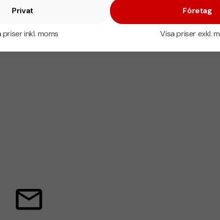
Privat
Företag
 priser inkl. moms
Visa priser exkl.